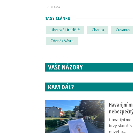
TAGY ČLÁNKU
Uherské Hradiště
Charita
Cusanus
Zdeněk Vávra
VAŠE NÁZORY
KAM DÁL?
Havarijní m
nebezpečný
Havarijní mos
brzy skončí 
nového…