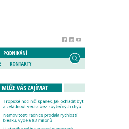
PODNIKÁNÍ
E
KONTAKTY
MŮŽE VÁS ZAJÍMAT
Tropické noci ničí spánek. Jak ochladit byt
a zvládnout vedra bez zbytečných chyb
Nemovitosti radnice prodala rychlostí
blesku, vydělá 83 milionů
U starého mlýna vyrostl pumptrack,