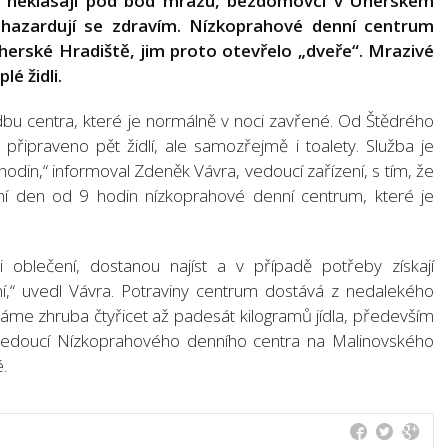
ci neklasají pod bod mrazu, bezdomovci v Uherském
hazardují se zdravím. Nízkoprahové denní centrum
herské Hradiště, jim proto otevřelo „dveře“. Mrazivé
é židli.
dbu centra, které je normálně v noci zavřené. Od Štědrého
ipraveno pět židlí, ale samozřejmě i toalety. Služba je
odin,“ informoval Zdeněk Vávra, vedoucí zařízení, s tím, že
í den od 9 hodin nízkoprahové denní centrum, které je
oblečení, dostanou najíst a v případě potřeby získají
ní,“ uvedl Vávra. Potraviny centrum dostává z nedalekého
áme zhruba čtyřicet až padesát kilogramů jídla, především
 vedoucí Nízkoprahového denního centra na Malinovského
.