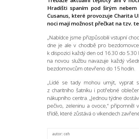
Třebaže aktuální teploty ani v no
Hradišti spaním pod širým nebem 
Cusanus, které provozuje Charita U
noci mají možnost přečkat na tzv. tepl
„Nabídce jsme přizpůsobili vstupní cho
dne je ale v chodbě pro bezdomovce př
k dispozici každý den od 16.30 do 5.30 h
na novou službu navazuje každý všedn
bezdomovcům otevřeno do 15 hodin.
„Lidé se tady mohou umýt, vyprat si 
z charitního šatníku i potřebné obleče
nákupního centra. „Jednou týdne dostáv
pečivo, zeleninu a ovoce,“ připomněl
třídě, které zůstává o víkendech zavřené
autor:
ceh