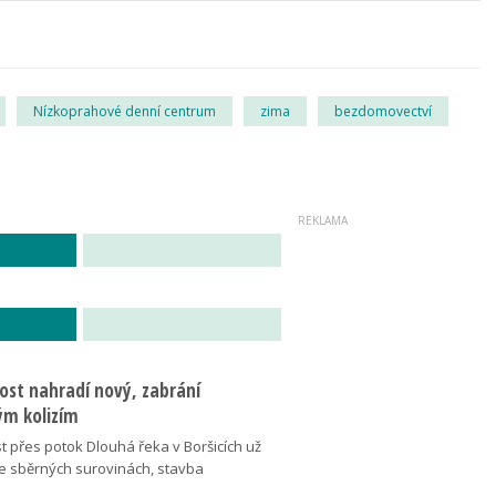
Nízkoprahové denní centrum
zima
bezdomovectví
ost nahradí nový, zabrání
m kolizím
t přes potok Dlouhá řeka v Boršicích už
ve sběrných surovinách, stavba