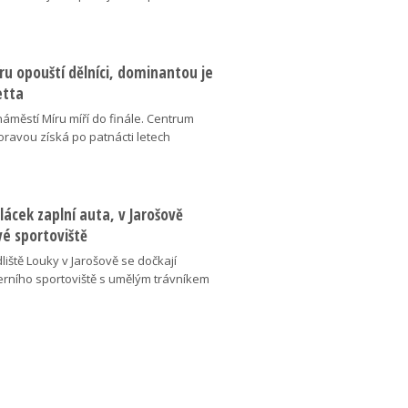
u opouští dělníci, dominantou je
etta
náměstí Míru míří do finále. Centrum
oravou získá po patnácti letech
lácek zaplní auta, v Jarošově
vé sportoviště
liště Louky v Jarošově se dočkají
ního sportoviště s umělým trávníkem