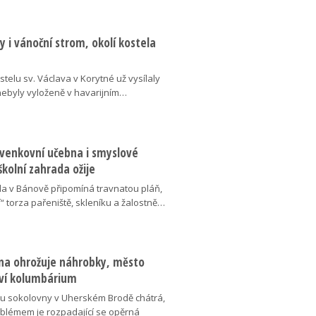
 i vánoční strom, okolí kostela
telu sv. Václava v Korytné už vysílaly
 nebyly vyloženě v havarijním…
 venkovní učebna i smyslové
školní zahrada ožije
da v Bánově připomíná travnatou pláň,
“ torza pařeniště, skleníku a žalostně…
na ohrožuje náhrobky, město
ví kolumbárium
v u sokolovny v Uherském Brodě chátrá,
oblémem je rozpadající se opěrná