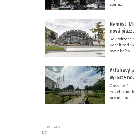
stěna…
Náměstí Mír
nová piazz
Revitalizace 
Veselí nad M
stavebních…
Asfaltový p
vyroste no
Obyvatelé síd
nového moder
pro malou…