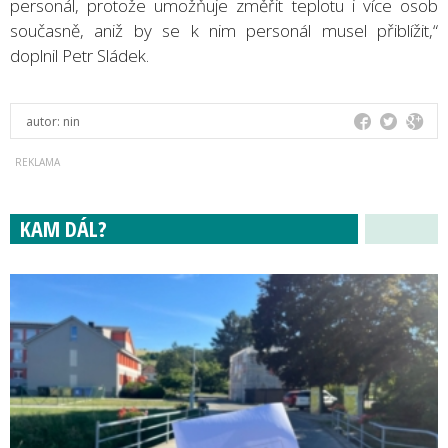
personál, protože umožňuje změřit teplotu i více osob
současně, aniž by se k nim personál musel přiblížit,“
doplnil Petr Sládek.
autor:
nin
KAM DÁL?