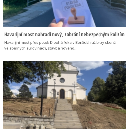
Havarijní most nahradí nový, zabrání nebezpečným kolizím
Havarijní most přes potok Dlouhá řeka v Boršicích už brzy skončí
ve sběrných surovinách, stavba nového…