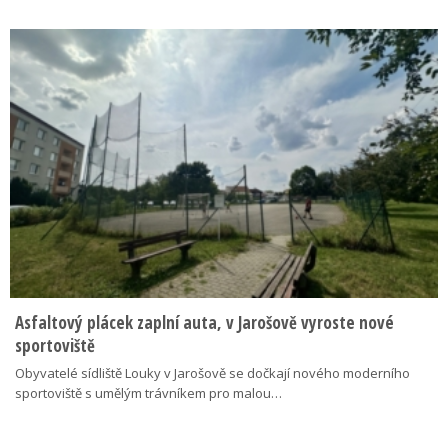
Asfaltový plácek zaplní auta, v Jarošově vyroste nové
sportoviště
Obyvatelé sídliště Louky v Jarošově se dočkají nového moderního
sportoviště s umělým trávníkem pro malou…