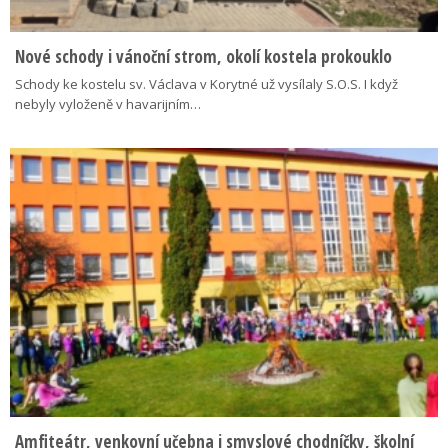
Nové schody i vánoční strom, okolí kostela prokouklo
Schody ke kostelu sv. Václava v Korytné už vysílaly S.O.S. I když
nebyly vyloženě v havarijním…
Amfiteátr, venkovní učebna i smyslové chodníčky, školní