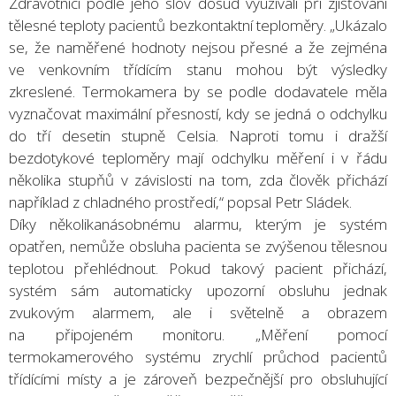
Zdravotníci podle jeho slov dosud využívali při zjišťování
tělesné teploty pacientů bezkontaktní teploměry. „Ukázalo
se, že naměřené hodnoty nejsou přesné a že zejména
ve venkovním třídícím stanu mohou být výsledky
zkreslené. Termokamera by se podle dodavatele měla
vyznačovat maximální přesností, kdy se jedná o odchylku
do tří desetin stupně Celsia. Naproti tomu i dražší
bezdotykové teploměry mají odchylku měření i v řádu
několika stupňů v závislosti na tom, zda člověk přichází
například z chladného prostředí,“ popsal Petr Sládek.
Díky několikanásobnému alarmu, kterým je systém
opatřen, nemůže obsluha pacienta se zvýšenou tělesnou
teplotou přehlédnout. Pokud takový pacient přichází,
systém sám automaticky upozorní obsluhu jednak
zvukovým alarmem, ale i světelně a obrazem
na připojeném monitoru. „Měření pomocí
termokamerového systému zrychlí průchod pacientů
třídícími místy a je zároveň bezpečnější pro obsluhující