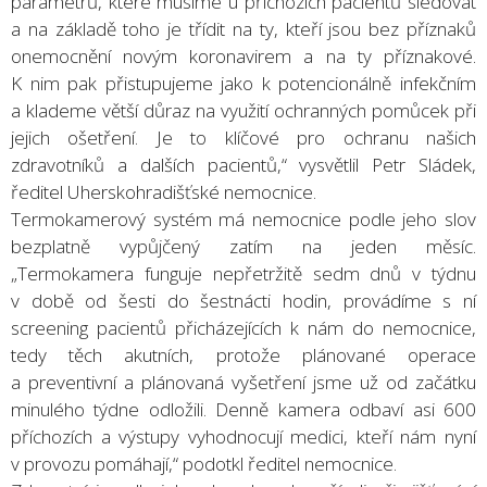
parametrů, které musíme u příchozích pacientů sledovat
a na základě toho je třídit na ty, kteří jsou bez příznaků
onemocnění novým koronavirem a na ty příznakové.
K nim pak přistupujeme jako k potencionálně infekčním
a klademe větší důraz na využití ochranných pomůcek při
jejich ošetření. Je to klíčové pro ochranu našich
zdravotníků a dalších pacientů,“ vysvětlil Petr Sládek,
ředitel Uherskohradišťské nemocnice.
Termokamerový systém má nemocnice podle jeho slov
bezplatně vypůjčený zatím na jeden měsíc.
„Termokamera funguje nepřetržitě sedm dnů v týdnu
v době od šesti do šestnácti hodin, provádíme s ní
screening pacientů přicházejících k nám do nemocnice,
tedy těch akutních, protože plánované operace
a preventivní a plánovaná vyšetření jsme už od začátku
minulého týdne odložili. Denně kamera odbaví asi 600
příchozích a výstupy vyhodnocují medici, kteří nám nyní
v provozu pomáhají,“ podotkl ředitel nemocnice.