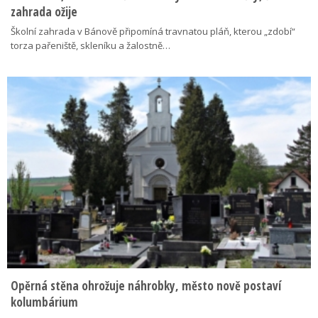
zahrada ožije
Školní zahrada v Bánově připomíná travnatou pláň, kterou „zdobí“
torza pařeniště, skleníku a žalostně…
Opěrná stěna ohrožuje náhrobky, město nově postaví
kolumbárium