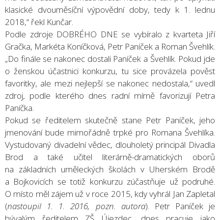
klasické dvouměsíční výpovědní doby, tedy k 1. lednu
2018,“ řekl Kunčar.
Podle zdroje DOBRÉHO DNE se vybíralo z kvarteta Jiří
Gračka, Markéta Koníčková, Petr Paníček a Roman Švehlík.
„Do finále se nakonec dostali Paníček a Švehlík. Pokud jde
o ženskou účastnici konkurzu, tu sice provázela pověst
favoritky, ale mezi nejlepší se nakonec nedostala,“ uvedl
zdroj, podle kterého dnes radní mírně favorizují Petra
Paníčka.
Pokud se ředitelem skutečně stane Petr Paníček, jeho
jmenování bude mimořádně trpké pro Romana Švehlíka.
Vystudovaný divadelní vědec, dlouholetý principál Divadla
Brod a také učitel literárně-dramatických oborů
na základních uměleckých školách v Uherském Brodě
a Bojkovicích se totiž konkurzu zúčastňuje už podruhé.
O místo měl zájem už v roce 2015, kdy vyhrál Jan Zapletal
(
nastoupil 1. 1. 2016, pozn. autora
). Petr Paníček je
bývalým ředitelem ZŠ Újezdec, dnes pracuje jako