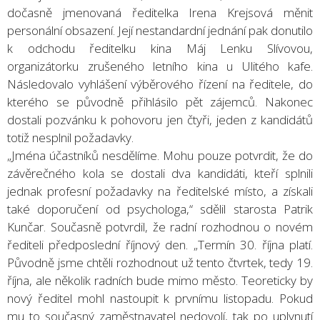
dočasně jmenovaná ředitelka Irena Krejsová měnit
personální obsazení. Její nestandardní jednání pak donutilo
k odchodu ředitelku kina Máj Lenku Slívovou,
organizátorku zrušeného letního kina u Ulitého kafe.
Následovalo vyhlášení výběrového řízení na ředitele, do
kterého se původně přihlásilo pět zájemců. Nakonec
dostali pozvánku k pohovoru jen čtyři, jeden z kandidátů
totiž nesplnil požadavky.
„Jména účastníků nesdělíme. Mohu pouze potvrdit, že do
závěrečného kola se dostali dva kandidáti, kteří splnili
jednak profesní požadavky na ředitelské místo, a získali
také doporučení od psychologa,“ sdělil starosta Patrik
Kunčar. Současně potvrdil, že radní rozhodnou o novém
řediteli předposlední říjnový den. „Termín 30. října platí.
Původně jsme chtěli rozhodnout už tento čtvrtek, tedy 19.
října, ale několik radních bude mimo město. Teoreticky by
nový ředitel mohl nastoupit k prvnímu listopadu. Pokud
mu to současný zaměstnavatel nedovolí, tak po uplynutí