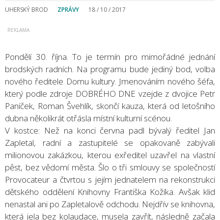
UHERSKÝ BROD
ZPRÁVY
18 / 10 / 2017
Pondělí 30. října. To je termín pro mimořádné jednání
brodských radních. Na programu bude jediný bod, volba
nového ředitele Domu kultury. Jmenováním nového šéfa,
který podle zdroje DOBRÉHO DNE vzejde z dvojice Petr
Paníček, Roman Švehlík, skončí kauza, která od letošního
dubna několikrát otřásla místní kulturní scénou.
V kostce: Než na konci června padl bývalý ředitel Jan
Zapletal, radní a zastupitelé se opakovaně zabývali
milionovou zakázkou, kterou exředitel uzavřel na vlastní
pěst, bez vědomí města. Šlo o tři smlouvy se společností
Provocateur a čtvrtou s jejím jednatelem na rekonstrukci
dětského oddělení Knihovny Františka Kožíka. Avšak klid
nenastal ani po Zapletalově odchodu. Nejdřív se knihovna,
která jela bez kolaudace, musela zavřít, následně začala