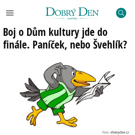
Boj o Dům kultury jde do
finále. Paníček, nebo Švehlík?
Foto:
iDobryDen.cz