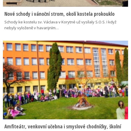
Nové schody i vánoční strom, okolí kostela prokouklo
Schody ke kostelu sv. Václava v Korytné už vysílaly S.O.S. I když
nebyly vyloženě v havarijním…
Amfiteátr, venkovní učebna i smyslové chodníčky, školní