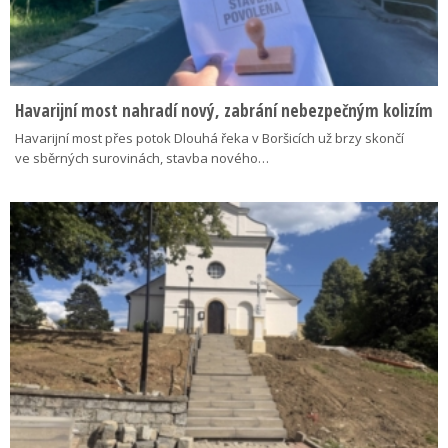
Havarijní most nahradí nový, zabrání nebezpečným kolizím
Havarijní most přes potok Dlouhá řeka v Boršicích už brzy skončí
ve sběrných surovinách, stavba nového…