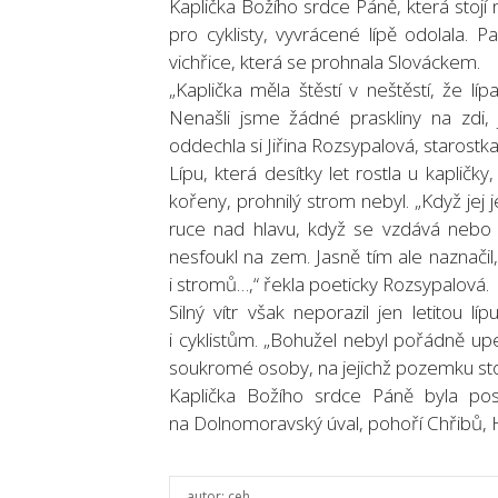
Kaplička Božího srdce Páně, která stoj
pro cyklisty, vyvrácené lípě odolala. Pa
vichřice, která se prohnala Slováckem.
„Kaplička měla štěstí v neštěstí, že líp
Nenašli jsme žádné praskliny na zdi, 
oddechla si Jiřina Rozsypalová, starostk
Lípu, která desítky let rostla u kapličk
kořeny, prohnilý strom nebyl. „Když jej 
ruce nad hlavu, když se vzdává nebo 
nesfoukl na zem. Jasně tím ale naznačil, 
i stromů…,“ řekla poeticky Rozsypalová.
Silný vítr však neporazil jen letitou l
i cyklistům. „Bohužel nebyl pořádně upe
soukromé osoby, na jejichž pozemku stoj
Kaplička Božího srdce Páně byla pos
na Dolnomoravský úval, pohoří Chřibů, H
autor:
ceh