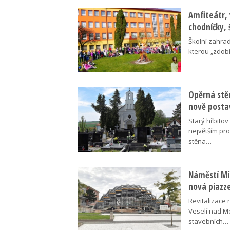
Amfiteátr,
chodníčky, 
Školní zahra
kterou „zdobí
Opěrná stě
nově posta
Starý hřbito
největším pr
stěna…
Náměstí Mír
nová piazz
Revitalizace 
Veselí nad M
stavebních…