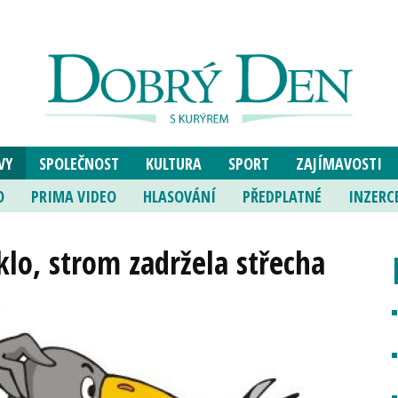
VY
SPOLEČNOST
KULTURA
SPORT
ZAJÍMAVOSTI
O
PRIMA VIDEO
HLASOVÁNÍ
PŘEDPLATNÉ
INZERC
lo, strom zadržela střecha