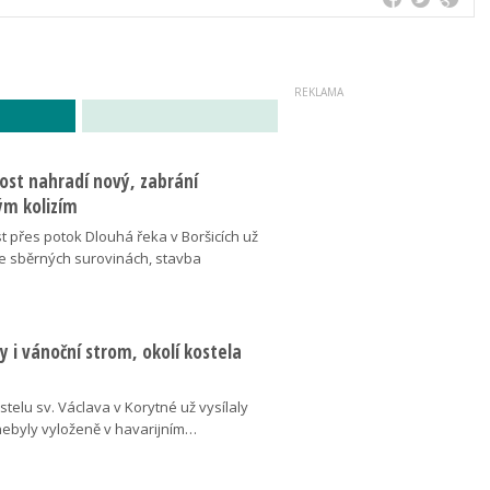
ost nahradí nový, zabrání
m kolizím
t přes potok Dlouhá řeka v Boršicích už
ve sběrných surovinách, stavba
 i vánoční strom, okolí kostela
telu sv. Václava v Korytné už vysílaly
 nebyly vyloženě v havarijním…