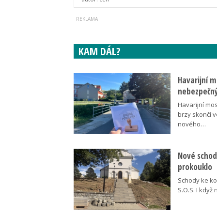
KAM DÁL?
Havarijní m
nebezpečný
Havarijní mos
brzy skončí 
nového…
Nové schody
prokouklo
Schody ke kos
S.O.S. I když