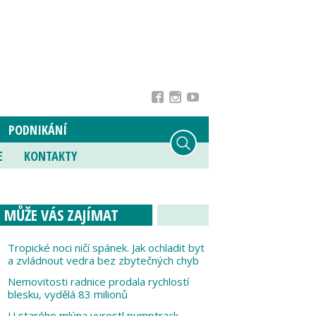
PODNIKÁNÍ
E
KONTAKTY
MŮŽE VÁS ZAJÍMAT
Tropické noci ničí spánek. Jak ochladit byt
a zvládnout vedra bez zbytečných chyb
Nemovitosti radnice prodala rychlostí
blesku, vydělá 83 milionů
U starého mlýna vyrostl pumptrack,