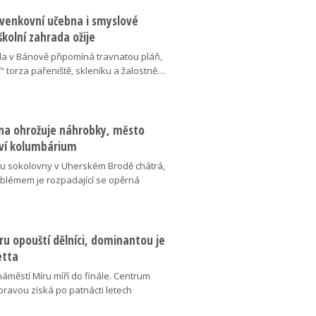
 venkovní učebna i smyslové
školní zahrada ožije
da v Bánově připomíná travnatou pláň,
“ torza pařeniště, skleníku a žalostně…
na ohrožuje náhrobky, město
ví kolumbárium
v u sokolovny v Uherském Brodě chátrá,
oblémem je rozpadající se opěrná
u opouští dělníci, dominantou je
etta
náměstí Míru míří do finále. Centrum
oravou získá po patnácti letech