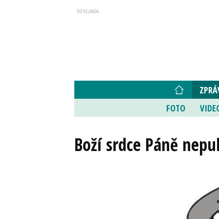
ZPRÁ
FOTO
VIDE
Boží srdce Páně nepuk