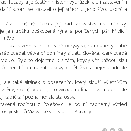
í nad Tučapy a je častým místem vycházek, ale i zastavením
dající strom se zastavil o její střechu. Jeho život ukončila
a stála poměrně blízko a její pád tak zastavila velmi brzy.
je jen trošku poškozená rýna a poničených pár křidlic,“
a Tučap.
y, poslala k zemi vichřice. Silné poryvy větru neunesly slabé
jeřáb zvedal, větve připomínaly siluetu člověka, který zvedá
raduje. Bylo to dojemné k slzám, kdyby vítr každou slzu
že není třeba truchlit, takový je běh života nejen u lidí, ale
ípu, ale také altánek s posezením, který sloužil výletníkům
vněný, skončil v poli. Jeho výrobu nefinancovala obec, ale
í kaplička,“ poznamenala starostka.
tavená rodinou z Polešovic, je od ní nádherný výhled
ostýnské či Vizovické vrchy a Bílé Karpaty.