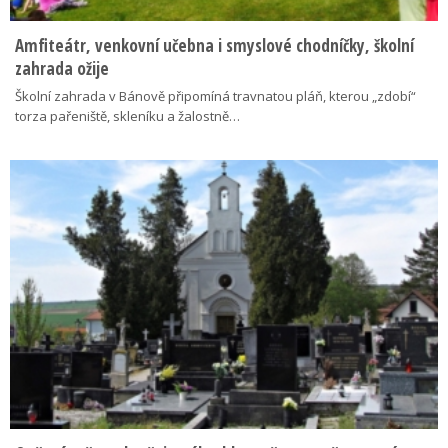
Amfiteátr, venkovní učebna i smyslové chodníčky, školní
zahrada ožije
Školní zahrada v Bánově připomíná travnatou pláň, kterou „zdobí“
torza pařeniště, skleníku a žalostně…