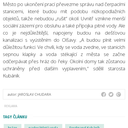
Město po ukončení prací převezme správu nad čerpacími
stanicemi, které budou mít podobu nízkopodlažních
objektů, takže nebudou „rušit“ okolí. Uvnitř vznikne menší
sociální zázemí pro obsluhu a také přípojka pitné vody. Ale
co je nejdůležitější, napojeny budou na dešťovou
kanalizaci s vyústěním do Olšavy. „A budou plnit velmi
důležitou funkci. Ve chvíli, kdy se voda zvedne, ve stanicích
sepnou klapky a voda stékající z města se začne
odčerpávat přes hráz do řeky. Okolní domy tak zůstanou
uchráněny před dalším vyplavením,“ sdělil starosta
Kubáník.
autor:
JAROSLAV CHUDARA
TAGY ČLÁNKU
hráze
padesátiletá voda
Ferdinand Kubáník