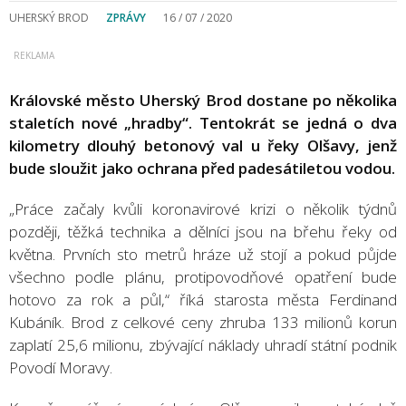
UHERSKÝ BROD
ZPRÁVY
16 / 07 / 2020
Královské město Uherský Brod dostane po několika
staletích nové „hradby“. Tentokrát se jedná o dva
kilometry dlouhý betonový val u řeky Olšavy, jenž
bude sloužit jako ochrana před padesátiletou vodou.
„Práce začaly kvůli koronavirové krizi o několik týdnů
později, těžká technika a dělníci jsou na břehu řeky od
května. Prvních sto metrů hráze už stojí a pokud půjde
všechno podle plánu, protipovodňové opatření bude
hotovo za rok a půl,“ říká starosta města Ferdinand
Kubáník. Brod z celkové ceny zhruba 133 milionů korun
zaplatí 25,6 milionu, zbývající náklady uhradí státní podnik
Povodí Moravy.