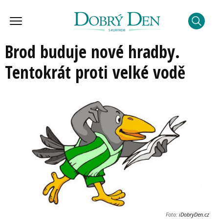
Brod buduje nové hradby.
Tentokrát proti velké vodě
Foto:
iDobryDen.cz