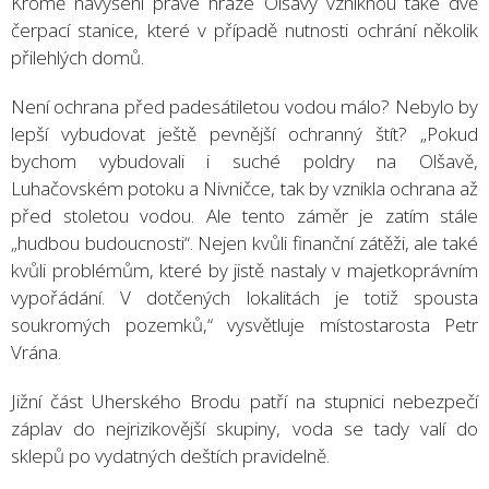
Kromě navýšení pravé hráze Olšavy vzniknou také dvě
čerpací stanice, které v případě nutnosti ochrání několik
přilehlých domů.
Není ochrana před padesátiletou vodou málo? Nebylo by
lepší vybudovat ještě pevnější ochranný štít? „Pokud
bychom vybudovali i suché poldry na Olšavě,
Luhačovském potoku a Nivničce, tak by vznikla ochrana až
před stoletou vodou. Ale tento záměr je zatím stále
„hudbou budoucnosti“. Nejen kvůli finanční zátěži, ale také
kvůli problémům, které by jistě nastaly v majetkoprávním
vypořádání. V dotčených lokalitách je totiž spousta
soukromých pozemků,“ vysvětluje místostarosta Petr
Vrána.
Jižní část Uherského Brodu patří na stupnici nebezpečí
záplav do nejrizikovější skupiny, voda se tady valí do
sklepů po vydatných deštích pravidelně.