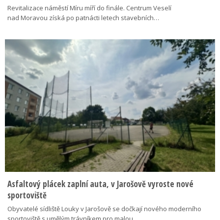
Revitalizace náměstí Míru míří do finále. Centrum Veselí
nad Moravou získá po patnácti letech stavebních…
Asfaltový plácek zaplní auta, v Jarošově vyroste nové
sportoviště
Obyvatelé sídliště Louky v Jarošově se dočkají nového moderního
sportoviště s umělým trávníkem pro malou…