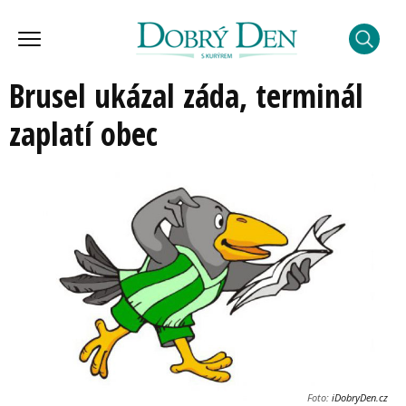
Brusel ukázal záda, terminál
zaplatí obec
Foto:
iDobryDen.cz