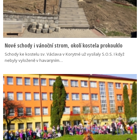
Nové schody i vánoční strom, okolí kostela prokouklo
Schody ke kostelu sv. Václava v Korytné už vysílaly S.O.S. I když
nebyly vyloženě v havarijním…