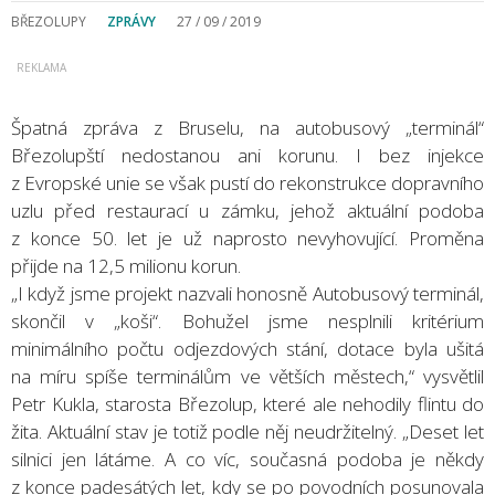
BŘEZOLUPY
ZPRÁVY
27 / 09 / 2019
Špatná zpráva z Bruselu, na autobusový „terminál“
Březolupští nedostanou ani korunu. I bez injekce
z Evropské unie se však pustí do rekonstrukce dopravního
uzlu před restaurací u zámku, jehož aktuální podoba
z konce 50. let je už naprosto nevyhovující. Proměna
přijde na 12,5 milionu korun.
„I když jsme projekt nazvali honosně Autobusový terminál,
skončil v „koši“. Bohužel jsme nesplnili kritérium
minimálního počtu odjezdových stání, dotace byla ušitá
na míru spíše terminálům ve větších městech,“ vysvětlil
Petr Kukla, starosta Březolup, které ale nehodily flintu do
žita. Aktuální stav je totiž podle něj neudržitelný. „Deset let
silnici jen látáme. A co víc, současná podoba je někdy
z konce padesátých let, kdy se po povodních posunovala