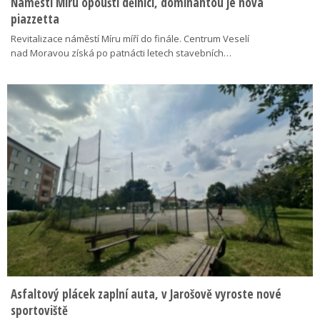
Náměstí Míru opouští dělníci, dominantou je nová
piazzetta
Revitalizace náměstí Míru míří do finále. Centrum Veselí
nad Moravou získá po patnácti letech stavebních…
Asfaltový plácek zaplní auta, v Jarošově vyroste nové
sportoviště