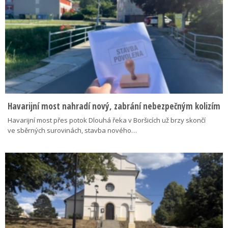
Havarijní most nahradí nový, zabrání nebezpečným kolizím
Havarijní most přes potok Dlouhá řeka v Boršicích už brzy skončí
ve sběrných surovinách, stavba nového…