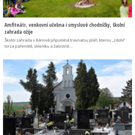
Amfiteátr, venkovní učebna i smyslové chodníčky, školní
zahrada ožije
Školní zahrada v Bánově připomíná travnatou pláň, kterou „zdobí“
torza pařeniště, skleníku a žalostně…