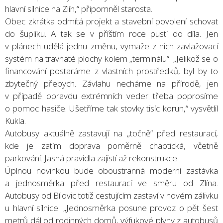
hlavní silnice na Zlín,“ připomněl starosta.
Obec zkrátka odmítá projekt a stavební povolení schovat
do šuplíku. A tak se v příštím roce pustí do díla. Jen
v plánech udělá jednu změnu, vymaže z nich zavlažovací
systém na travnaté plochy kolem „terminálu“. „Jelikož se o
financování postaráme z vlastních prostředků, byl by to
zbytečný přepych. Závlahu necháme na přírodě, jen
v případě opravdu extrémních veder třeba poprosíme
o pomoc hasiče. Ušetříme tak stovky tisíc korun,“ vysvětlil
Kukla.
Autobusy aktuálně zastavují na „točně“ před restaurací,
kde je zatím doprava poměrně chaotická, včetně
parkování. Jasná pravidla zajistí až rekonstrukce.
Úplnou novinkou bude oboustranná moderní zastávka
a jednosměrka před restaurací ve směru od Zlína.
Autobusy od Bílovic totiž cestujícím zastaví v novém zálivku
u hlavní silnice. „Jednosměrka posune provoz o pět šest
metrů dál od rodinných domů, výfukové plyny z autobusů