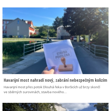
Havarijní most nahradí nový, zabrání nebezpečným kolizím
Havarijní most přes potok Dlouhá řeka v Boršicích už brzy skončí
ve sběrných surovinách, stavba nového…