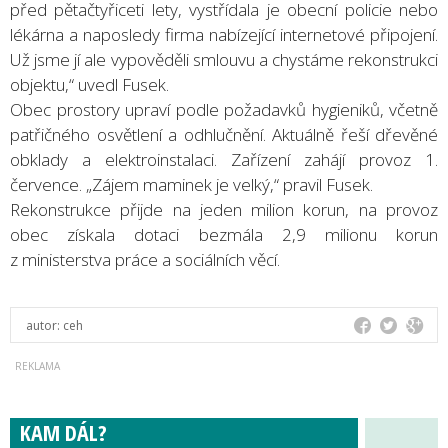
před pětačtyřiceti lety, vystřídala je obecní policie nebo
lékárna a naposledy firma nabízející internetové připojení.
Už jsme jí ale vypověděli smlouvu a chystáme rekonstrukci
objektu,“ uvedl Fusek.
Obec prostory upraví podle požadavků hygieniků, včetně
patřičného osvětlení a odhlučnění. Aktuálně řeší dřevěné
obklady a elektroinstalaci. Zařízení zahájí provoz 1.
července. „Zájem maminek je velký,“ pravil Fusek.
Rekonstrukce přijde na jeden milion korun, na provoz
obec získala dotaci bezmála 2,9 milionu korun
z ministerstva práce a sociálních věcí.
autor:
ceh
KAM DÁL?