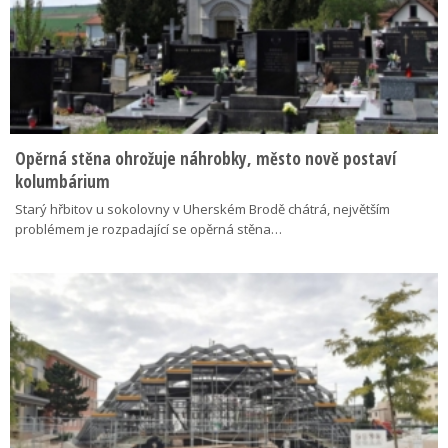
Opěrná stěna ohrožuje náhrobky, město nově postaví
kolumbárium
Starý hřbitov u sokolovny v Uherském Brodě chátrá, největším
problémem je rozpadající se opěrná stěna…