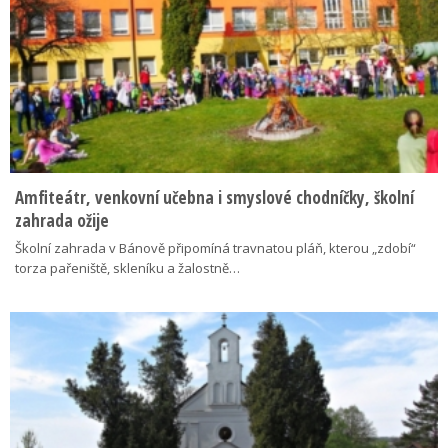
Amfiteátr, venkovní učebna i smyslové chodníčky, školní
zahrada ožije
Školní zahrada v Bánově připomíná travnatou pláň, kterou „zdobí“
torza pařeniště, skleníku a žalostně…