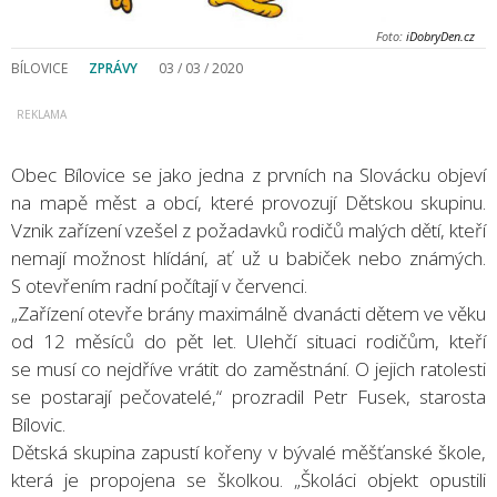
Foto:
iDobryDen.cz
BÍLOVICE
ZPRÁVY
03 / 03 / 2020
Obec Bílovice se jako jedna z prvních na Slovácku objeví
na mapě měst a obcí, které provozují Dětskou skupinu.
Vznik zařízení vzešel z požadavků rodičů malých dětí, kteří
nemají možnost hlídání, ať už u babiček nebo známých.
S otevřením radní počítají v červenci.
„Zařízení otevře brány maximálně dvanácti dětem ve věku
od 12 měsíců do pět let. Ulehčí situaci rodičům, kteří
se musí co nejdříve vrátit do zaměstnání. O jejich ratolesti
se postarají pečovatelé,“ prozradil Petr Fusek, starosta
Bílovic.
Dětská skupina zapustí kořeny v bývalé měšťanské škole,
která je propojena se školkou. „Školáci objekt opustili