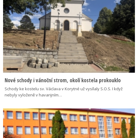
Nové schody i vánoční strom, okolí kostela prokouklo
Schody ke kostelu sv. Václava v Korytné už vysílaly S.O.S. I když
nebyly vyloženě v havarijním…