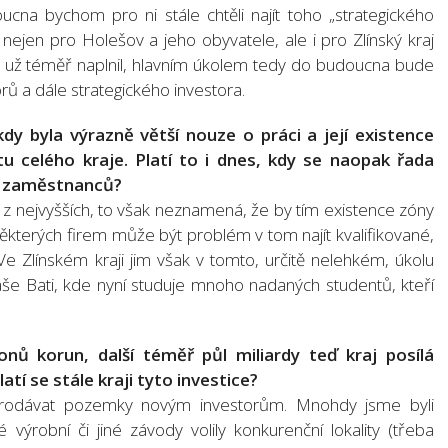
cna bychom pro ni stále chtěli najít toho „strategického
nejen pro Holešov a jeho obyvatele, ale i pro Zlínský kraj
se už téměř naplnil, hlavním úkolem tedy do budoucna bude
rů a dále strategického investora.
dy byla výrazně větší nouze o práci a její existence
u celého kraje. Platí to i dnes, kdy se naopak řada
m zaměstnanců?
 z nejvyšších, to však neznamená, že by tím existence zóny
ěkterých firem může být problém v tom najít kvalifikované,
Ve Zlínském kraji jim však v tomto, určitě nelehkém, úkolu
še Bati, kde nyní studuje mnoho nadaných studentů, kteří
nů korun, další téměř půl miliardy teď kraj posílá
atí se stále kraji tyto investice?
 prodávat pozemky novým investorům. Mnohdy jsme byli
 výrobní či jiné závody volily konkurenční lokality (třeba