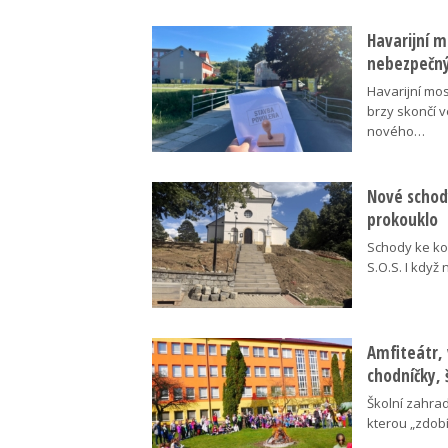
Havarijní m
nebezpečný
Havarijní mos
brzy skončí 
nového…
Nové schody
prokouklo
Schody ke kos
S.O.S. I když
Amfiteátr,
chodníčky, 
Školní zahra
kterou „zdobí