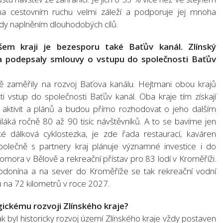
na cestovním ruchu velmi záleží a podporuje jej mnoha
edy naplněním dlouhodobých cílů.
em kraji je bezesporu také Baťův kanál. Zlínský
na podepsaly smlouvy o vstupu do společnosti Baťův
ně zaměřily na rozvoj Baťova kanálu. Hejtmani obou krajů
i vstup do společnosti Baťův kanál. Oba kraje tím získají
h aktivit a plánů a budou přímo rozhodovat o jeho dalším
iláká ročně 80 až 90 tisíc návštěvníků. A to se bavíme jen
é dálková cyklostezka, je zde řada restaurací, kaváren
polečně s partnery kraj plánuje významné investice i do
mora v Bělově a rekreační přístav pro 83 lodí v Kroměříži.
odonína a na sever do Kroměříže se tak rekreační vodní
ů na 72 kilometrů v roce 2027.
tegickému rozvoji Zlínského kraje?
nak byl historicky rozvoj území Zlínského kraje vždy postaven