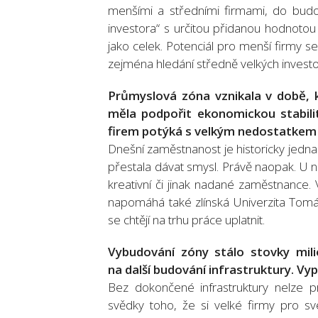
menšími a středními firmami, do budou
investora“ s určitou přidanou hodnotou 
jako celek. Potenciál pro menší firmy 
zejména hledání středně velkých investo
Průmyslová zóna vznikala v době, k
měla podpořit ekonomickou stabilit
firem potýká s velkým nedostatke
Dnešní zaměstnanost je historicky jedna
přestala dávat smysl. Právě naopak. U n
kreativní či jinak nadané zaměstnance. 
napomáhá také zlínská Univerzita Tomá
se chtějí na trhu práce uplatnit.
Vybudování zóny stálo stovky milio
na další budování infrastruktury. Vypl
Bez dokončené infrastruktury nelze
svědky toho, že si velké firmy pro své