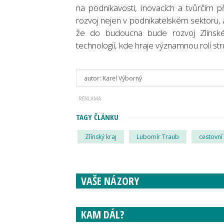
na podnikavosti, inovacích a tvůrčím 
rozvoj nejen v podnikatelském sektoru, a
že do budoucna bude rozvoj Zlínskéh
technologií, kde hraje významnou roli st
autor:
Karel Výborný
TAGY ČLÁNKU
Zlínský kraj
Lubomír Traub
cestovní
VAŠE NÁZORY
KAM DÁL?