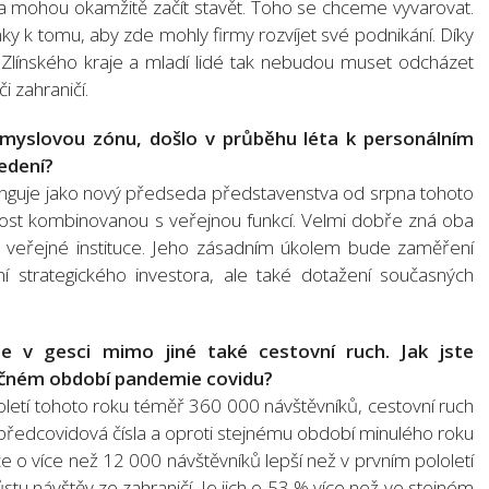
“ a mohou okamžitě začít stavět. Toho se chceme vyvarovat.
k tomu, aby zde mohly firmy rozvíjet své podnikání. Díky
 Zlínského kraje a mladí lidé tak nebudou muset odcházet
i zahraničí.
ůmyslovou zónu, došlo v průběhu léta k personálním
edení?
nguje jako nový předseda představenstva od srpna tohoto
st kombinovanou s veřejnou funkcí. Velmi dobře zná oba
ak veřejné instituce. Jeho zásadním úkolem bude zaměření
ní strategického investora, ale také dotažení současných
 v gesci mimo jiné také cestovní ruch. Jak jste
očném období pandemie covidu?
loletí tohoto roku téměř 360 000 návštěvníků, cestovní ruch
a předcovidová čísla a oproti stejnému období minulého roku
e o více než 12 000 návštěvníků lepší než v prvním pololetí
tu návštěv ze zahraničí. Je jich o 53 % více než ve stejném