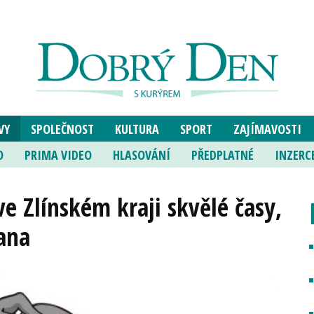
VY
SPOLEČNOST
KULTURA
SPORT
ZAJÍMAVOSTI
O
PRIMA VIDEO
HLASOVÁNÍ
PŘEDPLATNÉ
INZERC
ve Zlínském kraji skvělé časy,
ana