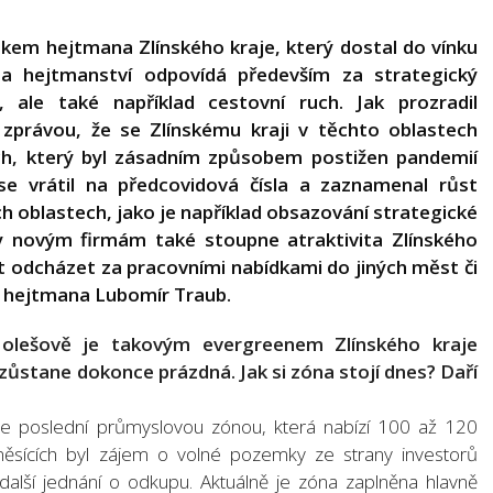
tkem hejtmana Zlínského kraje, který dostal do vínku
Na hejtmanství odpovídá především za strategický
, ale také například cestovní ruch. Jak prozradil
 zprávou, že se Zlínskému kraji v těchto oblastech
uch, který byl zásadním způsobem postižen pandemií
 se vrátil na předcovidová čísla a zaznamenal růst
ších oblastech, jako je například obsazování strategické
y novým firmám také stoupne atraktivita Zlínského
t odcházet za pracovními nabídkami do jiných měst či
k hejtmana Lubomír Traub.
olešově je takovým evergreenem Zlínského kraje
zůstane dokonce prázdná. Jak si zóna stojí dnes? Daří
je poslední průmyslovou zónou, která nabízí 100 až 120
měsících byl zájem o volné pozemky ze strany investorů
alší jednání o odkupu. Aktuálně je zóna zaplněna hlavně