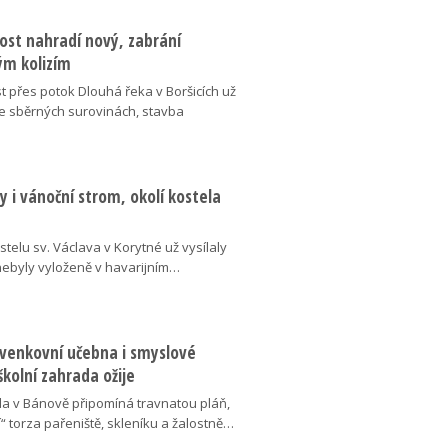
ost nahradí nový, zabrání
m kolizím
t přes potok Dlouhá řeka v Boršicích už
ve sběrných surovinách, stavba
 i vánoční strom, okolí kostela
telu sv. Václava v Korytné už vysílaly
 nebyly vyloženě v havarijním…
 venkovní učebna i smyslové
školní zahrada ožije
da v Bánově připomíná travnatou pláň,
“ torza pařeniště, skleníku a žalostně…