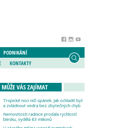
PODNIKÁNÍ
E
KONTAKTY
MŮŽE VÁS ZAJÍMAT
Tropické noci ničí spánek. Jak ochladit byt
a zvládnout vedra bez zbytečných chyb
Nemovitosti radnice prodala rychlostí
blesku, vydělá 83 milionů
U starého mlýna vyrostl pumptrack,