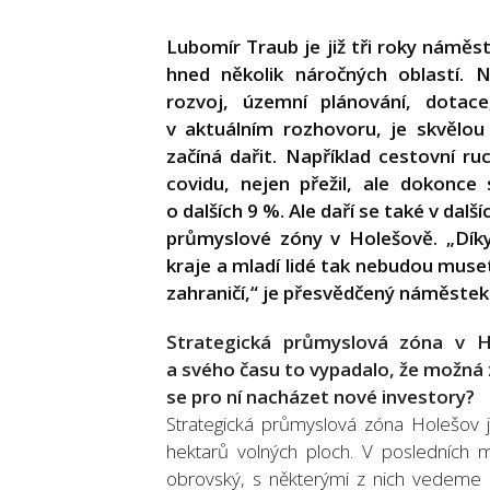
Lubomír Traub je již tři roky náměs
hned několik náročných oblastí. 
rozvoj, územní plánování, dotace
v aktuálním rozhovoru, je skvělou
začíná dařit. Například cestovní r
covidu, nejen přežil, ale dokonce
o dalších 9 %. Ale daří se také v dal
průmyslové zóny v Holešově. „Dík
kraje a mladí lidé tak nebudou muse
zahraničí,“ je přesvědčený náměste
Strategická průmyslová zóna v H
a svého času to vypadalo, že možná 
se pro ní nacházet nové investory?
Strategická průmyslová zóna Holešov 
hektarů volných ploch. V posledních 
obrovský, s některými z nich vedeme d