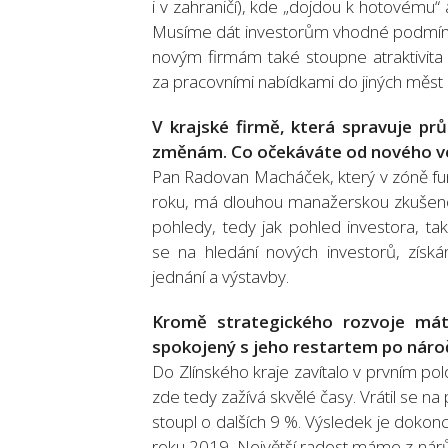
i v zahraničí), kde „dojdou k hotovému
Musíme dát investorům vhodné podmínky 
novým firmám také stoupne atraktivita
za pracovními nabídkami do jiných měst č
V krajské firmě, která spravuje pr
změnám. Co očekáváte od nového v
Pan Radovan Macháček, který v zóně fu
roku, má dlouhou manažerskou zkušeno
pohledy, tedy jak pohled investora, t
se na hledání nových investorů, získá
jednání a výstavby.
Kromě strategického rozvoje máte
spokojený s jeho restartem po nár
Do Zlínského kraje zavítalo v prvním po
zde tedy zažívá skvělé časy. Vrátil se n
stoupl o dalších 9 %. Výsledek je dokonc
roku 2019. Největší radost máme z nárůs