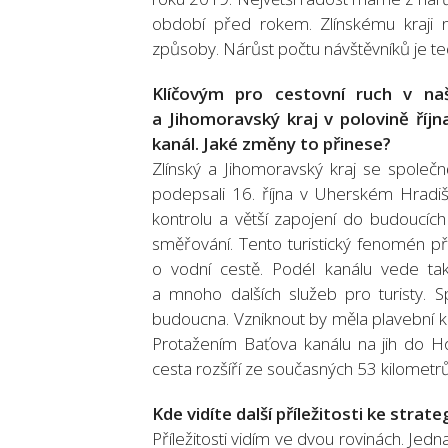
období před rokem. Zlínskému kraji 
způsoby. Nárůst počtu návštěvníků je t
Klíčovým pro cestovní ruch v naš
a Jihomoravský kraj v polovině říj
kanál. Jaké změny to přinese?
Zlínský a Jihomoravský kraj se společ
podepsali 16. října v Uherském Hradišt
kontrolu a větší zapojení do budoucíc
směřování. Tento turistický fenomén př
o vodní cestě. Podél kanálu vede tak
a mnoho dalších služeb pro turisty. S
budoucna. Vzniknout by měla plavební ko
Protažením Baťova kanálu na jih do H
cesta rozšíří ze současných 53 kilometr
Kde vidíte další příležitosti ke stra
Příležitosti vidím ve dvou rovinách. Jed