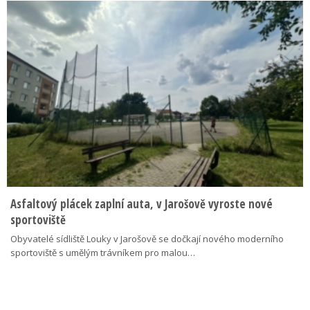
Asfaltový plácek zaplní auta, v Jarošově vyroste nové
sportoviště
Obyvatelé sídliště Louky v Jarošově se dočkají nového moderního
sportoviště s umělým trávníkem pro malou…