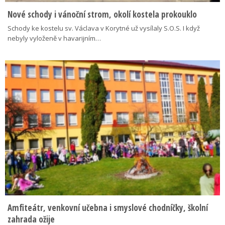
Nové schody i vánoční strom, okolí kostela prokouklo
Schody ke kostelu sv. Václava v Korytné už vysílaly S.O.S. I když
nebyly vyloženě v havarijním…
Amfiteátr, venkovní učebna i smyslové chodníčky, školní
zahrada ožije