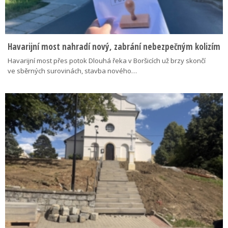
Havarijní most nahradí nový, zabrání nebezpečným kolizím
Havarijní most přes potok Dlouhá řeka v Boršicích už brzy skončí
ve sběrných surovinách, stavba nového…