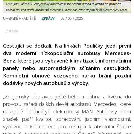
Foto:
Jan Pášma / Znojemský dopravce ještě během dubna a května do provozu
zařadí dalších devět autobusů Mercedes, které následně doplní čtyři elektrobusy MAN.
UHERSKÉ HRADIŠTĚ
ZPRÁVY
02 / 05 / 2025
Cestující se dočkali. Na linkách Pouličky jezdí první
dva moderní nízkopodlažní autobusy Mercedes-
Benz, které jsou vybavené klimatizací, informačními
panely nebo automatickým sčítáním cestujících.
Kompletní obnově vozového parku brání pozdní
dodávky nových autobusů z výroby.
„Znojemský dopravce ještě během dubna a května do
provozu zařadí dalších devět autobusů Mercedes, které
následně doplní čtyři elektrobusy MAN. Autobusy obou
značek patří kvalitou zpracování, jízdními vlastnostmi,
výbavou a komfortem pro cestující k absolutní špičce
městské hromadné dopravy v Česku,“ informoval Jan