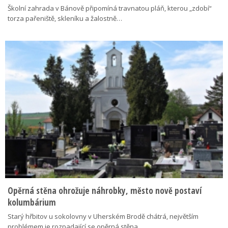
Školní zahrada v Bánově připomíná travnatou pláň, kterou „zdobí“
torza pařeniště, skleníku a žalostně…
Opěrná stěna ohrožuje náhrobky, město nově postaví
kolumbárium
Starý hřbitov u sokolovny v Uherském Brodě chátrá, největším
problémem je rozpadající se opěrná stěna…