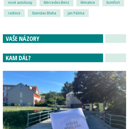
nové autobusy
Mercedes-Benz
klimatice
komfort
radnice
Stanislav Blaha
Jan Pášma
VAŠE NÁZORY
KAM DÁL?