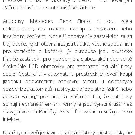
Pášma, mluvčí uherskohradišťské radnice.
Autobusy Mercedes Benz Citaro K jsou zcela
nízkopodlažní, což usnadní nástup s kočárkem nebo
invalidním vozíkem, rychlejší odbavení v zastávkách zajistí
trojí dveře. Jejich otevírání zajistí tlačítka, včetně speciálních
pro vozíčkáře a kočárky. „V autobuse jsou akustické
hlásiče zastávek i pro nevidomé a slabozraké nebo velké
širokoúhlé LCD obrazovky pro zobrazení aktuální trasy
spoje. Cestující si v automatu u prostředních dveří koupí
jízdenku bezkontaktní bankovní kartou, u dočasných
vozidel bez automatů musí využít předplatné jízdné nebo
aplikaci Fairtiq,“ poznamenal Pášma s tím, že autobusy
splňují nepřísnější emisní normy a jsou výrazně tišší než
stávající vozidla Pouličky. Aktivní filtr vzduchu snižuje riziko
infekce.
U každých dveří je navíc sčítací rám, který městu poskytne