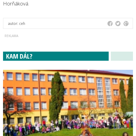
Horňáková.
autor:
ceh
KAM DÁL?