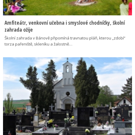
Amfiteátr, venkovní učebna i smyslové chodníčky, školní
zahrada ožije
Školní zahrada v Bánově připomíná travnatou pláň, kterou „zdobí“
torza pařeniště, skleníku a žalostně…