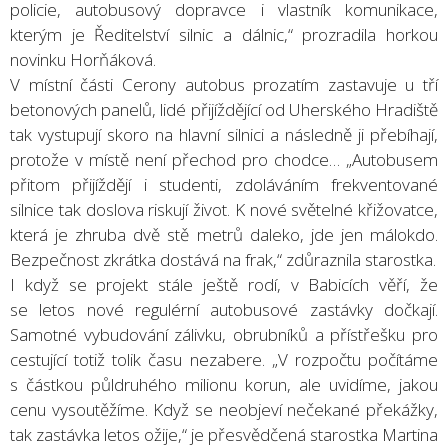
policie, autobusový dopravce i vlastník komunikace,
kterým je Ředitelství silnic a dálnic,“ prozradila horkou
novinku Horňáková.
V místní části Cerony autobus prozatím zastavuje u tří
betonových panelů, lidé přijíždějící od Uherského Hradiště
tak vystupují skoro na hlavní silnici a následně ji přebíhají,
protože v místě není přechod pro chodce… „Autobusem
přitom přijíždějí i studenti, zdoláváním frekventované
silnice tak doslova riskují život. K nové světelné křižovatce,
která je zhruba dvě stě metrů daleko, jde jen málokdo.
Bezpečnost zkrátka dostává na frak,“ zdůraznila starostka.
I když se projekt stále ještě rodí, v Babicích věří, že
se letos nové regulérní autobusové zastávky dočkají.
Samotné vybudování zálivku, obrubníků a přístřešku pro
cestující totiž tolik času nezabere. „V rozpočtu počítáme
s částkou půldruhého milionu korun, ale uvidíme, jakou
cenu vysoutěžíme. Když se neobjeví nečekané překážky,
tak zastávka letos ožije,“ je přesvědčená starostka Martina