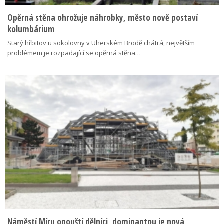
Opěrná stěna ohrožuje náhrobky, město nově postaví
kolumbárium
Starý hřbitov u sokolovny v Uherském Brodě chátrá, největším
problémem je rozpadající se opěrná stěna…
Náměstí Míru opouští dělníci, dominantou je nová