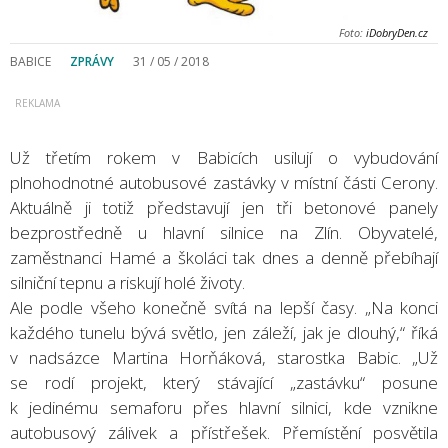
Foto:
iDobryDen.cz
BABICE
ZPRÁVY
31 / 05 / 2018
Už třetím rokem v Babicích usilují o vybudování
plnohodnotné autobusové zastávky v místní části Cerony.
Aktuálně ji totiž představují jen tři betonové panely
bezprostředně u hlavní silnice na Zlín. Obyvatelé,
zaměstnanci Hamé a školáci tak dnes a denně přebíhají
silniční tepnu a riskují holé životy.
Ale podle všeho konečně svítá na lepší časy. „Na konci
každého tunelu bývá světlo, jen záleží, jak je dlouhý,“ říká
v nadsázce Martina Horňáková, starostka Babic. „Už
se rodí projekt, který stávající „zastávku“ posune
k jedinému semaforu přes hlavní silnici, kde vznikne
autobusový zálivek a přístřešek. Přemístění posvětila