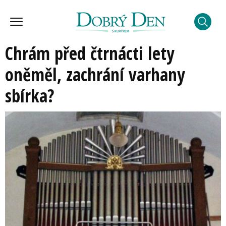
Chrám před čtrnácti lety
oněměl, zachrání varhany
sbírka?