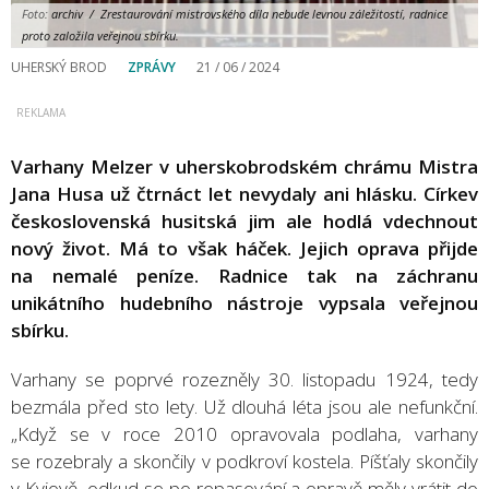
Foto:
archiv / Zrestaurování mistrovského díla nebude levnou záležitostí, radnice
proto založila veřejnou sbírku.
UHERSKÝ BROD
ZPRÁVY
21 / 06 / 2024
Varhany Melzer v uherskobrodském chrámu Mistra
Jana Husa už čtrnáct let nevydaly ani hlásku. Církev
československá husitská jim ale hodlá vdechnout
nový život. Má to však háček. Jejich oprava přijde
na nemalé peníze. Radnice tak na záchranu
unikátního hudebního nástroje vypsala veřejnou
sbírku.
Varhany se poprvé rozezněly 30. listopadu 1924, tedy
bezmála před sto lety. Už dlouhá léta jsou ale nefunkční.
„Když se v roce 2010 opravovala podlaha, varhany
se rozebraly a skončily v podkroví kostela. Píšťaly skončily
v Kyjově, odkud se po repasování a opravě měly vrátit do