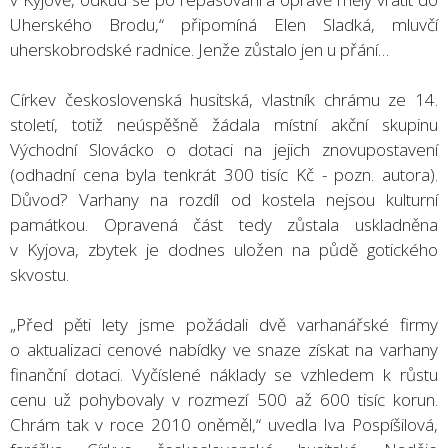
Uherského Brodu,“ připomíná Elen Sladká, mluvčí
uherskobrodské radnice. Jenže zůstalo jen u přání…
Církev československá husitská, vlastník chrámu ze 14.
století, totiž neúspěšně žádala místní akční skupinu
Východní Slovácko o dotaci na jejich znovupostavení
(odhadní cena byla tenkrát 300 tisíc Kč - pozn. autora).
Důvod? Varhany na rozdíl od kostela nejsou kulturní
památkou. Opravená část tedy zůstala uskladněna
v Kyjova, zbytek je dodnes uložen na půdě gotického
skvostu.
„Před pěti lety jsme požádali dvě varhanářské firmy
o aktualizaci cenové nabídky ve snaze získat na varhany
finanční dotaci. Vyčíslené náklady se vzhledem k růstu
cenu už pohybovaly v rozmezí 500 až 600 tisíc korun.
Chrám tak v roce 2010 oněměl,“ uvedla Iva Pospíšilová,