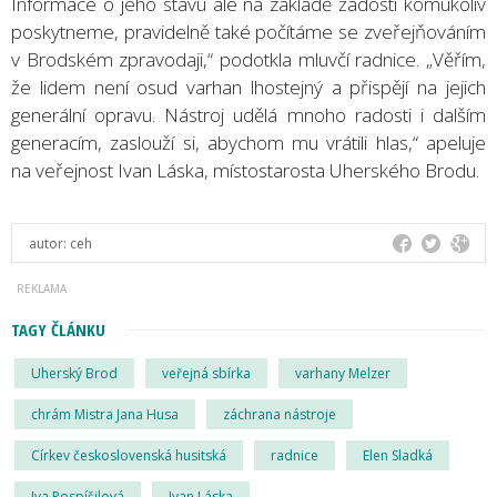
Informace o jeho stavu ale na základě žádosti komukoliv
poskytneme, pravidelně také počítáme se zveřejňováním
v Brodském zpravodaji,“ podotkla mluvčí radnice. „Věřím,
že lidem není osud varhan lhostejný a přispějí na jejich
generální opravu. Nástroj udělá mnoho radosti i dalším
generacím, zaslouží si, abychom mu vrátili hlas,“ apeluje
na veřejnost Ivan Láska, místostarosta Uherského Brodu.
autor:
ceh
TAGY ČLÁNKU
Uherský Brod
veřejná sbírka
varhany Melzer
chrám Mistra Jana Husa
záchrana nástroje
Církev československá husitská
radnice
Elen Sladká
Iva Pospíšilová
Ivan Láska