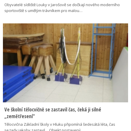
Obyvatelé sídliště Louky v Jarošově se dočkají nového moderního
sportoviště s umělým trávníkem pro malou…
Ve školní tělocvičně se zastavil čas, čeká ji silné
„zemětřesení“
Tělocvična Základní školy v Hluku připomíná šedesátá léta, čas
se tady jakoby zastavil… Objekt postavený…