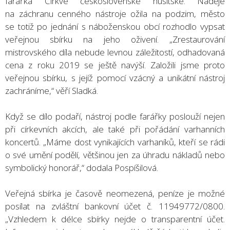
farářka Církve československé husitské. Naděje
na záchranu cenného nástroje ožila na podzim, město
se totiž po jednání s náboženskou obcí rozhodlo vypsat
veřejnou sbírku na jeho oživení. „Zrestaurování
mistrovského díla nebude levnou záležitostí, odhadovaná
cena z roku 2019 se ještě navýší. Založili jsme proto
veřejnou sbírku, s jejíž pomocí vzácný a unikátní nástroj
zachráníme,“ věří Sladká.
Když se dílo podaří, nástroj podle farářky poslouží nejen
při církevních akcích, ale také při pořádání varhanních
koncertů. „Máme dost vynikajících varhaníků, kteří se rádi
o své umění podělí, většinou jen za úhradu nákladů nebo
symbolický honorář,“ dodala Pospíšilová.
Veřejná sbírka je časově neomezená, peníze je možné
posílat na zvláštní bankovní účet č. 11949772/0800.
„Vzhledem k délce sbírky nejde o transparentní účet.