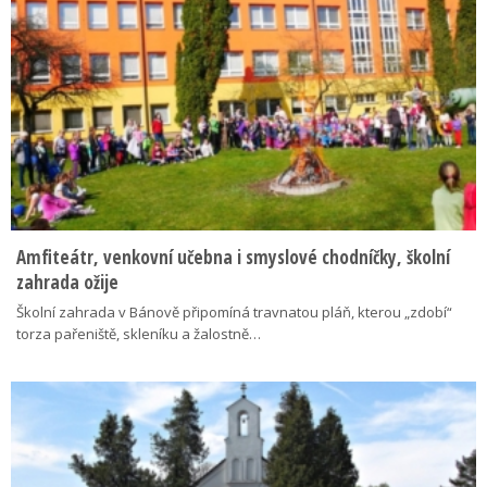
Amfiteátr, venkovní učebna i smyslové chodníčky, školní
zahrada ožije
Školní zahrada v Bánově připomíná travnatou pláň, kterou „zdobí“
torza pařeniště, skleníku a žalostně…