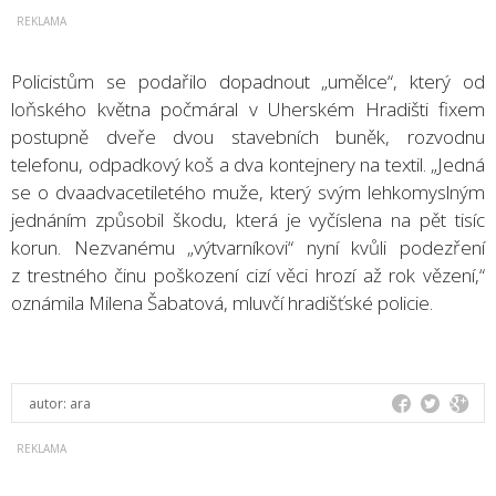
Policistům se podařilo dopadnout „umělce“, který od
loňského května počmáral v Uherském Hradišti fixem
postupně dveře dvou stavebních buněk, rozvodnu
telefonu, odpadkový koš a dva kontejnery na textil. „Jedná
se o dvaadvacetiletého muže, který svým lehkomyslným
jednáním způsobil škodu, která je vyčíslena na pět tisíc
korun. Nezvanému „výtvarníkovi“ nyní kvůli podezření
z trestného činu poškození cizí věci hrozí až rok vězení,“
oznámila Milena Šabatová, mluvčí hradišťské policie.
autor:
ara