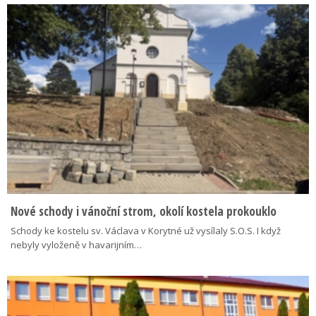
Nové schody i vánoční strom, okolí kostela prokouklo
Schody ke kostelu sv. Václava v Korytné už vysílaly S.O.S. I když
nebyly vyloženě v havarijním…