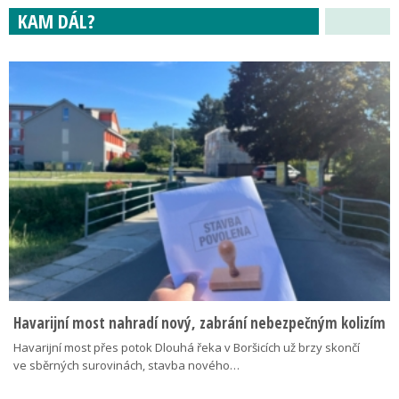
KAM DÁL?
Havarijní most nahradí nový, zabrání nebezpečným kolizím
Havarijní most přes potok Dlouhá řeka v Boršicích už brzy skončí
ve sběrných surovinách, stavba nového…