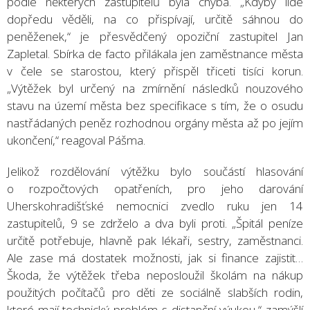
podle některých zastupitelů byla chyba. „Kdyby lidé
dopředu věděli, na co přispívají, určitě sáhnou do
peněženek,“ je přesvědčený opoziční zastupitel Jan
Zapletal. Sbírka de facto přilákala jen zaměstnance města
v čele se starostou, který přispěl třiceti tisíci korun.
„Výtěžek byl určený na zmírnění následků nouzového
stavu na území města bez specifikace s tím, že o osudu
nastřádaných peněz rozhodnou orgány města až po jejím
ukončení,“ reagoval Pášma.
Jelikož rozdělování výtěžku bylo součástí hlasování
o rozpočtových opatřeních, pro jeho darování
Uherskohradišťské nemocnici zvedlo ruku jen 14
zastupitelů, 9 se zdrželo a dva byli proti. „Špitál peníze
určitě potřebuje, hlavně pak lékaři, sestry, zaměstnanci.
Ale zase má dostatek možnosti, jak si finance zajistit…
Škoda, že výtěžek třeba neposloužil školám na nákup
použitých počítačů pro děti ze sociálně slabších rodin,
které mají technický problém s distanční výukou,“ zamýšlí