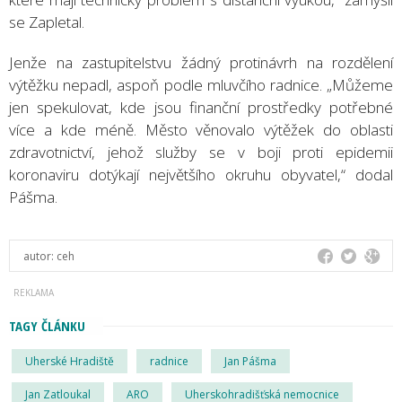
se Zapletal.
Jenže na zastupitelstvu žádný protinávrh na rozdělení
výtěžku nepadl, aspoň podle mluvčího radnice. „Můžeme
jen spekulovat, kde jsou finanční prostředky potřebné
více a kde méně. Město věnovalo výtěžek do oblasti
zdravotnictví, jehož služby se v boji proti epidemii
koronaviru dotýkají největšího okruhu obyvatel,“ dodal
Pášma.
autor:
ceh
TAGY ČLÁNKU
Uherské Hradiště
radnice
Jan Pášma
Jan Zatloukal
ARO
Uherskohradišťská nemocnice