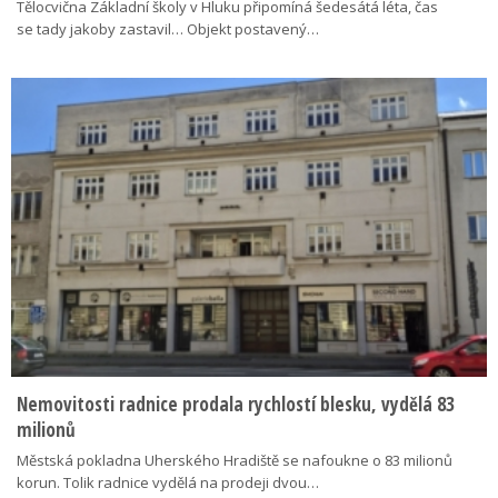
Tělocvična Základní školy v Hluku připomíná šedesátá léta, čas
se tady jakoby zastavil… Objekt postavený…
Nemovitosti radnice prodala rychlostí blesku, vydělá 83
milionů
Městská pokladna Uherského Hradiště se nafoukne o 83 milionů
korun. Tolik radnice vydělá na prodeji dvou…