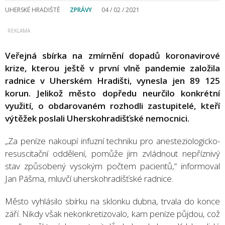
UHERSKÉ HRADIŠTĚ
ZPRÁVY
04 / 02 / 2021
Veřejná sbírka na zmírnění dopadů koronavirové
krize, kterou ještě v první vlně pandemie založila
radnice v Uherském Hradišti, vynesla jen 89 125
korun. Jelikož město dopředu neurčilo konkrétní
využití, o obdarovaném rozhodli zastupitelé, kteří
výtěžek poslali Uherskohradišťské nemocnici.
„Za peníze nakoupí infuzní techniku pro anesteziologicko-
resuscitační oddělení, pomůže jim zvládnout nepříznivý
stav způsobený vysokým počtem pacientů,“ informoval
Jan Pášma, mluvčí uherskohradišťské radnice.
Město vyhlásilo sbírku na sklonku dubna, trvala do konce
září. Nikdy však nekonkretizovalo, kam peníze půjdou, což