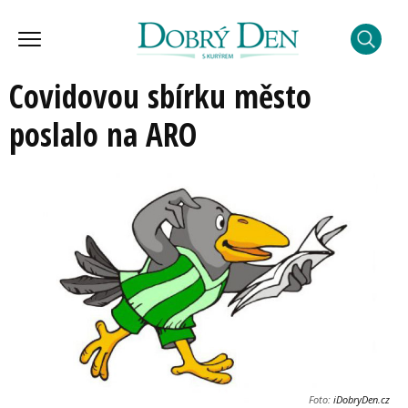
Covidovou sbírku město
poslalo na ARO
Foto:
iDobryDen.cz