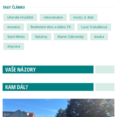
TAGY ČLÁNKU
Uherské Hradiště
rekonstrukce
most J. A. Bati
investice
Ředitelství silnic a dálnic ČR
Lucie Trubalíková
Staré Město
Rybárny
Martin Zábranský
stavba
doprava
VAŠE NÁZORY
KAM DÁL?