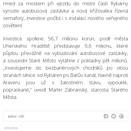
Hned za mostem při vjezdu do místní části Rybárny
vyroste autobusová zastávka a nová křižovatka řízená
semafory, investice počítá i s instalací nového veřejného
osvětlení.
Investice spolkne 56,7 milionu korun, podíl města
Uherského Hradiště představuje 9,6 milionu, které
půjdou převážně na vybudování autobusové zastávky,
a sousední Staré Město vytáhne z pokladny pět milionů.
„Investujeme do bezbariérových chodníků po obou
stranách silnice od Rybáren po Baťův kanál, hlavně naproti
Araveru jsou už v žalostném stavu, vypouklé,
popraskané,“ uvedl Martin Zábranský, starosta Starého
Města.
autor:
ceh