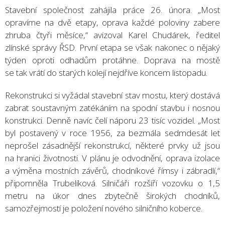
Stavební společnost zahájila práce 26. února. „Most
opravíme na dvě etapy, oprava každé poloviny zabere
zhruba čtyři měsíce,“ avizoval Karel Chudárek, ředitel
zlínské správy ŘSD. První etapa se však nakonec o nějaký
týden oproti odhadům protáhne. Doprava na mostě
se tak vrátí do starých kolejí nejdříve koncem listopadu.
Rekonstrukci si vyžádal stavební stav mostu, který dostává
zabrat soustavným zatékáním na spodní stavbu i nosnou
konstrukci. Denně navíc čelí náporu 23 tisíc vozidel. „Most
byl postavený v roce 1956, za bezmála sedmdesát let
neprošel zásadnější rekonstrukcí, některé prvky už jsou
na hranici životnosti. V plánu je odvodnění, oprava izolace
a výměna mostních závěrů, chodníkové římsy i zábradlí,“
připomněla Trubelíková. Silničáři rozšíří vozovku o 1,5
metru na úkor dnes zbytečně širokých chodníků,
samozřejmostí je položení nového silničního koberce.