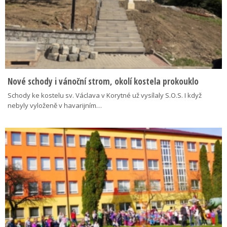
Nové schody i vánoční strom, okolí kostela prokouklo
Schody ke kostelu sv. Václava v Korytné už vysílaly S.O.S. I když
nebyly vyloženě v havarijním…