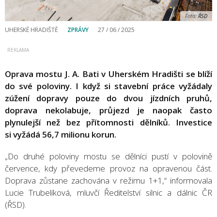
Foto:
ŘSD
UHERSKÉ HRADIŠTĚ
ZPRÁVY
27 / 06 / 2025
Oprava mostu J. A. Bati v Uherském Hradišti se blíží
do své poloviny. I když si stavební práce vyžádaly
zúžení dopravy pouze do dvou jízdních pruhů,
doprava nekolabuje, průjezd je naopak často
plynulejší než bez přítomnosti dělníků. Investice
si vyžádá 56,7 milionu korun.
„Do druhé poloviny mostu se dělníci pustí v polovině
července, kdy převedeme provoz na opravenou část.
Doprava zůstane zachována v režimu 1+1,“ informovala
Lucie Trubelíková, mluvčí Ředitelství silnic a dálnic ČR
(ŘSD).