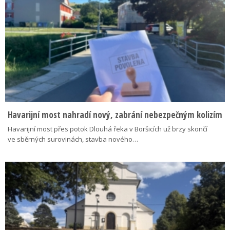
Havarijní most nahradí nový, zabrání nebezpečným kolizím
Havarijní most přes potok Dlouhá řeka v Boršicích už brzy skončí
ve sběrných surovinách, stavba nového…