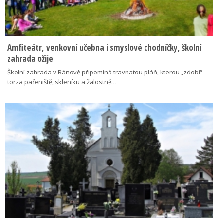
Amfiteátr, venkovní učebna i smyslové chodníčky, školní
zahrada ožije
Školní zahrada v Bánově připomíná travnatou pláň, kterou „zdobí“
torza pařeniště, skleníku a žalostně…