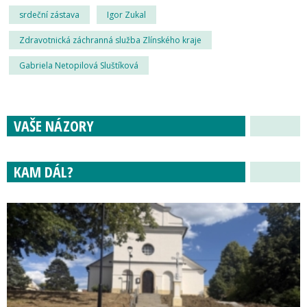
srdeční zástava
Igor Zukal
Zdravotnická záchranná služba Zlínského kraje
Gabriela Netopilová Sluštíková
VAŠE NÁZORY
KAM DÁL?