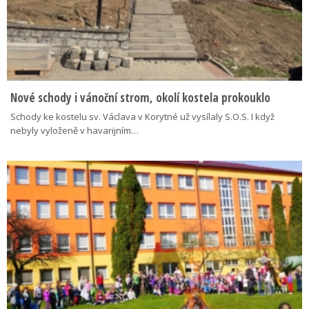
Nové schody i vánoční strom, okolí kostela prokouklo
Schody ke kostelu sv. Václava v Korytné už vysílaly S.O.S. I když
nebyly vyloženě v havarijním…