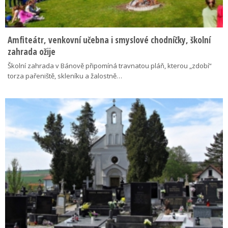
Amfiteátr, venkovní učebna i smyslové chodníčky, školní
zahrada ožije
Školní zahrada v Bánově připomíná travnatou pláň, kterou „zdobí“
torza pařeniště, skleníku a žalostně…