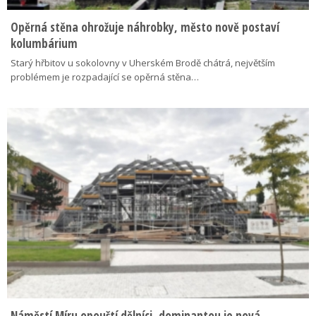
Opěrná stěna ohrožuje náhrobky, město nově postaví
kolumbárium
Starý hřbitov u sokolovny v Uherském Brodě chátrá, největším
problémem je rozpadající se opěrná stěna…
Náměstí Míru opouští dělníci, dominantou je nová