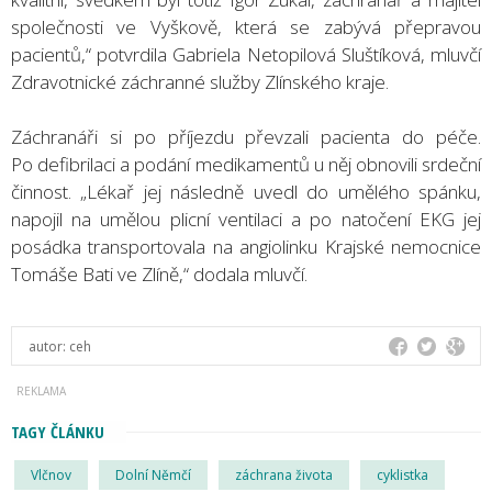
společnosti ve Vyškově, která se zabývá přepravou
pacientů,“ potvrdila Gabriela Netopilová Sluštíková, mluvčí
Zdravotnické záchranné služby Zlínského kraje.
Záchranáři si po příjezdu převzali pacienta do péče.
Po defibrilaci a podání medikamentů u něj obnovili srdeční
činnost. „Lékař jej následně uvedl do umělého spánku,
napojil na umělou plicní ventilaci a po natočení EKG jej
posádka transportovala na angiolinku Krajské nemocnice
Tomáše Bati ve Zlíně,“ dodala mluvčí.
autor:
ceh
TAGY ČLÁNKU
Vlčnov
Dolní Němčí
záchrana života
cyklistka