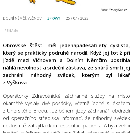
Foto:
iDobryDen.cz
DOLNÍ NĚMČÍ, VLČNOV
ZPRÁVY
25 / 07 / 2023
Obrovské štěstí měl jedenapadesátiletý cyklista,
který se prakticky podruhé narodil. Když jej totiž při
jízdě mezi Vlčnovem a Dolním Němčím postihla
náhlá nevolnost a srdeční zástava, ze spárů smrti jej
zachránil náhodný svědek, kterým byl lékař
z Vyškova.
Operátorky Zdravotnické záchranné služby na místo
okamžitě vyslaly dvě posádky, včetně jedné s lékařem
z Uherského Brodu. „Už během jízdy záchranáři obdrželi
od operačního střediska informaci, že náhodný svědek
události už zahájil laickou resuscitaci pacienta. A byla velmi
kvalitní, svědkem byl totiž Igor Zukal, záchranář a majitel