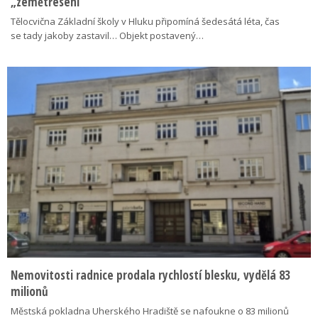
„zemětřesení“
Tělocvična Základní školy v Hluku připomíná šedesátá léta, čas
se tady jakoby zastavil… Objekt postavený…
Nemovitosti radnice prodala rychlostí blesku, vydělá 83
milionů
Městská pokladna Uherského Hradiště se nafoukne o 83 milionů