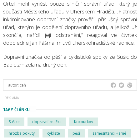
Ortel mohl vynést pouze silniční správní úřad, který je
součástí Městského úřadu v Uherském Hradišti. „Platnost
inkriminované dopravní značky prověřil příslušný správní
úřad, kterým je oddělení dopravního úřadu, a jelikož už
skončila, nařídil její odstranění,“ reagoval ve čtvrtek
dopoledne Jan Pášma, mluvčí uherskohradišťské radnice.
Dopravní značka od pěší a cyklistické spojky ze Sušic do
Babic zmizela na druhý den.
autor:
ceh
TAGY ČLÁNKU
Sušice
dopravní značka
Kocourkov
hrozba pokuty
cyklisté
pěší
zaměsntanci Hamé