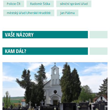
Policie ČR
Radomír Šiška
silniční správní úřad
městský úřad Uherské Hradiště
Jan Pášma
VAŠE NÁZORY
KAM DÁL?