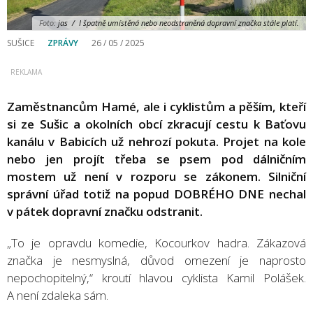
Foto:
jas / I špatně umístěná nebo neodstraněná dopravní značka stále platí.
SUŠICE
ZPRÁVY
26 / 05 / 2025
Zaměstnancům Hamé, ale i cyklistům a pěším, kteří
si ze Sušic a okolních obcí zkracují cestu k Baťovu
kanálu v Babicích už nehrozí pokuta. Projet na kole
nebo jen projít třeba se psem pod dálničním
mostem už není v rozporu se zákonem. Silniční
správní úřad totiž na popud DOBRÉHO DNE nechal
v pátek dopravní značku odstranit.
„To je opravdu komedie, Kocourkov hadra. Zákazová
značka je nesmyslná, důvod omezení je naprosto
nepochopitelný,“ kroutí hlavou cyklista Kamil Polášek.
A není zdaleka sám.