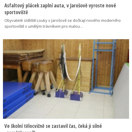
Asfaltový plácek zaplní auta, v Jarošově vyroste nové
sportoviště
Obyvatelé sídliště Louky v Jarošově se dočkají nového moderního
sportoviště s umělým trávníkem pro malou…
Ve školní tělocvičně se zastavil čas, čeká ji silné