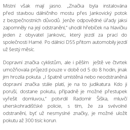
Místní však mají jasno. „Značka byla instalována
před stavbou dálničního mostu přes Jankovický potok
z bezpečnostních důvodů. Jenže odpovědné úřady jaksi
zapomněly na její odstranění,“ uhodil hřebíček na hlavičku
jeden z obyvatel Jankovic, který jezdí za prací do
společnosti Hamé. Po dálnici D55 přitom automobily jezdí
už šestý měsíc.
Dopravní značka cyklistům, ale i pěším ještě ve čtvrtek
umožňovala průjezd pouze v době od 5 do 8 hodin, jinak
jim hrozila pokuta. „I špatně umístěná nebo neodstraněná
dopravní značka stále platí, je na to judikatura. Kdo ji
poruší, dostane pokutu, případně je možné přestupek
vyřešit domluvou,“ potvrdil Radomír Šiška, mluvčí
uherskohradišťské policie, s tím, že za svévolné
odstranění, byť už nesmyslné značky, je možné uložit
pokutu až 300 tisíc korun.