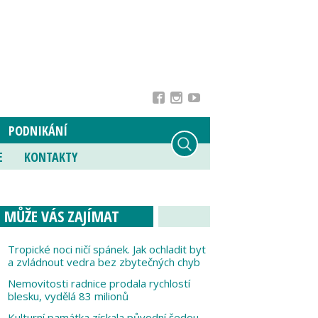
PODNIKÁNÍ
E
KONTAKTY
MŮŽE VÁS ZAJÍMAT
Tropické noci ničí spánek. Jak ochladit byt
a zvládnout vedra bez zbytečných chyb
Nemovitosti radnice prodala rychlostí
blesku, vydělá 83 milionů
Kulturní památka získala původní šedou