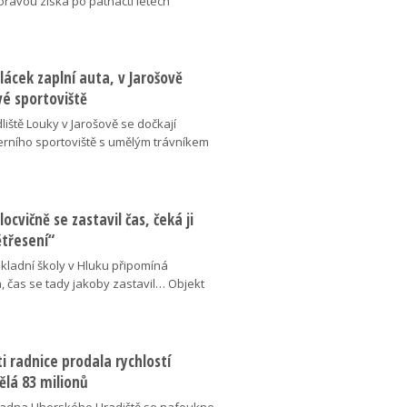
oravou získá po patnácti letech
lácek zaplní auta, v Jarošově
vé sportoviště
liště Louky v Jarošově se dočkají
ního sportoviště s umělým trávníkem
locvičně se zastavil čas, čeká ji
ětřesení“
kladní školy v Hluku připomíná
, čas se tady jakoby zastavil… Objekt
 radnice prodala rychlostí
ělá 83 milionů
adna Uherského Hradiště se nafoukne