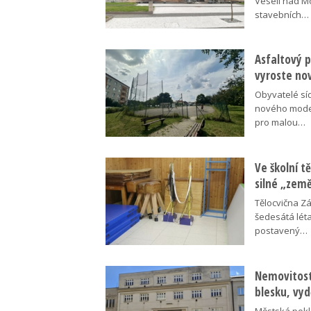
Veselí nad M
stavebních…
Asfaltový p
vyroste no
Obyvatelé síd
nového moder
pro malou…
Ve školní tě
silné „zem
Tělocvična Zá
šedesátá léta
postavený…
Nemovitosti
blesku, vyd
Městská pokl