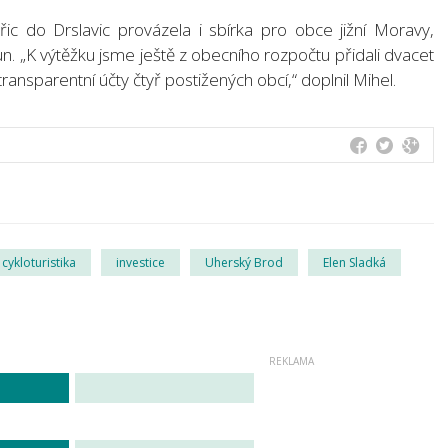
vřic do Drslavic provázela i sbírka pro obce jižní Moravy,
. „K výtěžku jsme ještě z obecního rozpočtu přidali dvacet
transparentní účty čtyř postižených obcí,“ doplnil Mihel.
cykloturistika
investice
Uherský Brod
Elen Sladká