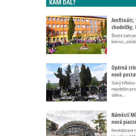
KAM DÁL?
Amfiteátr,
chodníčky, 
Školní zahra
kterou „zdobí
Opěrná stě
nově posta
Starý hřbito
největším pr
stěna…
Náměstí Mír
nová piazz
Revitalizace 