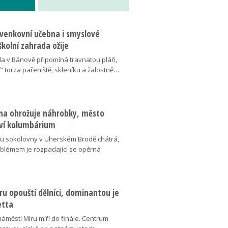
 venkovní učebna i smyslové
školní zahrada ožije
da v Bánově připomíná travnatou pláň,
“ torza pařeniště, skleníku a žalostně…
na ohrožuje náhrobky, město
ví kolumbárium
v u sokolovny v Uherském Brodě chátrá,
oblémem je rozpadající se opěrná
u opouští dělníci, dominantou je
etta
náměstí Míru míří do finále. Centrum