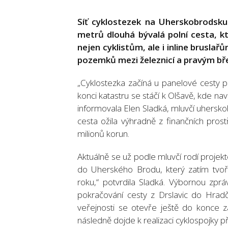
Síť cyklostezek na Uherskobrodsku 
metrů dlouhá bývalá polní cesta, k
nejen cyklistům, ale i inline brusla
pozemků mezi železnicí a pravým bř
„Cyklostezka začíná u panelové cesty po
konci katastru se stáčí k Olšavě, kde na
informovala Elen Sladká, mluvčí uhersko
cesta ožila výhradně z finančních pro
milionů korun.
Aktuálně se už podle mluvčí rodí proje
do Uherského Brodu, který zatím tvoří 
roku,“ potvrdila Sladká. Výbornou zpr
pokračování cesty z Drslavic do Hrad
veřejnosti se otevře ještě do konce zář
následně dojde k realizaci cyklospojky