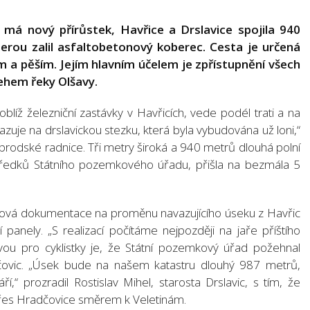
má nový přírůstek, Havřice a Drslavice spojila 940
terou zalil asfaltobetonový koberec. Cesta je určená
řům a pěším. Jejím hlavním účelem je zpřístupnění všech
ehem řeky Olšavy.
blíž železniční zastávky v Havřicích, vede podél trati a na
vazuje na drslavickou stezku, která byla vybudována už loni,“
brodské radnice. Tři metry široká a 940 metrů dlouhá polní
středků Státního pozemkového úřadu, přišla na bezmála 5
ktová dokumentace na proměnu navazujícího úseku z Havřic
panely. „S realizací počítáme nejpozději na jaře příštího
ávou pro cyklistky je, že Státní pozemkový úřad požehnal
čovic. „Úsek bude na našem katastru dlouhý 987 metrů,
í,“ prozradil Rostislav Mihel, starosta Drslavic, s tím, že
 přes Hradčovice směrem k Veletinám.