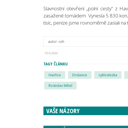
Slavnostní otevření „polní cesty“ z Ha
zasažené tornádem. Vynesla 5 830 korun
tisíc, peníze jsme rovnoměrně zaslali na 
autor:
ceh
TAGY ČLÁNKU
Havřice
Drslavice
cyklostezka
Rostislav Mihel
VAŠE NÁZORY