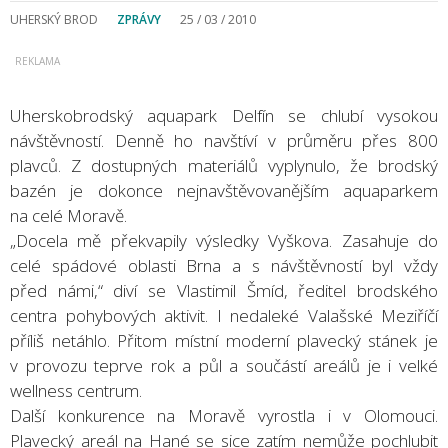
UHERSKÝ BROD
ZPRÁVY
25 / 03 / 2010
Uherskobrodský aquapark Delfín se chlubí vysokou
návštěvností. Denně ho navštíví v průměru přes 800
plavců. Z dostupných materiálů vyplynulo, že brodský
bazén je dokonce nejnavštěvovanějším aquaparkem
na celé Moravě.
„Docela mě překvapily výsledky Vyškova. Zasahuje do
celé spádové oblasti Brna a s návštěvností byl vždy
před námi,“ diví se Vlastimil Šmíd, ředitel brodského
centra pohybových aktivit. I nedaleké Valašské Meziříčí
příliš netáhlo. Přitom místní moderní plavecký stánek je
v provozu teprve rok a půl a součástí areálů je i velké
wellness centrum.
Další konkurence na Moravě vyrostla i v Olomouci.
Plavecký areál na Hané se sice zatím nemůže pochlubit