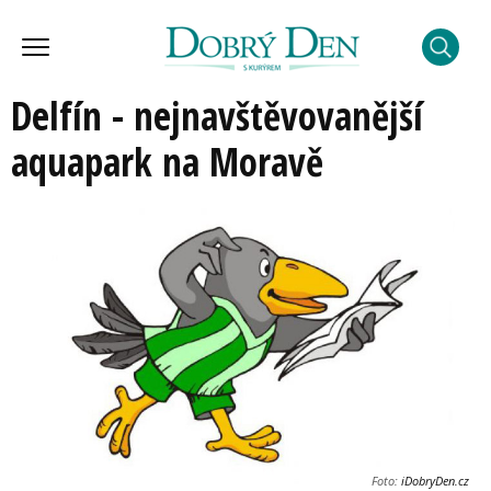
Delfín - nejnavštěvovanější
aquapark na Moravě
Foto:
iDobryDen.cz