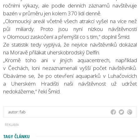
ročními výkazy, ale podle denních záznamů navštěvuje
bazén v průměru jen kolem 370 lidí denně.
„Olomoucký areál včetně všech atrakcí vyšel na více než
půl miliardy. Proto jsou nyní nízkou návštěvností
v Olomouci zaskočení a přemýšlí co s tím,“ doplnil Šmíd.
Ze statistik tedy vyplývá, že nejvíce návštěvníků dokázal
na Moravě přilákat uherskobrodský Delfín.
„Kromě toho ani v jiných aquacentrech, například
v Čechách, loni nezaznamenali vyšší počet návštěvníků.
Obáváme se, že po otevření aquaparků v Luhačovicích
a Uherském Hradišti naši návštěvnost už udržet
nedokážeme,“ řekl Šmíd.
autor:
fab
TAGY ČLÁNKU