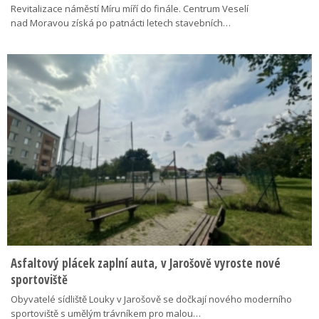
Revitalizace náměstí Míru míří do finále. Centrum Veselí
nad Moravou získá po patnácti letech stavebních…
Asfaltový plácek zaplní auta, v Jarošově vyroste nové
sportoviště
Obyvatelé sídliště Louky v Jarošově se dočkají nového moderního
sportoviště s umělým trávníkem pro malou…