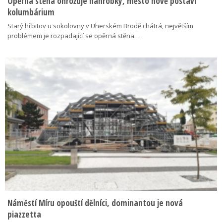
Opěrná stěna ohrožuje náhrobky, město nově postaví
kolumbárium
Starý hřbitov u sokolovny v Uherském Brodě chátrá, největším
problémem je rozpadající se opěrná stěna…
Náměstí Míru opouští dělníci, dominantou je nová
piazzetta