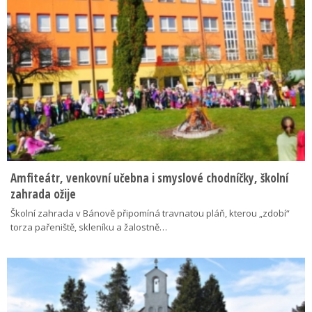
Amfiteátr, venkovní učebna i smyslové chodníčky, školní
zahrada ožije
Školní zahrada v Bánově připomíná travnatou pláň, kterou „zdobí“
torza pařeniště, skleníku a žalostně…