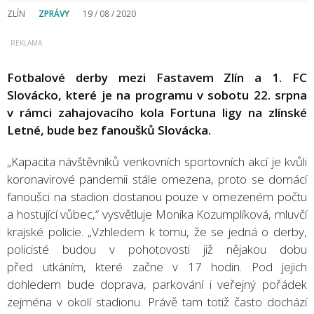
ZLÍN
ZPRÁVY
19 / 08 / 2020
Fotbalové derby mezi Fastavem Zlín a 1. FC
Slovácko, které je na programu v sobotu 22. srpna
v rámci zahajovacího kola Fortuna ligy na zlínské
Letné, bude bez fanoušků Slovácka.
„Kapacita návštěvníků venkovních sportovních akcí je kvůli
koronavirové pandemii stále omezena, proto se domácí
fanoušci na stadion dostanou pouze v omezeném počtu
a hostující vůbec,“ vysvětluje Monika Kozumplíková, mluvčí
krajské policie. „Vzhledem k tomu, že se jedná o derby,
policisté budou v pohotovosti již nějakou dobu
před utkáním, které začne v 17 hodin. Pod jejich
dohledem bude doprava, parkování i veřejný pořádek
zejména v okolí stadionu. Právě tam totiž často dochází