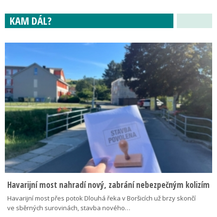
KAM DÁL?
Havarijní most nahradí nový, zabrání nebezpečným kolizím
Havarijní most přes potok Dlouhá řeka v Boršicích už brzy skončí
ve sběrných surovinách, stavba nového…