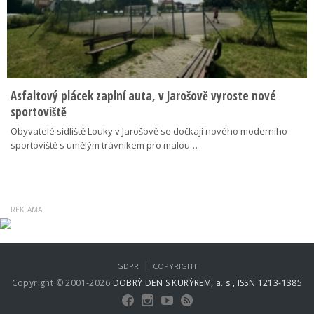
Asfaltový plácek zaplní auta, v Jarošově vyroste nové
sportoviště
Obyvatelé sídliště Louky v Jarošově se dočkají nového moderního
sportoviště s umělým trávníkem pro malou…
|
GDPR
COPYRIGHT
Copyright © 2001-2026
DOBRÝ DEN S KURÝREM, a. s., ISSN 1213-1385