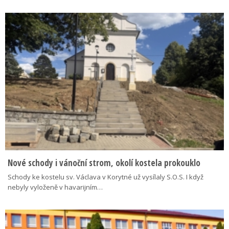
Nové schody i vánoční strom, okolí kostela prokouklo
Schody ke kostelu sv. Václava v Korytné už vysílaly S.O.S. I když
nebyly vyloženě v havarijním…