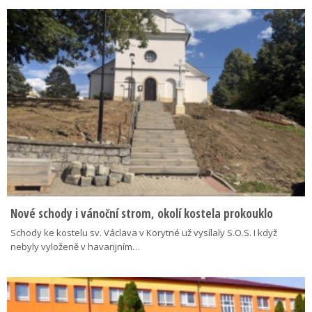
Nové schody i vánoční strom, okolí kostela prokouklo
Schody ke kostelu sv. Václava v Korytné už vysílaly S.O.S. I když
nebyly vyloženě v havarijním…