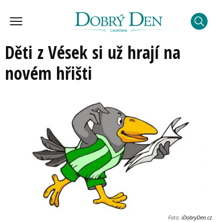
Děti z Vések si už hrají na
novém hřišti
Foto:
iDobryDen.cz