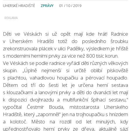
UHERSKÉ HRADIŠTĚ
ZPRÁVY
01 / 10 / 2019
Děti ve Véskách si už opět mají kde hrát! Radnice
v Uherském Hradišti totiž do posledního šroubku
zrekonstruovala plácek v ulici Padělky, výsledkem je hřiště
s moderními herními prvky za více než 800 tisíc korun.
Ve Véskách se podle radnice vyřádí děti různých věkových
skupin. „Úplně nejmenší si určitě oblíbí pískoviště
s plachtou, vahadlovou houpačku a pérovací houpadlo.
Dětem od tří do šesti let je určena herní sestava
s klouzačkami a lanovými prvky a děti do dvanácti let mají
k dispozici dvojhrazdu a multifunkční šplhací sestavu,“
vypočítal Čestmír Bouda, místostarosta Uherského
Hradiště, který „zapomněl“ jen na trojhoupačku s hnízdem
a kolotoč. Město na rozdíl od let minulých, kdy
upřednostňovalo herní prvky ze dřeva, aktuálně sází