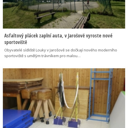
Asfaltový plácek zaplní auta, v Jarošově vyroste nové
sportoviště
Obyvatelé sídliště Louky v Jarošově se dočkají nového moderního
sportoviště s umělým trávníkem pro malou…