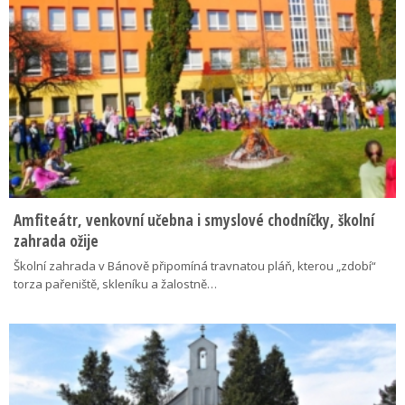
Amfiteátr, venkovní učebna i smyslové chodníčky, školní
zahrada ožije
Školní zahrada v Bánově připomíná travnatou pláň, kterou „zdobí“
torza pařeniště, skleníku a žalostně…