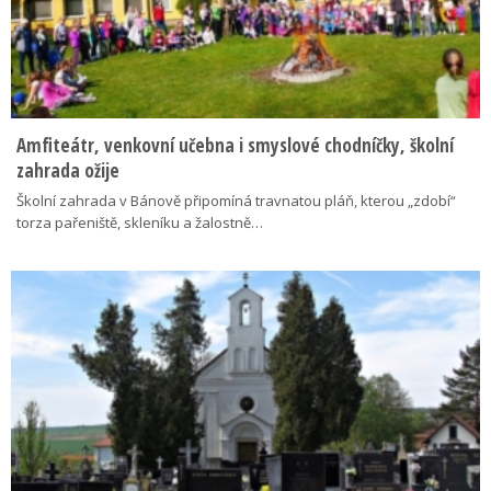
Amfiteátr, venkovní učebna i smyslové chodníčky, školní
zahrada ožije
Školní zahrada v Bánově připomíná travnatou pláň, kterou „zdobí“
torza pařeniště, skleníku a žalostně…