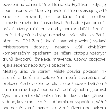
povolení na dálnici D49 z Hulína do Fryštáku. I když jej
soud nakonec zrušil, nové povolení stále neexistuje. „Ještě
jsme se nerozhodli, jestli podáme žalobu, nejdříve
si musíme rozhodnutí nastudovat. Podstatné jsou pro nás
právní názory ministerstva, abychom v dalších řízeních
nedělali zbytečné chyby,“ nechal se slyšet Miroslav Patrik,
předseda Dětí Země, které stavební povolení, vydané
ministerstvem dopravy, napadly kvůli chybějícím
kompenzačním opatřením za ničení biotopů vzácných
druhů živočichů, čmeláka, mravence, užovky obojkové,
lejska šedého nebo ťuhýka obecného.
Městský úřad ve Starém Městě posvětil pokácení 47
stromů a keřů na rozloze 95 metrů čtverečních při
přeložce Zlechovského potoka, ale požadavek Dětí Země
na minimálně trojnásobnou náhradní výsadbu ignoroval.
Vydal povolení ke kácení s náhradou kus za kus. „Zrovna
v době, kdy jsme se měli s připomínkou vypořádat, vážně
onemocněl zaměstnanec, který měl řízení pod palcem.