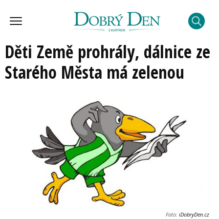
Děti Země prohrály, dálnice ze
Starého Města má zelenou
Foto:
iDobryDen.cz