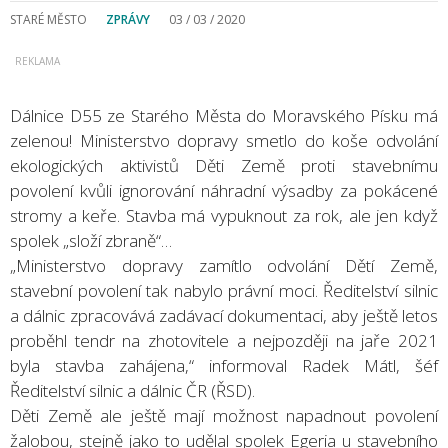
STARÉ MĚSTO
ZPRÁVY
03 / 03 / 2020
Dálnice D55 ze Starého Města do Moravského Písku má
zelenou! Ministerstvo dopravy smetlo do koše odvolání
ekologických aktivistů Děti Země proti stavebnímu
povolení kvůli ignorování náhradní výsadby za pokácené
stromy a keře. Stavba má vypuknout za rok, ale jen když
spolek „složí zbraně“…
„Ministerstvo dopravy zamítlo odvolání Dětí Země,
stavební povolení tak nabylo právní moci. Ředitelství silnic
a dálnic zpracovává zadávací dokumentaci, aby ještě letos
proběhl tendr na zhotovitele a nejpozději na jaře 2021
byla stavba zahájena,“ informoval Radek Mátl, šéf
Ředitelství silnic a dálnic ČR (ŘSD).
Děti Země ale ještě mají možnost napadnout povolení
žalobou, stejně jako to udělal spolek Egeria u stavebního