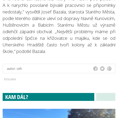
A k narychlo povolané bývalé pracovnici se připomínky
nedostaly,“ vysvětlil Josef Bazala, starosta Starého Města,
podle kterého dálnice uleví od dopravy hlavně Kunovicím,
Huštěnovicím a Babicím. Starému Městu už výrazně
odlehčil západní obchvat. „Největší problémy máme při
odpolední špičce na křižovatce u majáku, kde se od
Uherského Hradiště často tvoří kolony až k základní
škole,“ podotkl Bazala.
autor:
ceh
KAM DÁL?