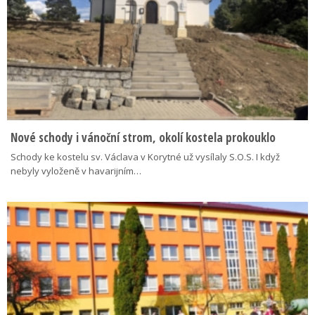
Nové schody i vánoční strom, okolí kostela prokouklo
Schody ke kostelu sv. Václava v Korytné už vysílaly S.O.S. I když
nebyly vyloženě v havarijním…