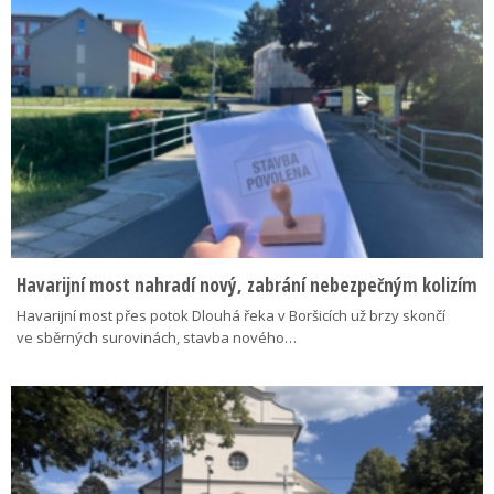
Havarijní most nahradí nový, zabrání nebezpečným kolizím
Havarijní most přes potok Dlouhá řeka v Boršicích už brzy skončí
ve sběrných surovinách, stavba nového…