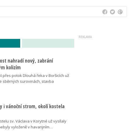
ost nahradí nový, zabrání
m kolizím
t přes potok Dlouhá řeka v Boršicích už
ve sběrných surovinách, stavba
 i vánoční strom, okolí kostela
telu sv. Václava v Korytné už vysílaly
 nebyly vyloženě v havarijním…