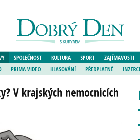
VY
SPOLEČNOST
KULTURA
SPORT
ZAJÍMAVOSTI
O
PRIMA VIDEO
HLASOVÁNÍ
PŘEDPLATNÉ
INZERC
ky? V krajských nemocnicích