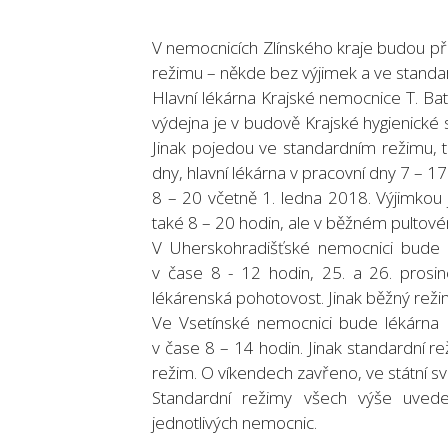
V nemocnicích Zlínského kraje budou př
režimu – někde bez výjimek a ve standa
Hlavní lékárna Krajské nemocnice T. Bati
výdejna je v budově Krajské hygienické 
Jinak pojedou ve standardním režimu,
dny, hlavní lékárna v pracovní dny 7 – 
8 – 20 včetně 1. ledna 2018. Výjimkou 
také 8 – 20 hodin, ale v běžném pultové
V Uherskohradišťské nemocnici bude 
v čase 8 - 12 hodin, 25. a 26. pros
lékárenská pohotovost. Jinak běžný reži
Ve Vsetínské nemocnici bude lékárna D
v čase 8 – 14 hodin. Jinak standardní 
režim. O víkendech zavřeno, ve státní s
Standardní režimy všech výše uvede
jednotlivých nemocnic.