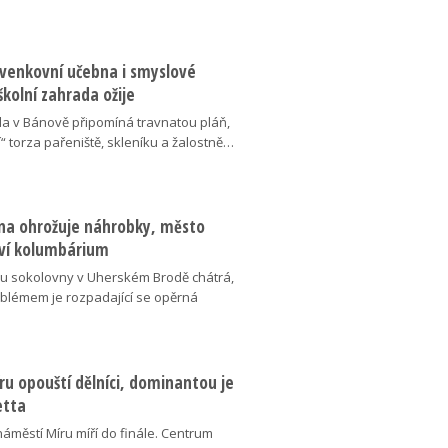
 venkovní učebna i smyslové
školní zahrada ožije
da v Bánově připomíná travnatou pláň,
“ torza pařeniště, skleníku a žalostně…
na ohrožuje náhrobky, město
ví kolumbárium
v u sokolovny v Uherském Brodě chátrá,
oblémem je rozpadající se opěrná
u opouští dělníci, dominantou je
etta
náměstí Míru míří do finále. Centrum