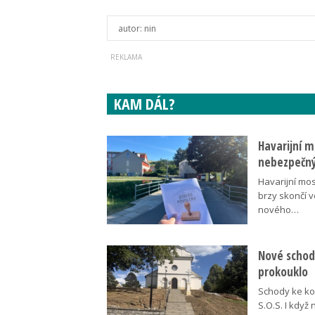
autor:
nin
KAM DÁL?
Havarijní m
nebezpečný
Havarijní mos
brzy skončí 
nového…
Nové schody
prokouklo
Schody ke kos
S.O.S. I když