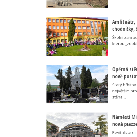
Amfiteátr,
chodníčky, 
Školní zahra
kterou „zdobí
Opěrná stě
nově posta
Starý hřbito
největším pr
stěna…
Náměstí Mír
nová piazz
Revitalizace 