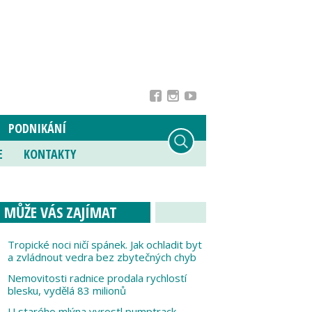
PODNIKÁNÍ
E
KONTAKTY
MŮŽE VÁS ZAJÍMAT
Tropické noci ničí spánek. Jak ochladit byt
a zvládnout vedra bez zbytečných chyb
Nemovitosti radnice prodala rychlostí
blesku, vydělá 83 milionů
U starého mlýna vyrostl pumptrack,