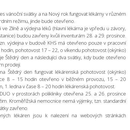
es vánoční svátky a na Nový rok fungovat lékárny v různém
rdním režimu, jinde bude otevřeno.
 ve Zlíně a výdejna léků (hlavní lékárna je vpředu u závory,
stanice) budou zavřeny kvůli inventurám 28. a 29. prosince.
 tzn. výdejna v budově KHS má otevřeno pouze v pracovní
17 hodin, pohotovost 17 – 22, o víkendu pohotovost (okýnko)
je Štědrý den a následující dva svátky, kdy bude otevřeno
m prodeji.
na Štědrý den fungovat lékárenská pohotovost (okýnko)
ince 8 – 15 hodin otevřeno v běžném provozu, 15 – 20
m, 1. ledna v čase 8 – 20 hodin lékárenská pohotovost.
UO v prostorách polikliniky otevřena 25. a 26. prosince
režim. Kroměřížská nemocnice nemá výjimky, tzn. standardní
vátky zavřeno.
ných lékáren jsou k nalezení na webových stránkách