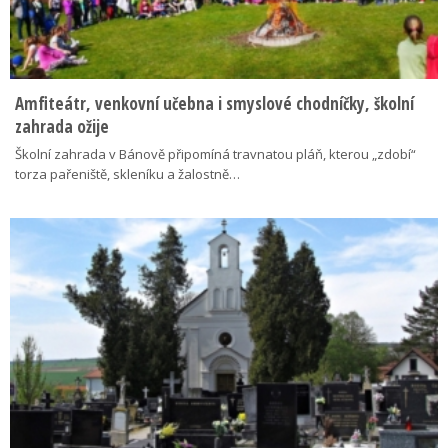
Amfiteátr, venkovní učebna i smyslové chodníčky, školní
zahrada ožije
Školní zahrada v Bánově připomíná travnatou pláň, kterou „zdobí“
torza pařeniště, skleníku a žalostně…