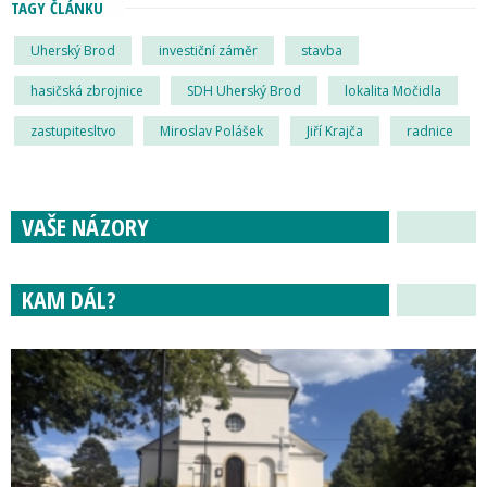
TAGY ČLÁNKU
Uherský Brod
investiční záměr
stavba
hasičská zbrojnice
SDH Uherský Brod
lokalita Močidla
zastupitesltvo
Miroslav Polášek
Jiří Krajča
radnice
VAŠE NÁZORY
KAM DÁL?