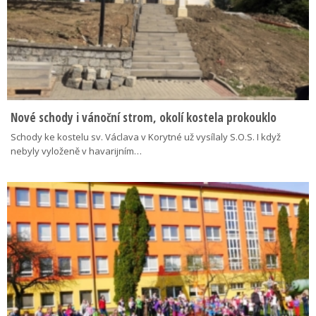
Nové schody i vánoční strom, okolí kostela prokouklo
Schody ke kostelu sv. Václava v Korytné už vysílaly S.O.S. I když
nebyly vyloženě v havarijním…