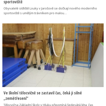
sportoviště
Obyvatelé sídliště Louky v Jarošově se dočkají nového moderního
sportoviště s umělým trávníkem pro malou…
Ve školní tělocvičně se zastavil čas, čeká ji silné
„zemětřesení“
Tělocvična Základní školy v Hluku připomíná šedesátá léta, čas