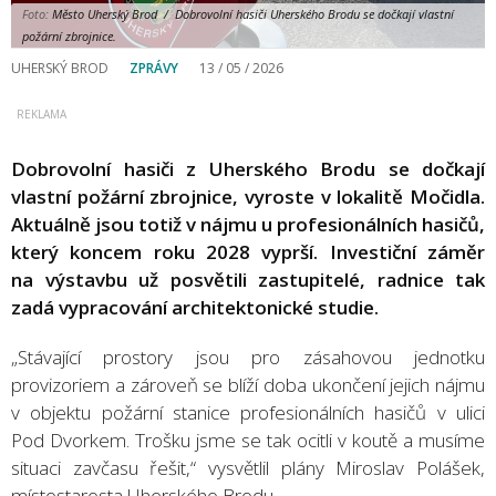
Foto:
Město Uherský Brod / Dobrovolní hasiči Uherského Brodu se dočkají vlastní
požární zbrojnice.
UHERSKÝ BROD
ZPRÁVY
13 / 05 / 2026
Dobrovolní hasiči z Uherského Brodu se dočkají
vlastní požární zbrojnice, vyroste v lokalitě Močidla.
Aktuálně jsou totiž v nájmu u profesionálních hasičů,
který koncem roku 2028 vyprší. Investiční záměr
na výstavbu už posvětili zastupitelé, radnice tak
zadá vypracování architektonické studie.
„Stávající prostory jsou pro zásahovou jednotku
provizoriem a zároveň se blíží doba ukončení jejich nájmu
v objektu požární stanice profesionálních hasičů v ulici
Pod Dvorkem. Trošku jsme se tak ocitli v koutě a musíme
situaci zavčasu řešit,“ vysvětlil plány Miroslav Polášek,
místostarosta Uherského Brodu.