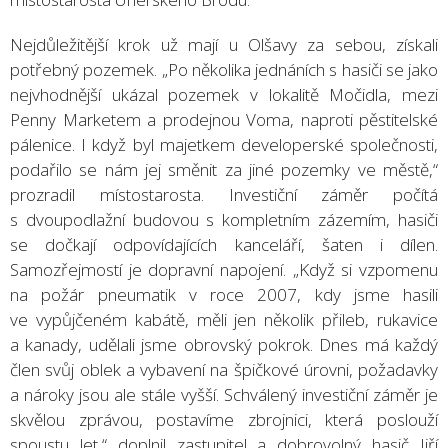
Nejdůležitější krok už mají u Olšavy za sebou, získali
potřebný pozemek. „Po několika jednáních s hasiči se jako
nejvhodnější ukázal pozemek v lokalitě Močidla, mezi
Penny Marketem a prodejnou Voma, naproti pěstitelské
pálenice. I když byl majetkem developerské společnosti,
podařilo se nám jej směnit za jiné pozemky ve městě,“
prozradil místostarosta. Investiční záměr počítá
s dvoupodlažní budovou s kompletním zázemím, hasiči
se dočkají odpovídajících kanceláří, šaten i dílen.
Samozřejmostí je dopravní napojení. „Když si vzpomenu
na požár pneumatik v roce 2007, kdy jsme hasili
ve vypůjčeném kabátě, měli jen několik přileb, rukavice
a kanady, udělali jsme obrovský pokrok. Dnes má každý
člen svůj oblek a vybavení na špičkové úrovni, požadavky
a nároky jsou ale stále vyšší. Schválený investiční záměr je
skvělou zprávou, postavíme zbrojnici, která poslouží
spoustu let,“ doplnil zastupitel a dobrovolný hasič Jiří