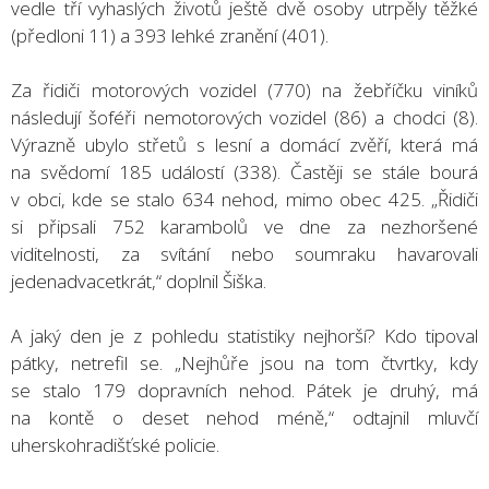
vedle tří vyhaslých životů ještě dvě osoby utrpěly těžké
(předloni 11) a 393 lehké zranění (401).
Za řidiči motorových vozidel (770) na žebříčku viníků
následují šoféři nemotorových vozidel (86) a chodci (8).
Výrazně ubylo střetů s lesní a domácí zvěří, která má
na svědomí 185 událostí (338). Častěji se stále bourá
v obci, kde se stalo 634 nehod, mimo obec 425. „Řidiči
si připsali 752 karambolů ve dne za nezhoršené
viditelnosti, za svítání nebo soumraku havarovali
jedenadvacetkrát,“ doplnil Šiška.
A jaký den je z pohledu statistiky nejhorší? Kdo tipoval
pátky, netrefil se. „Nejhůře jsou na tom čtvrtky, kdy
se stalo 179 dopravních nehod. Pátek je druhý, má
na kontě o deset nehod méně,“ odtajnil mluvčí
uherskohradišťské policie.