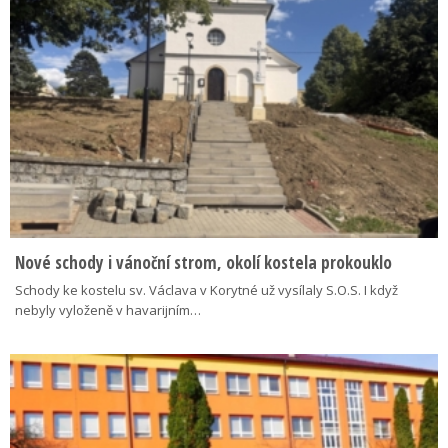
Nové schody i vánoční strom, okolí kostela prokouklo
Schody ke kostelu sv. Václava v Korytné už vysílaly S.O.S. I když
nebyly vyloženě v havarijním…