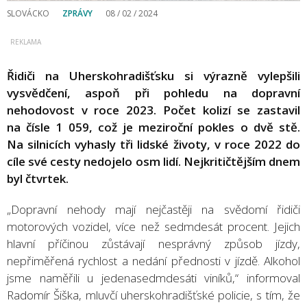
SLOVÁCKO
ZPRÁVY
08 / 02 / 2024
Řidiči na Uherskohradišťsku si výrazně vylepšili
vysvědčení, aspoň při pohledu na dopravní
nehodovost v roce 2023. Počet kolizí se zastavil
na čísle 1 059, což je meziroční pokles o dvě stě.
Na silnicích vyhasly tři lidské životy, v roce 2022 do
cíle své cesty nedojelo osm lidí. Nejkritičtějším dnem
byl čtvrtek.
„Dopravní nehody mají nejčastěji na svědomí řidiči
motorových vozidel, více než sedmdesát procent. Jejich
hlavní příčinou zůstávají nesprávný způsob jízdy,
nepřiměřená rychlost a nedání přednosti v jízdě. Alkohol
jsme naměřili u jedenasedmdesáti viníků,“ informoval
Radomír Šiška, mluvčí uherskohradišťské policie, s tím, že