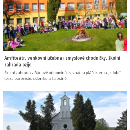
Amfiteátr, venkovní učebna i smyslové chodníčky, školní
zahrada ožije
Školní zahrada v Bánově připomíná travnatou pláň, kterou „zdobí“
torza pařeniště, skleníku a žalostně…