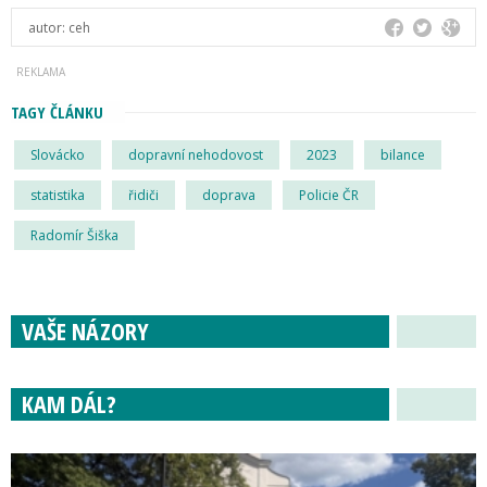
autor:
ceh
TAGY ČLÁNKU
Slovácko
dopravní nehodovost
2023
bilance
statistika
řidiči
doprava
Policie ČR
Radomír Šiška
VAŠE NÁZORY
KAM DÁL?