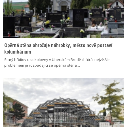
Opěrná stěna ohrožuje náhrobky, město nově postaví
kolumbárium
Starý hřbitov u sokolovny v Uherském Brodě chátrá, největším
problémem je rozpadající se opěrná stěna…