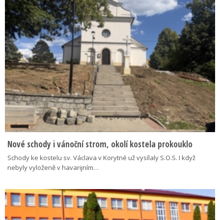
Nové schody i vánoční strom, okolí kostela prokouklo
Schody ke kostelu sv. Václava v Korytné už vysílaly S.O.S. I když
nebyly vyloženě v havarijním…