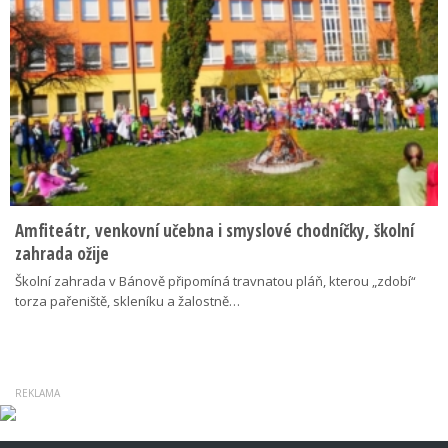
Amfiteátr, venkovní učebna i smyslové chodníčky, školní
zahrada ožije
Školní zahrada v Bánově připomíná travnatou pláň, kterou „zdobí“
torza pařeniště, skleníku a žalostně…