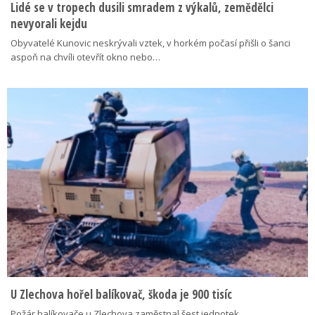
Lidé se v tropech dusili smradem z výkalů, zemědělci
nevyorali kejdu
Obyvatelé Kunovic neskrývali vztek, v horkém počasí přišli o šanci
aspoň na chvíli otevřít okno nebo…
U Zlechova hořel balíkovač, škoda je 900 tisíc
Požár balíkovače u Zlechova zaměstnal šest jednotek