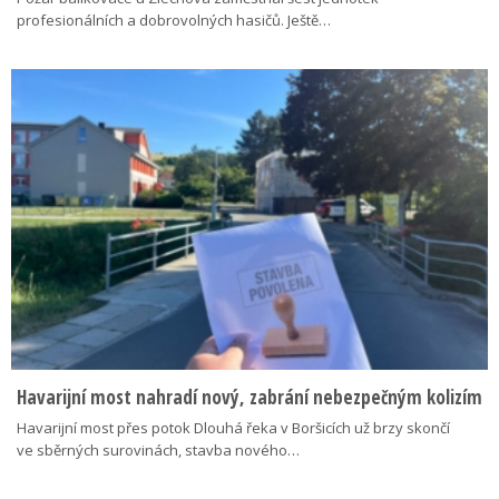
profesionálních a dobrovolných hasičů. Ještě…
Havarijní most nahradí nový, zabrání nebezpečným kolizím
Havarijní most přes potok Dlouhá řeka v Boršicích už brzy skončí
ve sběrných surovinách, stavba nového…