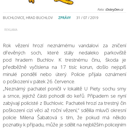
Foto:
iDobryDen.cz
BUCHLOVICE, HRAD BUCHLOV
ZPRÁVY
31 / 07 / 2019
Rok vězení hrozí neznámému vandalovi za zničení
dřevěných soch, které stály nedaleko parkoviště
pod hradem Buchlov. K trestnému činu, škoda je
předběžně vyčíslena na 17 tisíc korun, došlo nejspíš
minulé pondělí nebo úterý. Policie přijala oznámení
o poškození v pátek 26. července.
„Neznámý pachatel poničil v lokalitě U Piety sochu srny
a srnce, jejichž části pohodil do keřů. Případem se nyní
zabývají policisté z Buchlovic. Pachateli hrozí za trestný čin
poškození cizí věci až roční vězení,“ sdělila mluvčí okresní
policie Milena Šabatová s tím, že pokud má někdo
poznatky k případu, může je sdělit na nejbližším policejním