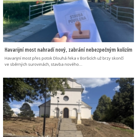
Havarijní most nahradí nový, zabrání nebezpečným kolizím
Havarijní most přes potok Dlouhá řeka v Boršicích už brzy skončí
ve sběrných surovinách, stavba nového…