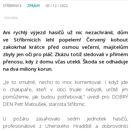
STŘÍBRNICE
ZPRÁVY
05 / 12 / 2022
Ani rychlý výjezd hasičů už nic nezachránil, dům
ve Stříbrnicích lehl popelem! Červený kohout
zakokrhal krátce před osmou večerní, majitelům
zbyly jen oči pro pláč. Zkázu totiž sledovali v přímém
přenosu, kdy z domu včas utekli. Škoda se odhaduje
na dva miliony korun.
„Je to smutné, nechci to moc komentovat. I když jde
o chalupáře, kteří v obci trvale nebydlí, určitě jim
pomůžeme, jak budou potřebovat,“ uvedl pro DOBRÝ
DEN Petr Matoušek, starosta Stříbrnic.
U požáru zasahovalo sedm jednotek hasičů,
profesionálové z Uherského Hradiště a dobrovolníci