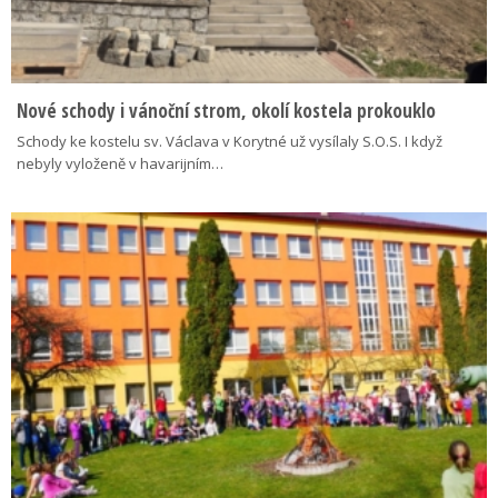
Nové schody i vánoční strom, okolí kostela prokouklo
Schody ke kostelu sv. Václava v Korytné už vysílaly S.O.S. I když
nebyly vyloženě v havarijním…