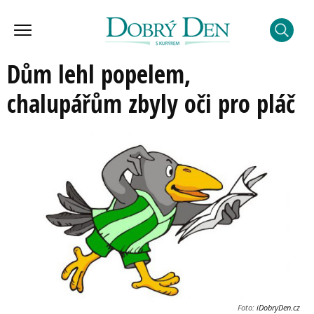
Dům lehl popelem,
chalupářům zbyly oči pro pláč
Foto:
iDobryDen.cz