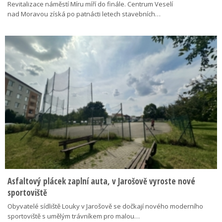
Revitalizace náměstí Míru míří do finále. Centrum Veselí
nad Moravou získá po patnácti letech stavebních…
Asfaltový plácek zaplní auta, v Jarošově vyroste nové
sportoviště
Obyvatelé sídliště Louky v Jarošově se dočkají nového moderního
sportoviště s umělým trávníkem pro malou…