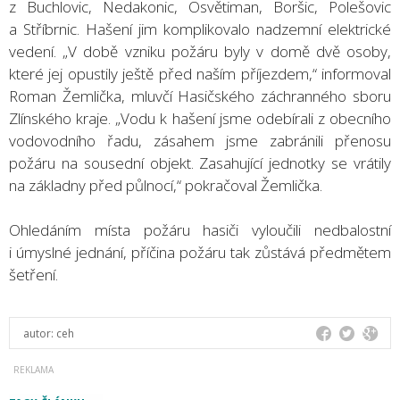
z Buchlovic, Nedakonic, Osvětiman, Boršic, Polešovic
a Stříbrnic. Hašení jim komplikovalo nadzemní elektrické
vedení. „V době vzniku požáru byly v domě dvě osoby,
které jej opustily ještě před naším příjezdem,“ informoval
Roman Žemlička, mluvčí Hasičského záchranného sboru
Zlínského kraje. „Vodu k hašení jsme odebírali z obecního
vodovodního řadu, zásahem jsme zabránili přenosu
požáru na sousední objekt. Zasahující jednotky se vrátily
na základny před půlnocí,“ pokračoval Žemlička.
Ohledáním místa požáru hasiči vyloučili nedbalostní
i úmyslné jednání, příčina požáru tak zůstává předmětem
šetření.
autor:
ceh