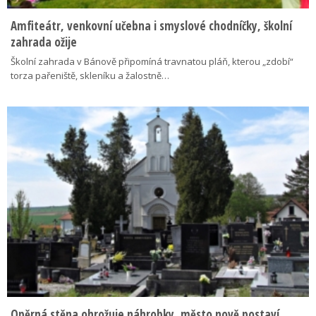
Amfiteátr, venkovní učebna i smyslové chodníčky, školní
zahrada ožije
Školní zahrada v Bánově připomíná travnatou pláň, kterou „zdobí“
torza pařeniště, skleníku a žalostně…
Opěrná stěna ohrožuje náhrobky, město nově postaví