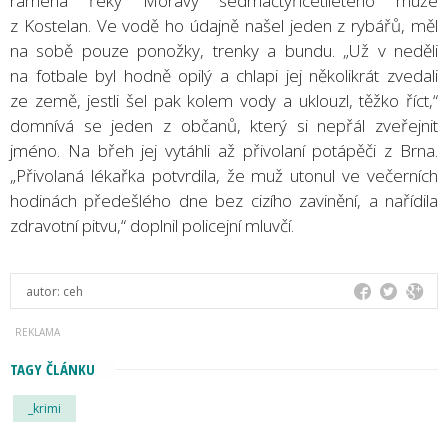
ramena řeky Moravy sedmačtyřicetiletého muže
z Kostelan. Ve vodě ho údajně našel jeden z rybářů, měl
na sobě pouze ponožky, trenky a bundu. „Už v neděli
na fotbale byl hodně opilý a chlapi jej několikrát zvedali
ze země, jestli šel pak kolem vody a uklouzl, těžko říct,“
domnívá se jeden z občanů, který si nepřál zveřejnit
jméno. Na břeh jej vytáhli až přivolaní potápěči z Brna.
„Přivolaná lékařka potvrdila, že muž utonul ve večerních
hodinách předešlého dne bez cizího zavinění, a nařídila
zdravotní pitvu,“ doplnil policejní mluvčí.
autor:
ceh
TAGY ČLÁNKU
_krimi