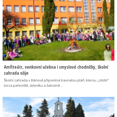
Amfiteátr, venkovní učebna i smyslové chodníčky, školní
zahrada ožije
Školní zahrada v Bánově připomíná travnatou pláň, kterou „zdobí“
torza pařeniště, skleníku a žalostně…