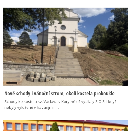
Nové schody i vánoční strom, okolí kostela prokouklo
Schody ke kostelu sv. Václava v Korytné už vysílaly S.O.S. I když
nebyly vyloženě v havarijním…