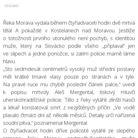
Řeka Morava vydala během čtyřiadvaceti hodin dvě mrtvá
těla! A pokaždé v Kostelanech nad Moravou. Jestliže
o totožnosti prvního utonulého není pochyb, s identitou
muže, který na Slovácko podle všeho „připlaval“ jen
ve slipech a jedné ponožce, si zatím policie marně láme
hlavu.
„Sto sedmdesát centimetrů vysoký muž střední postavy
měl krátké tmavé vlasy pouze po stranách a v týle.
Na pravé ruce mu chyběl poslední článek palce,“ uvedl
k popisu mrtvoly Aleš Mergental, tiskový mluvčí
uherskohradišťské policie. Tělo z řeky vytáhli zlínští hasiči
a lékař konstatoval smrt z nezjištěných příčin. „Ve vodě
plavalo čtrnáct dní až několik měsíců. Detaily určí nařízená
soudní pitva,“ poznamenal Mergental.
O čtyřiadvacet hodin dříve policisté vytáhli ze slepého