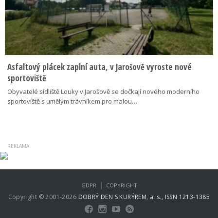
Asfaltový plácek zaplní auta, v Jarošově vyroste nové
sportoviště
Obyvatelé sídliště Louky v Jarošově se dočkají nového moderního
sportoviště s umělým trávníkem pro malou…
|
GDPR
COPYRIGHT
Copyright © 2001-2026
DOBRÝ DEN S KURÝREM, a. s., ISSN 1213-1385