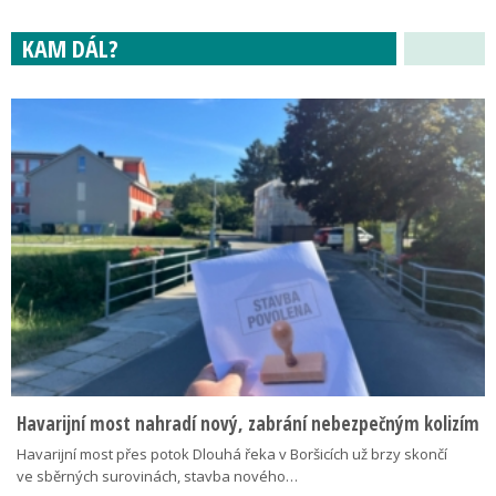
KAM DÁL?
Havarijní most nahradí nový, zabrání nebezpečným kolizím
Havarijní most přes potok Dlouhá řeka v Boršicích už brzy skončí
ve sběrných surovinách, stavba nového…