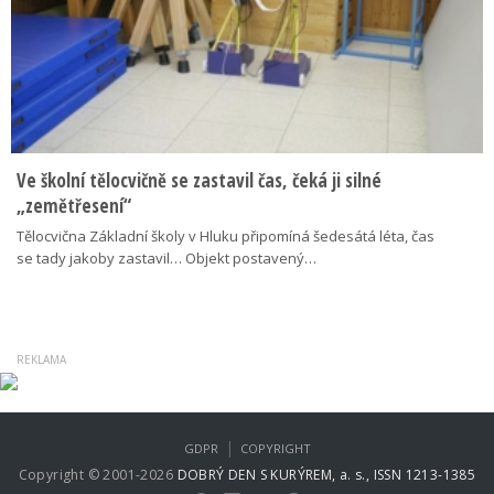
Ve školní tělocvičně se zastavil čas, čeká ji silné
„zemětřesení“
Tělocvična Základní školy v Hluku připomíná šedesátá léta, čas
se tady jakoby zastavil… Objekt postavený…
|
GDPR
COPYRIGHT
Copyright © 2001-2026
DOBRÝ DEN S KURÝREM, a. s., ISSN 1213-1385