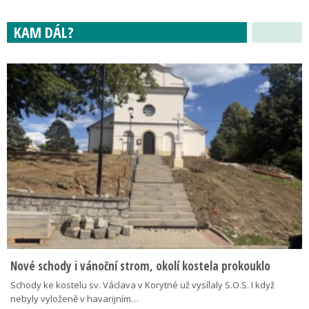
KAM DÁL?
Nové schody i vánoční strom, okolí kostela prokouklo
Schody ke kostelu sv. Václava v Korytné už vysílaly S.O.S. I když
nebyly vyloženě v havarijním…