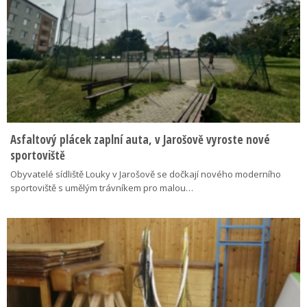
Asfaltový plácek zaplní auta, v Jarošově vyroste nové
sportoviště
Obyvatelé sídliště Louky v Jarošově se dočkají nového moderního
sportoviště s umělým trávníkem pro malou…