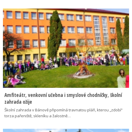
Amfiteátr, venkovní učebna i smyslové chodníčky, školní
zahrada ožije
Školní zahrada v Bánově připomíná travnatou pláň, kterou „zdobí“
torza pařeniště, skleníku a žalostně…