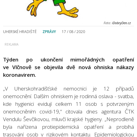
Foto:
iDobryDen.cz
UHERSKÉ HRADIŠTĚ
ZPRÁVY
17 / 08 / 2020
Týden po ukončení mimořádných opatření
ve Vlčnově se objevila dvě nová ohniska nákazy
koronavirem.
„V Uherskohradišťské nemocnici je 12 případů
onemocnění. Dalším ohniskem je rodinná oslava - svatba,
kde hygienici evidují celkem 11 osob s potvrzeným
onemocněním covid-19,“ citovala dnes agentura ČTK
Vendulu Ševčíkovou, mluvčí krajské hygieny. „Neprodleně
byla nařízena protiepidemická opatření a probíhá
trasování osob v rizikovém kontaktu. Epidemiologickou