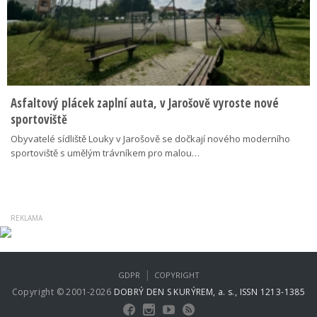
Asfaltový plácek zaplní auta, v Jarošově vyroste nové
sportoviště
Obyvatelé sídliště Louky v Jarošově se dočkají nového moderního
sportoviště s umělým trávníkem pro malou…
|
GDPR
COPYRIGHT
Copyright © 2001-2026
DOBRÝ DEN S KURÝREM, a. s., ISSN 1213-1385