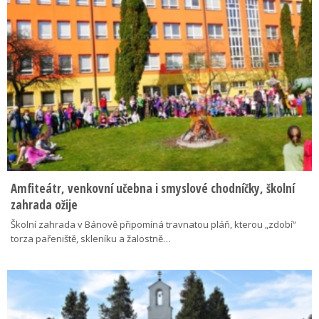
Amfiteátr, venkovní učebna i smyslové chodníčky, školní
zahrada ožije
Školní zahrada v Bánově připomíná travnatou pláň, kterou „zdobí“
torza pařeniště, skleníku a žalostně…