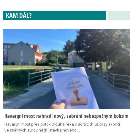
KAM DÁL?
Havarijní most nahradí nový, zabrání nebezpečným kolizím
Havarijní most přes potok Dlouhá řeka v Boršicích už brzy skončí
ve sběrných surovinách, stavba nového…