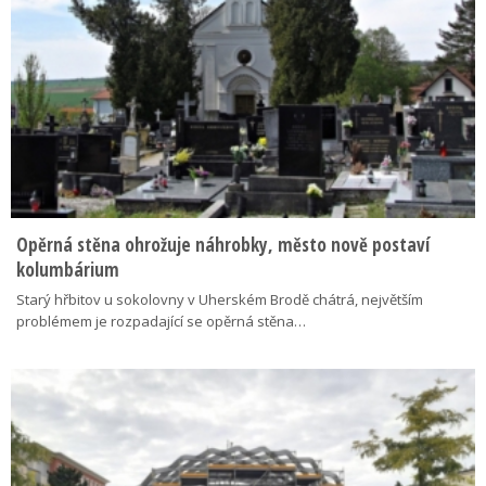
Opěrná stěna ohrožuje náhrobky, město nově postaví
kolumbárium
Starý hřbitov u sokolovny v Uherském Brodě chátrá, největším
problémem je rozpadající se opěrná stěna…