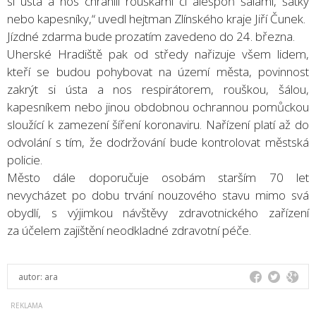
si ústa a nos chránili rouškami či alespoň šálami, šátky
nebo kapesníky,“ uvedl hejtman Zlínského kraje Jiří Čunek.
Jízdné zdarma bude prozatím zavedeno do 24. března.
Uherské Hradiště pak od středy nařizuje všem lidem,
kteří se budou pohybovat na území města, povinnost
zakrýt si ústa a nos respirátorem, rouškou, šálou,
kapesníkem nebo jinou obdobnou ochrannou pomůckou
sloužící k zamezení šíření koronaviru. Nařízení platí až do
odvolání s tím, že dodržování bude kontrolovat městská
policie.
Město dále doporučuje osobám starším 70 let
nevycházet po dobu trvání nouzového stavu mimo svá
obydlí, s výjimkou návštěvy zdravotnického zařízení
za účelem zajištění neodkladné zdravotní péče.
autor:
ara