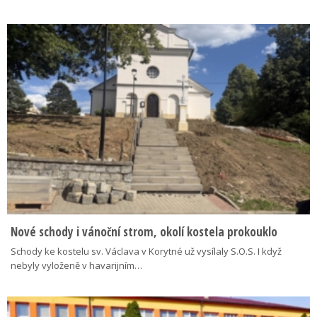
Nové schody i vánoční strom, okolí kostela prokouklo
Schody ke kostelu sv. Václava v Korytné už vysílaly S.O.S. I když
nebyly vyloženě v havarijním…