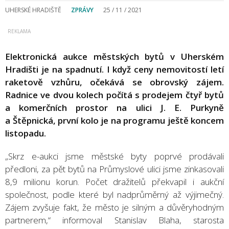
UHERSKÉ HRADIŠTĚ
ZPRÁVY
25 / 11 / 2021
Elektronická aukce městských bytů v Uherském
Hradišti je na spadnutí. I když ceny nemovitostí letí
raketově vzhůru, očekává se obrovský zájem.
Radnice ve dvou kolech počítá s prodejem čtyř bytů
a komerčních prostor na ulici J. E. Purkyně
a Štěpnická, první kolo je na programu ještě koncem
listopadu.
„Skrz e-aukci jsme městské byty poprvé prodávali
předloni, za pět bytů na Průmyslové ulici jsme zinkasovali
8,9 milionu korun. Počet dražitelů překvapil i aukční
společnost, podle které byl nadprůměrný až výjimečný.
Zájem zvyšuje fakt, že město je silným a důvěryhodným
partnerem,“ informoval Stanislav Blaha, starosta