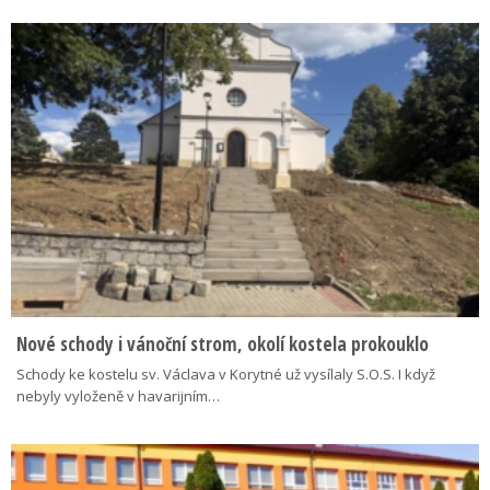
Nové schody i vánoční strom, okolí kostela prokouklo
Schody ke kostelu sv. Václava v Korytné už vysílaly S.O.S. I když
nebyly vyloženě v havarijním…