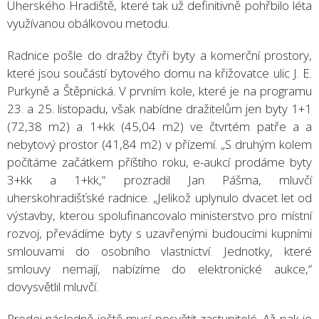
Uherského Hradiště, které tak už definitivně pohřbilo léta
využívanou obálkovou metodu.
Radnice pošle do dražby čtyři byty a komerční prostory,
které jsou součástí bytového domu na křižovatce ulic J. E.
Purkyně a Štěpnická. V prvním kole, které je na programu
23. a 25. listopadu, však nabídne dražitelům jen byty 1+1
(72,38 m2) a 1+kk (45,04 m2) ve čtvrtém patře a a
nebytový prostor (41,84 m2) v přízemí. „S druhým kolem
počítáme začátkem příštího roku, e-aukcí prodáme byty
3+kk a 1+kk,“ prozradil Jan Pášma, mluvčí
uherskohradišťské radnice. „Jelikož uplynulo dvacet let od
výstavby, kterou spolufinancovalo ministerstvo pro místní
rozvoj, převádíme byty s uzavřenými budoucími kupními
smlouvami do osobního vlastnictví. Jednotky, které
smlouvy nemají, nabízíme do elektronické aukce,“
dovysvětlil mluvčí.
Prodej následně ještě musí posvětit zastupitelé. Až pak je