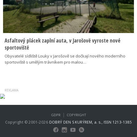
Asfaltový plácek zaplní auta, v Jarošově vyroste nové
sportoviště
Obyvatelé sídliště Louky v Jarošově se dočkají nového moderního
sportoviště s umělým trávníkem pro malou…
|
GDPR
COPYRIGHT
Copyright © 2001-2026
DOBRÝ DEN S KURÝREM, a. s., ISSN 1213-1385