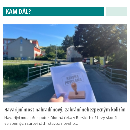
KAM DÁL?
Havarijní most nahradí nový, zabrání nebezpečným kolizím
Havarijní most přes potok Dlouhá řeka v Boršicích už brzy skončí
ve sběrných surovinách, stavba nového…