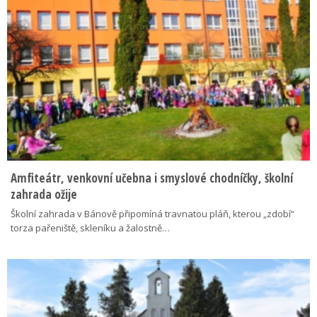
Amfiteátr, venkovní učebna i smyslové chodníčky, školní
zahrada ožije
Školní zahrada v Bánově připomíná travnatou pláň, kterou „zdobí“
torza pařeniště, skleníku a žalostně…