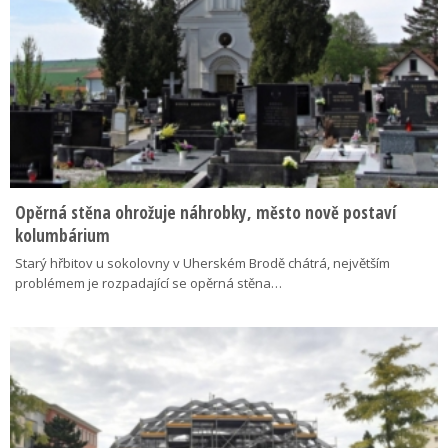
Opěrná stěna ohrožuje náhrobky, město nově postaví
kolumbárium
Starý hřbitov u sokolovny v Uherském Brodě chátrá, největším
problémem je rozpadající se opěrná stěna…