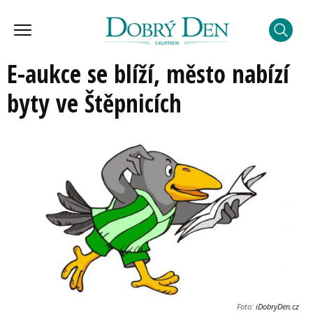
E-aukce se blíží, město nabízí
byty ve Štěpnicích
Foto:
iDobryDen.cz