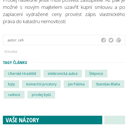
možné s novým majitelem uzavřít kupní smlouvu a po
zaplacení vydražené ceny provést zápis vlastnického
práva do katastru nemovitostí.
autor:
ceh
TAGY ČLÁNKU
Uherské Hradiště
elektronická aukce
Štěpnice
byty
komerční prostory
Jan Pášma
Stanislav Blaha
radnice
prodej bytů
VAŠE NÁZORY