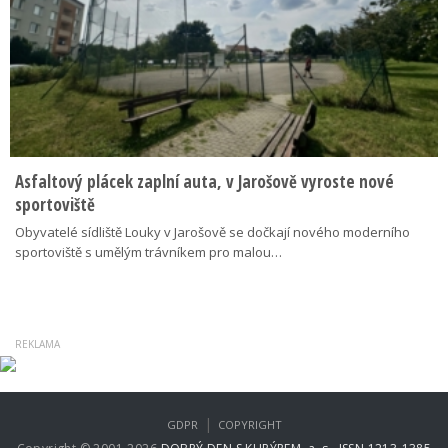
Asfaltový plácek zaplní auta, v Jarošově vyroste nové
sportoviště
Obyvatelé sídliště Louky v Jarošově se dočkají nového moderního
sportoviště s umělým trávníkem pro malou…
|
GDPR
COPYRIGHT