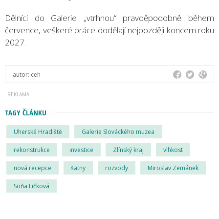
Dělníci do Galerie „vtrhnou“ pravděpodobně během
července, veškeré práce dodělají nejpozději koncem roku
2027.
autor:
ceh
TAGY ČLÁNKU
Uherské Hradiště
Galerie Slováckého muzea
rekonstrukce
investice
Zlínský kraj
vlhkost
nová recepce
šatny
rozvody
Miroslav Zemánek
Soňa Ličková