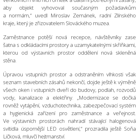
aby objekt vyhovoval současným požadavkům
a normám,“ uvedl Miroslav Zemánek, radní Zlínského
kraje, který je zřizovatelem Slováckého muzea.
Zaměstnance potěší nová recepce, návštěvníky zase
šatna s odkládacími prostory a uzamykatelnými skříňkami,
kterou od výstavních prostor oddělení nová skleněná
stěna.
Úpravou vstupních prostor a odstraněním vlhkosti však
seznam stavebních zásahů nekončí, dojde ještě k výměně
všech oken i vstupních dveří do budovy, podlah, rozvodů
vody, kanalizace a elektřiny. „Modernizace se dočká
rovněž vytápění, vzduchotechnika, zabezpečovací systém
a hygienická zařízení pro zaměstnance a veřejnost.
Ve výstavních prostorách nahradí stávající halogenová
svítidla úspornější LED osvětlení,“ prozradila ještě Soňa
Ličková, mluvčí hejtmanství.