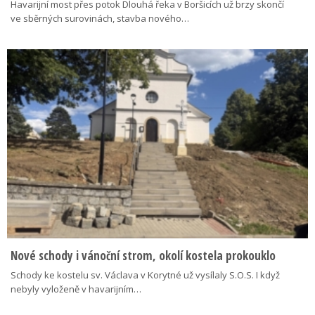
Havarijní most přes potok Dlouhá řeka v Boršicích už brzy skončí
ve sběrných surovinách, stavba nového…
Nové schody i vánoční strom, okolí kostela prokouklo
Schody ke kostelu sv. Václava v Korytné už vysílaly S.O.S. I když
nebyly vyloženě v havarijním…