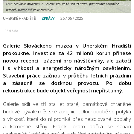
Foto:
Slovácké muzeum / Galerie sídlí ve tři sta let staré, památkově chráněné
budově, bývalé městské zbrojnici.
UHERSKÉ HRADIŠTĚ
ZPRÁVY
26 / 06 / 2025
Galerie Slováckého muzea v Uherském Hradišti
prokoukne. Investice za 42 milionů korun přinese
novou recepci i zázemí pro návštěvníky, ale zatočí
i s vlhkostí a energeticky náročným osvětlením.
Stavební práce začnou v průběhu letních prázdnin
a zásadně se dotknou provozu. Po dobu
rekonstrukce bude objekt veřejnosti nepřístupný.
Galerie sídlí ve tři sta let staré, památkově chráněné
budově, bývalé městské zbrojnici. „Dlouhodobě se potýká
s vlhkostí, která do ní proniká přes neizolované podlahy
a kamenné stěny. Projekt proto počítá se sanací
venkovních i vnitřních omítek a dalšími potřebnými zásahy,