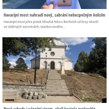
Havarijní most nahradí nový, zabrání nebezpečným kolizím
Havarijní most přes potok Dlouhá řeka v Boršicích už brzy skončí
ve sběrných surovinách, stavba nového…
Nové schody i vánoční strom, okolí kostela prokouklo