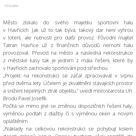
Město získalo do svého majetku sportovní halu
v Havřicích. Jak už to tak bývá, takový dar není výhrou
v loterii, ale nutností pro další provoz. Původní majitel
Tatran Havřice už z finančních důvodů nemohl halu
provozovat. Převod na město a následná rekonstrukce
z městské kasy tak je jedním z mála řešení, které by
v Havřicích zachovalo sportování pod střechou.
„Projekt na rekonstrukci se začal zpracovávat v srpnu
před dvěma lety. Účelem je zkvalitnění stávajících prostor
a snížení tepelných ztrát objektu,“ uvedl místostarosta Uh.
Brodu Pavel Josefík.
Počítá se mimo jiné se změnou dispozičních řešení haly,
výměnou podlah z dlažby či s výměnou oken a novým
opláštěním.
„Náklady na celkovou rekonstrukci se pohybují kolem