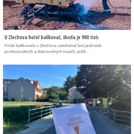
U Zlechova hořel balíkovač, škoda je 900 tisíc
Požár balíkovače u Zlechova zaměstnal šest jednotek
profesionálních a dobrovolných hasičů. Ještě…