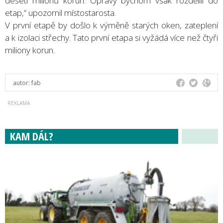
deseti milionů korun. Opravy bychom však rozdělili do
etap,“ upozornil místostarosta.
V první etapě by došlo k výměně starých oken, zateplení
a k izolaci střechy. Tato první etapa si vyžádá více než čtyři
miliony korun.
autor:
fab
KAM DÁL?