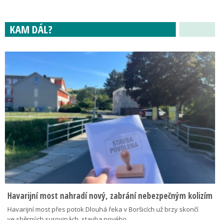
KAM DÁL?
Havarijní most nahradí nový, zabrání nebezpečným kolizím
Havarijní most přes potok Dlouhá řeka v Boršicích už brzy skončí
ve sběrných surovinách, stavba nového…