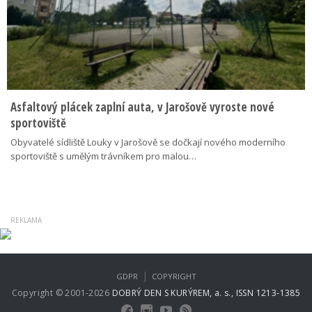
Asfaltový plácek zaplní auta, v Jarošově vyroste nové
sportoviště
Obyvatelé sídliště Louky v Jarošově se dočkají nového moderního
sportoviště s umělým trávníkem pro malou…
|
GDPR
COPYRIGHT
Copyright © 2001-2026
DOBRÝ DEN S KURÝREM, a. s., ISSN 1213-1385