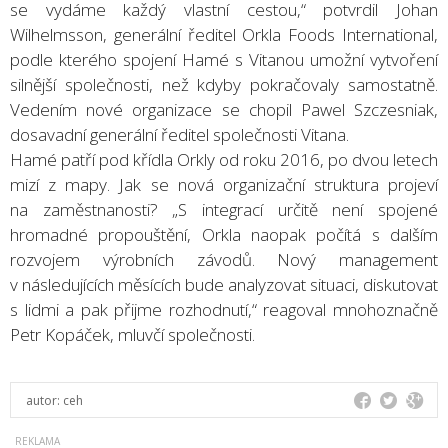
se vydáme každý vlastní cestou,“ potvrdil Johan
Wilhelmsson, generální ředitel Orkla Foods International,
podle kterého spojení Hamé s Vitanou umožní vytvoření
silnější společnosti, než kdyby pokračovaly samostatně.
Vedením nové organizace se chopil Pawel Szczesniak,
dosavadní generální ředitel společnosti Vitana.
Hamé patří pod křídla Orkly od roku 2016, po dvou letech
mizí z mapy. Jak se nová organizační struktura projeví
na zaměstnanosti? „S integrací určitě není spojené
hromadné propouštění, Orkla naopak počítá s dalším
rozvojem výrobních závodů. Nový management
v následujících měsících bude analyzovat situaci, diskutovat
s lidmi a pak přijme rozhodnutí,“ reagoval mnohoznačně
Petr Kopáček, mluvčí společnosti.
autor:
ceh