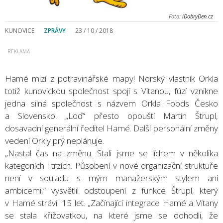
Foto:
iDobryDen.cz
KUNOVICE
ZPRÁVY
23 / 10 / 2018
Hamé mizí z potravinářské mapy! Norský vlastník Orkla
totiž kunovickou společnost spojí s Vitanou, fúzí vznikne
jedna silná společnost s názvem Orkla Foods Česko
a Slovensko. „Loď“ přesto opouští Martin Štrupl,
dosavadní generální ředitel Hamé. Další personální změny
vedení Orkly prý neplánuje.
„Nastal čas na změnu. Stali jsme se lídrem v několika
kategoriích i trzích. Působení v nové organizační struktuře
není v souladu s mým manažerským stylem ani
ambicemi,“ vysvětlil odstoupení z funkce Štrupl, který
v Hamé strávil 15 let. „Začínající integrace Hamé a Vitany
se stala křižovatkou, na které jsme se dohodli, že