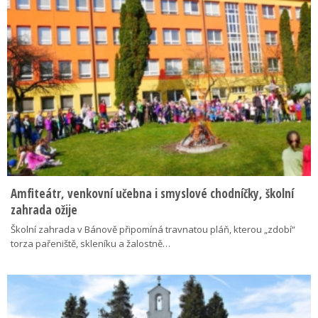
Amfiteátr, venkovní učebna i smyslové chodníčky, školní
zahrada ožije
Školní zahrada v Bánově připomíná travnatou pláň, kterou „zdobí“
torza pařeniště, skleníku a žalostně…