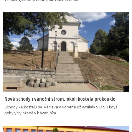
Nové schody i vánoční strom, okolí kostela prokouklo
Schody ke kostelu sv. Václava v Korytné už vysílaly S.O.S. I když
nebyly vyloženě v havarijním…