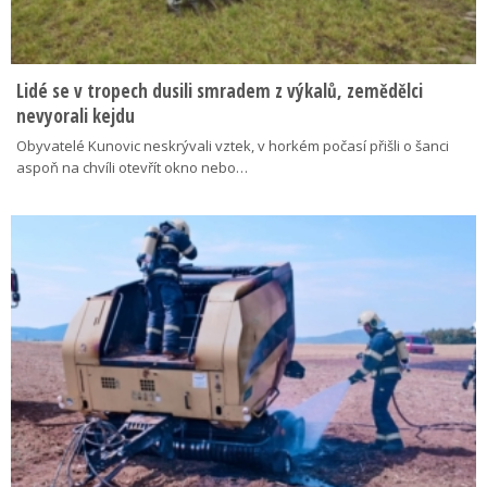
Lidé se v tropech dusili smradem z výkalů, zemědělci
nevyorali kejdu
Obyvatelé Kunovic neskrývali vztek, v horkém počasí přišli o šanci
aspoň na chvíli otevřít okno nebo…