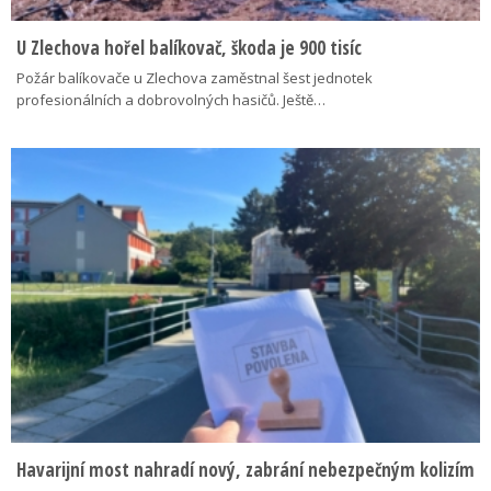
U Zlechova hořel balíkovač, škoda je 900 tisíc
Požár balíkovače u Zlechova zaměstnal šest jednotek
profesionálních a dobrovolných hasičů. Ještě…
Havarijní most nahradí nový, zabrání nebezpečným kolizím