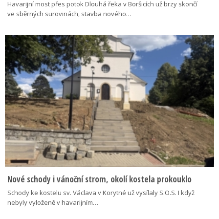
Havarijní most přes potok Dlouhá řeka v Boršicích už brzy skončí
ve sběrných surovinách, stavba nového…
Nové schody i vánoční strom, okolí kostela prokouklo
Schody ke kostelu sv. Václava v Korytné už vysílaly S.O.S. I když
nebyly vyloženě v havarijním…