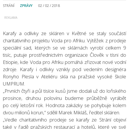
STRÁNÍ
ZPRÁVY
02 / 02 / 2018
Karafy a odlivky ze skláren v Květné se staly součástí
charitativního projektu Voda pro Afriku. Výtěžek z prodeje
speciální sad, kterých se ve sklárnách vyrobí celkem 9
tisíc, putuje prostřednictvím organizace Člověk v tísni do
Etiopie, kde Voda pro Afriku pomáhá zřizovat nové vodní
zdroje. Karafy i odlivky vznikly pod vedením designéra
Ronyho Plesla v Ateliéru skla na pražské vysoké škole
UMPRUM.
„Prvních čtyři a půl tisíce kusů jsme dodali už do loňského
prosince, druhou polovinu budeme průběžně vyrábět
po celý letošní rok. Hodnota zakázky se pohybuje kolem
dvou milionů korun,“ sdělil Marek Mikláš, ředitel skláren.
„Vedle charitativního prodeje se karafy ze Strání objeví
také v řadě pražských restaurací a hotelů, které ve své