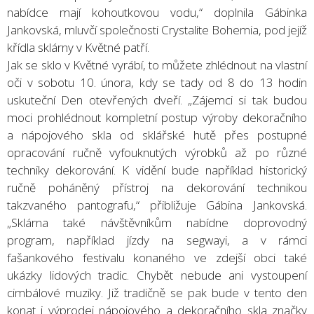
nabídce mají kohoutkovou vodu,“ doplnila Gábinka
Jankovská, mluvčí společnosti Crystalite Bohemia, pod jejíž
křídla sklárny v Květné patří.
Jak se sklo v Květné vyrábí, to můžete zhlédnout na vlastní
oči v sobotu 10. února, kdy se tady od 8 do 13 hodin
uskuteční Den otevřených dveří. „Zájemci si tak budou
moci prohlédnout kompletní postup výroby dekoračního
a nápojového skla od sklářské hutě přes postupné
opracování ručně vyfouknutých výrobků až po různé
techniky dekorování. K vidění bude například historický
ručně poháněný přístroj na dekorování technikou
takzvaného pantografu,“ přibližuje Gábina Jankovská.
„Sklárna také návštěvníkům nabídne doprovodný
program, například jízdy na segwayi, a v rámci
fašankového festivalu konaného ve zdejší obci také
ukázky lidových tradic. Chybět nebude ani vystoupení
cimbálové muziky. Již tradičně se pak bude v tento den
konat i výprodej nápojového a dekoračního skla značky