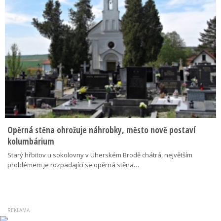
Opěrná stěna ohrožuje náhrobky, město nově postaví
kolumbárium
Starý hřbitov u sokolovny v Uherském Brodě chátrá, největším
problémem je rozpadající se opěrná stěna…