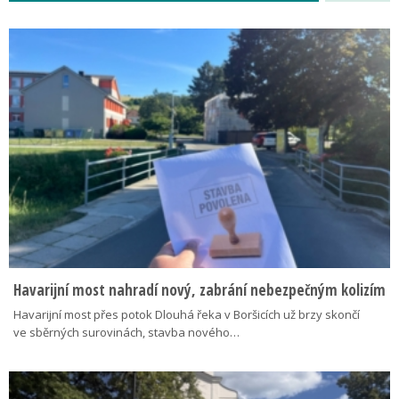
Havarijní most nahradí nový, zabrání nebezpečným kolizím
Havarijní most přes potok Dlouhá řeka v Boršicích už brzy skončí
ve sběrných surovinách, stavba nového…