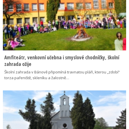
Amfiteátr, venkovní učebna i smyslové chodníčky, školní
zahrada ožije
Školní zahrada v Bánově připomíná travnatou pláň, kterou „zdobí“
torza pařeniště, skleníku a žalostně…