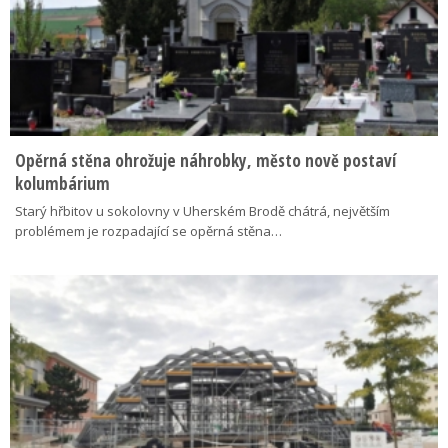
Opěrná stěna ohrožuje náhrobky, město nově postaví
kolumbárium
Starý hřbitov u sokolovny v Uherském Brodě chátrá, největším
problémem je rozpadající se opěrná stěna…