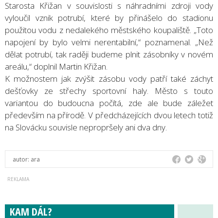
Starosta Křižan v souvislosti s náhradními zdroji vody
vyloučil vznik potrubí, které by přinášelo do stadionu
použitou vodu z nedalekého městského koupaliště. „Toto
napojení by bylo velmi nerentabilní,“ poznamenal. „Než
dělat potrubí, tak raději budeme plnit zásobníky v novém
areálu,“ doplnil Martin Křižan.
K možnostem jak zvýšit zásobu vody patří také záchyt
dešťovky ze střechy sportovní haly. Město s touto
variantou do budoucna počítá, zde ale bude záležet
především na přírodě. V předcházejících dvou letech totiž
na Slovácku souvisle nepropršely ani dva dny.
autor:
ara
KAM DÁL?