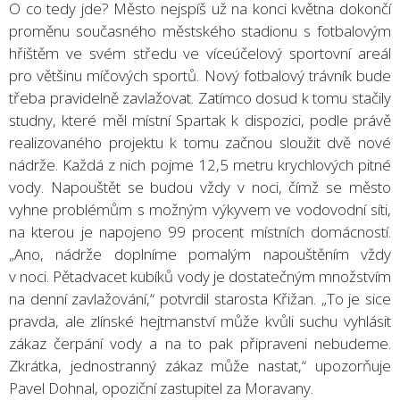
O co tedy jde? Město nejspíš už na konci května dokončí
proměnu současného městského stadionu s fotbalovým
hřištěm ve svém středu ve víceúčelový sportovní areál
pro většinu míčových sportů. Nový fotbalový trávník bude
třeba pravidelně zavlažovat. Zatímco dosud k tomu stačily
studny, které měl místní Spartak k dispozici, podle právě
realizovaného projektu k tomu začnou sloužit dvě nové
nádrže. Každá z nich pojme 12,5 metru krychlových pitné
vody. Napouštět se budou vždy v noci, čímž se město
vyhne problémům s možným výkyvem ve vodovodní síti,
na kterou je napojeno 99 procent místních domácností.
„Ano, nádrže doplníme pomalým napouštěním vždy
v noci. Pětadvacet kubíků vody je dostatečným množstvím
na denní zavlažování,“ potvrdil starosta Křižan. „To je sice
pravda, ale zlínské hejtmanství může kvůli suchu vyhlásit
zákaz čerpání vody a na to pak připraveni nebudeme.
Zkrátka, jednostranný zákaz může nastat,“ upozorňuje
Pavel Dohnal, opoziční zastupitel za Moravany.