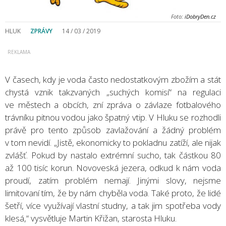
Foto:
iDobryDen.cz
HLUK
ZPRÁVY
14 / 03 / 2019
V časech, kdy je voda často nedostatkovým zbožím a stát
chystá vznik takzvaných „suchých komisí“ na regulaci
ve městech a obcích, zní zpráva o závlaze fotbalového
trávníku pitnou vodou jako špatný vtip. V Hluku se rozhodli
právě pro tento způsob zavlažování a žádný problém
v tom nevidí. „Jistě, ekonomicky to pokladnu zatíží, ale nijak
zvlášť. Pokud by nastalo extrémní sucho, tak částkou 80
až 100 tisíc korun. Novoveská jezera, odkud k nám voda
proudí, zatím problém nemají. Jinými slovy, nejsme
limitovaní tím, že by nám chyběla voda. Také proto, že lidé
šetří, více využívají vlastní studny, a tak jim spotřeba vody
klesá,“ vysvětluje Martin Křižan, starosta Hluku.