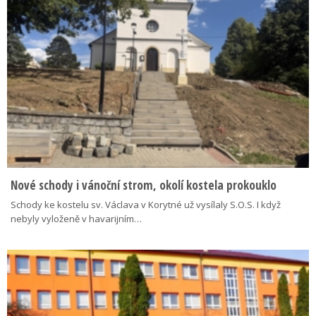
Nové schody i vánoční strom, okolí kostela prokouklo
Schody ke kostelu sv. Václava v Korytné už vysílaly S.O.S. I když
nebyly vyloženě v havarijním…