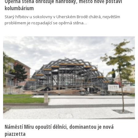
Opěrná stěna ohrožuje náhrobky, město nově postaví
kolumbárium
Starý hřbitov u sokolovny v Uherském Brodě chátrá, největším
problémem je rozpadající se opěrná stěna…
Náměstí Míru opouští dělníci, dominantou je nová
piazzetta