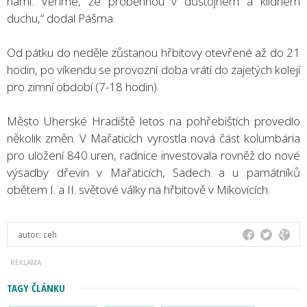
námi. Věříme, že proběhnou v důstojném a klidném
duchu,“ dodal Pášma.
Od pátku do neděle zůstanou hřbitovy otevřené až do 21
hodin, po víkendu se provozní doba vrátí do zajetých kolejí
pro zimní období (7-18 hodin).
Město Uherské Hradiště letos na pohřebištích provedlo
několik změn. V Mařaticích vyrostla nová část kolumbária
pro uložení 840 uren, radnice investovala rovněž do nové
výsadby dřevin v Mařaticích, Sadech a u památníků
obětem I. a II. světové války na hřbitově v Míkovicích.
autor:
ceh
TAGY ČLÁNKU