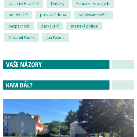
Uherské Hradiště
Dušičky
Památka zesnulých
pohřebiště
provozní doba
zapalování svíček
bezpečnost
parkování
městská policie
Vlastimil Pauřík
Jan Pášma
VAŠE NÁZORY
KAM DÁL?