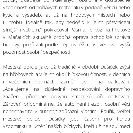
vzdálenosti od hořlavých materiálů v podobě věnců nebo
kytic a výsadeb, ať už na hrobových místech nebo
u hrobů. Ideálně tak, aby nedošlo k jejich převrácení
silnějším větrem,“ pokračoval Pášma. Jelikož na hřbitově
v Mařaticích aktuálně probíhá oprava schodiště správní
budovy, pozůstalí podle něj rovněž musí věnovat vyšší
pozornost osobní bezpečnosti.
Městská policie jako už tradičně v období Dušiček zvýší
na hřbitovech a v jejich okolí hlídkovou činnost, v denních
i večerních hodinách. Zaměří se i na parkování.
„Apelujeme na důsledné respektování dopravního
značení, případně pokynů strážníků při parkování.
Zároveň připomínáme, že auto není trezor, osobní věci
nenechávejte v autech,“ zdůraznil Vlastimil Pauřík, velitel
městské policie. „Dušičky jsou časem pro tichou
vzpomínku a uctění našich blízkých, kteří už nejsou mezi