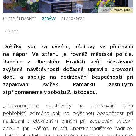
Foto:
ilustrační foto
UHERSKÉ HRADIŠTĚ
ZPRÁVY
31 / 10 / 2024
Dušičky jsou za dveřmi, hřbitovy se připravují
na nápor. Ve střehu je rovněž městská policie.
Radnice v Uherském Hradišti kvůli očekávané
zvýšené návštěvnosti dočasně upravila provozní
dobu a apeluje na dodržování bezpečnosti při
zapalování svíček. Památku zesnulých
si připomeneme v sobotu 2. listopadu.
„Upozorňujeme návštěvníky na dodržování řádu
pohřebišť, zejména pak na zvýšenou bezpečnost při
nakládání s otevřeným ohněm při zapalování svíček,“
apeluje Jan Pášma, mluvčí uherskohradišťské radnice.
„Svíčky ukládejte do skleněných obalů a v dostatečné