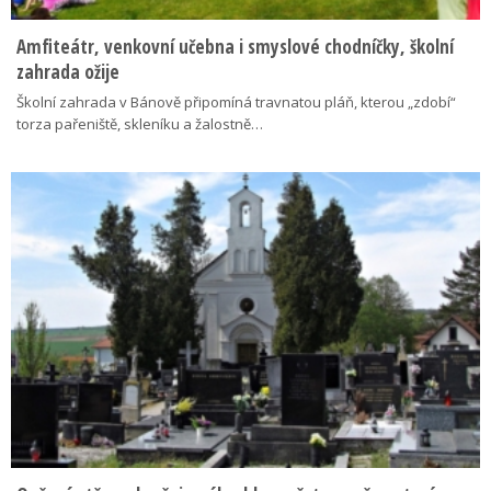
Amfiteátr, venkovní učebna i smyslové chodníčky, školní
zahrada ožije
Školní zahrada v Bánově připomíná travnatou pláň, kterou „zdobí“
torza pařeniště, skleníku a žalostně…