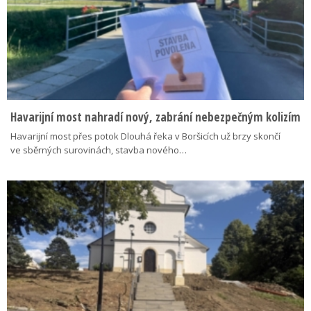
Havarijní most nahradí nový, zabrání nebezpečným kolizím
Havarijní most přes potok Dlouhá řeka v Boršicích už brzy skončí
ve sběrných surovinách, stavba nového…