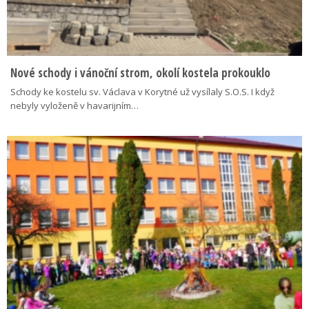
Nové schody i vánoční strom, okolí kostela prokouklo
Schody ke kostelu sv. Václava v Korytné už vysílaly S.O.S. I když
nebyly vyloženě v havarijním…