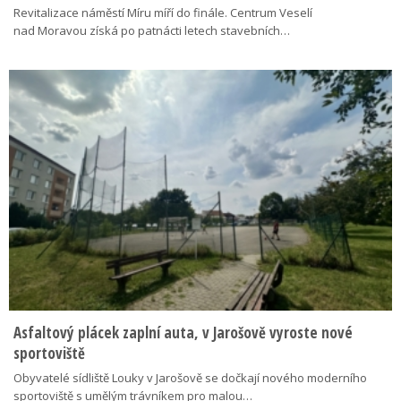
Revitalizace náměstí Míru míří do finále. Centrum Veselí
nad Moravou získá po patnácti letech stavebních…
Asfaltový plácek zaplní auta, v Jarošově vyroste nové
sportoviště
Obyvatelé sídliště Louky v Jarošově se dočkají nového moderního
sportoviště s umělým trávníkem pro malou…