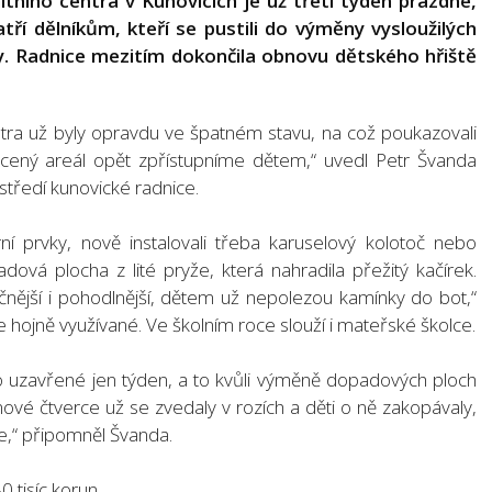
tního centra v Kunovicích je už třetí týden prázdné,
tří dělníkům, kteří se pustili do výměny vysloužilých
hy. Radnice mezitím dokončila obnovu dětského hřiště
entra už byly opravdu ve špatném stavu, na což poukazovali
ocený areál opět zpřístupníme dětem,“ uvedl Petr Švanda
středí kunovické radnice.
rní prvky, nově instalovali třeba karuselový kolotoč nebo
dová plocha z lité pryže, která nahradila přežitý kačírek.
ější i pohodlnější, dětem už nepolezou kamínky do bot,“
je hojně využívané. Ve školním roce slouží i mateřské školce.
alo uzavřené jen týden, a to kvůli výměně dopadových ploch
vé čtverce už se zvedaly v rozích a děti o ně zakopávaly,
že,“ připomněl Švanda.
0 tisíc korun.