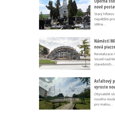
Opěrná stě
nově posta
Starý hřbito
největším pr
stěna…
Náměstí Mír
nová piazz
Revitalizace 
Veselí nad M
stavebních…
Asfaltový p
vyroste no
Obyvatelé síd
nového moder
pro malou…