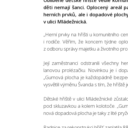
Oblíbené dětské hřiště vedle komuni
děti nemají šanci. Oplocený areál pa
herních prvků, ale i dopadové ploc
v ulici Mládežnická.
„Herní prvky na hřišti u komunitního c
i rodiče. Věřím, že koncem týdne opl
z odboru správy majetku a životního pro
Její zaměstnanci odstranili všechny he
lanovou prolézačku. Novinkou je i dopa
„Gumová plocha je každopádně bezpečn
vysvětlil výměnu Švanda s tím, že hřiště 
Dětské hřiště v ulici Mládežnické zůst
pod skluzavkou a kolem kolotoče. „Gumo
nová dopadová plocha je taky z lité pry
Radnice za rekonstrukci hřišť zaplatila 88