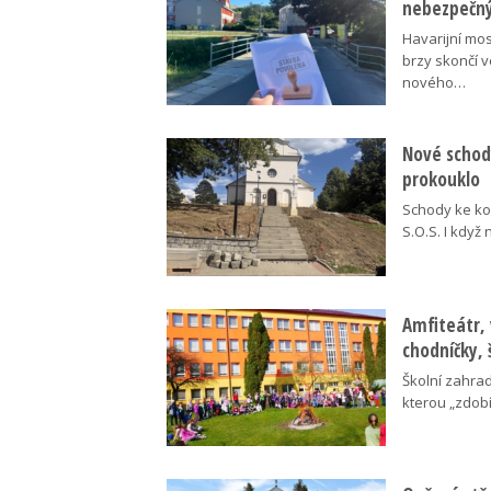
nebezpečný
Havarijní mos
brzy skončí 
nového…
Nové schody
prokouklo
Schody ke kos
S.O.S. I když
Amfiteátr,
chodníčky, 
Školní zahra
kterou „zdobí