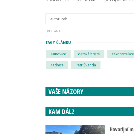
autor:
ceh
TAGY ČLÁNKU
Kunovice
dětská hřiště
rekonstrukce
radnice
Petr Švanda
VAŠE NÁZORY
KAM DÁL?
Havarijní m