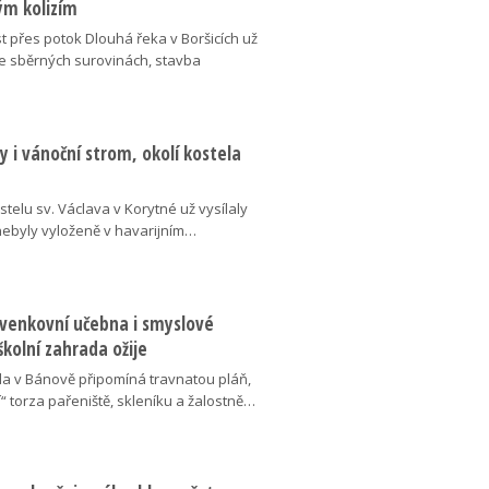
m kolizím
t přes potok Dlouhá řeka v Boršicích už
ve sběrných surovinách, stavba
 i vánoční strom, okolí kostela
telu sv. Václava v Korytné už vysílaly
 nebyly vyloženě v havarijním…
 venkovní učebna i smyslové
školní zahrada ožije
da v Bánově připomíná travnatou pláň,
“ torza pařeniště, skleníku a žalostně…