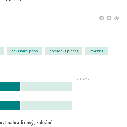
nové herní prvky
dopadová plocha
investice
ost nahradí nový, zabrání