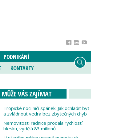
PODNIKÁNÍ
E
KONTAKTY
MŮŽE VÁS ZAJÍMAT
Tropické noci ničí spánek. Jak ochladit byt
a zvládnout vedra bez zbytečných chyb
Nemovitosti radnice prodala rychlostí
blesku, vydělá 83 milionů
U starého mlýna vyrostl pumptrack,