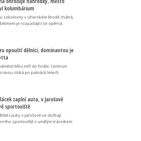
na ohrožuje náhrobky, město
ví kolumbárium
v u sokolovny v Uherském Brodě chátrá,
oblémem je rozpadající se opěrná
u opouští dělníci, dominantou je
etta
náměstí Míru míří do finále. Centrum
oravou získá po patnácti letech
lácek zaplní auta, v Jarošově
vé sportoviště
liště Louky v Jarošově se dočkají
ního sportoviště s umělým trávníkem