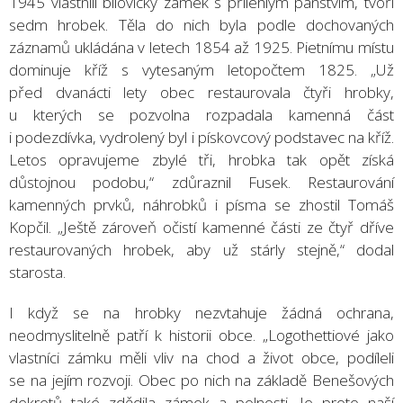
1945 vlastnili bílovický zámek s přilehlým panstvím, tvoří
sedm hrobek. Těla do nich byla podle dochovaných
záznamů ukládána v letech 1854 až 1925. Pietnímu místu
dominuje kříž s vytesaným letopočtem 1825. „Už
před dvanácti lety obec restaurovala čtyři hrobky,
u kterých se pozvolna rozpadala kamenná část
i podezdívka, vydrolený byl i pískovcový podstavec na kříž.
Letos opravujeme zbylé tři, hrobka tak opět získá
důstojnou podobu,“ zdůraznil Fusek. Restaurování
kamenných prvků, náhrobků i písma se zhostil Tomáš
Kopčil. „Ještě zároveň očistí kamenné části ze čtyř dříve
restaurovaných hrobek, aby už stárly stejně,“ dodal
starosta.
I když se na hrobky nezvtahuje žádná ochrana,
neodmyslitelně patří k historii obce. „Logothettiové jako
vlastníci zámku měli vliv na chod a život obce, podíleli
se na jejím rozvoji. Obec po nich na základě Benešových
dekretů také zdědila zámek a polnosti. Je proto naší