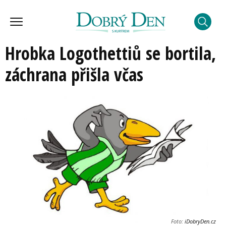
Hrobka Logothettiů se bortila,
záchrana přišla včas
Foto:
iDobryDen.cz