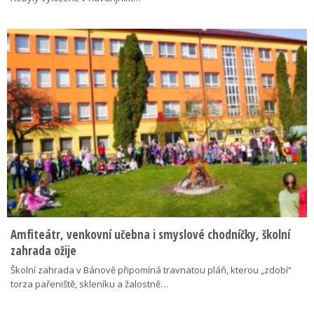
Amfiteátr, venkovní učebna i smyslové chodníčky, školní
zahrada ožije
Školní zahrada v Bánově připomíná travnatou pláň, kterou „zdobí“
torza pařeniště, skleníku a žalostně…