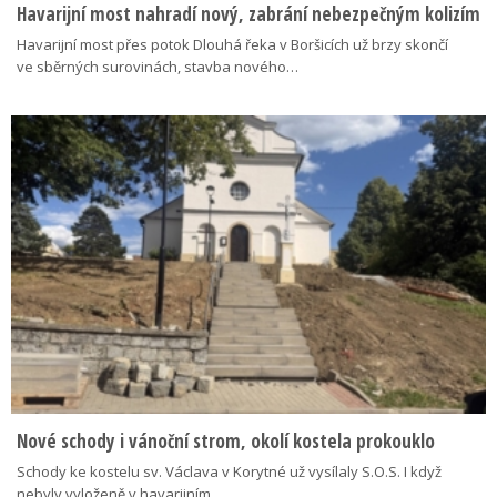
Havarijní most nahradí nový, zabrání nebezpečným kolizím
Havarijní most přes potok Dlouhá řeka v Boršicích už brzy skončí
ve sběrných surovinách, stavba nového…
Nové schody i vánoční strom, okolí kostela prokouklo
Schody ke kostelu sv. Václava v Korytné už vysílaly S.O.S. I když
nebyly vyloženě v havarijním…