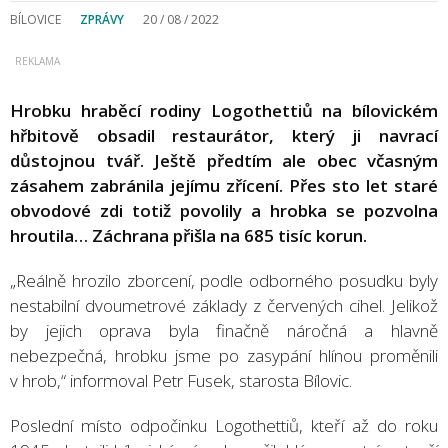
BÍLOVICE
ZPRÁVY
20 / 08 / 2022
Hrobku hraběcí rodiny Logothettiů na bílovickém
hřbitově obsadil restaurátor, který ji navrací
důstojnou tvář. Ještě předtím ale obec včasným
zásahem zabránila jejímu zřícení. Přes sto let staré
obvodové zdi totiž povolily a hrobka se pozvolna
hroutila… Záchrana přišla na 685 tisíc korun.
„Reálně hrozilo zborcení, podle odborného posudku byly
nestabilní dvoumetrové základy z červených cihel. Jelikož
by jejich oprava byla finačně náročná a hlavně
nebezpečná, hrobku jsme po zasypání hlínou proměnili
v hrob,“ informoval Petr Fusek, starosta Bílovic.
Poslední místo odpočinku Logothettiů, kteří až do roku