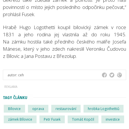
povinností o místo jejich posledního odpočinku pečovat,“
prohlásil Fusek.
Hrabě Hugo Logothetti koupil bílovický zámek v roce
1831 a jeho rodina jej vlastnila až do roku 1945.
Na zámku hostila také předního českého malíře Josefa
Mánese, který v jeho zdech nakreslil Veroniku Čudovou
z Bílovic a Jana Postavu z Březolup.
autor:
ceh
TAGY ČLÁNKU
Bílovice
oprava
restaurování
hrobka Logothettiů
zámek Bílovice
Petr Fusek
Tomáš Kopčil
investice