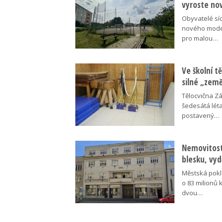
vyroste no
Obyvatelé síd
nového moder
pro malou…
Ve školní tě
silné „zem
Tělocvična Zá
šedesátá léta
postavený…
Nemovitosti
blesku, vyd
Městská pokl
o 83 milionů 
dvou…