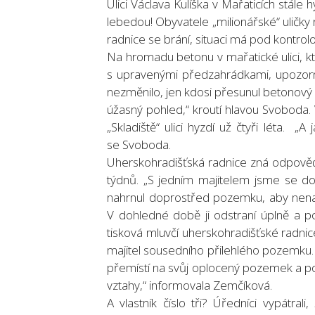
Ulici Václava Kulíška v Mařaticích st
lebedou! Obyvatele „milionářské“ uličky 
radnice se brání, situaci má pod kontrolou
Na hromadu betonu v mařatické ulici, k
s upravenými předzahrádkami, upozornil
nezměnilo, jen kdosi přesunul betonový 
úžasný pohled,“ kroutí hlavou Svoboda. V
„Skladiště“ ulici hyzdí už čtyři léta. „
se Svoboda.
Uherskohradišťská radnice zná odpověď
týdnů. „S jedním majitelem jsme se d
nahrnul doprostřed pozemku, aby nena
V dohledné době ji odstraní úplně a 
tisková mluvčí uherskohradišťské radnic
majitel sousedního přilehlého pozemku. „
přemístí na svůj oplocený pozemek a po
vztahy,“ informovala Zemčíková.
A vlastník číslo tři? Úředníci vypátr