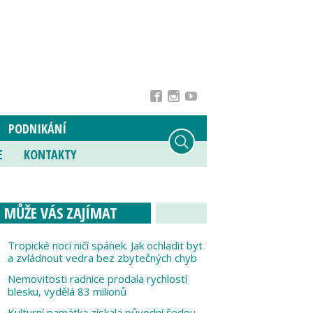
PODNIKÁNÍ
E
KONTAKTY
MŮŽE VÁS ZAJÍMAT
Tropické noci ničí spánek. Jak ochladit byt
a zvládnout vedra bez zbytečných chyb
Nemovitosti radnice prodala rychlostí
blesku, vydělá 83 milionů
Kulturní památka získala původní šedou