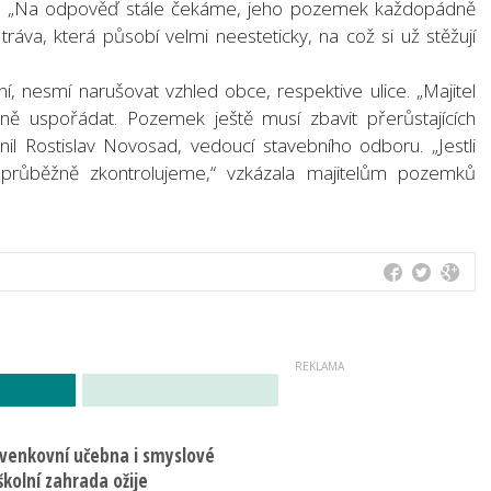
í. „Na odpověď stále čekáme, jeho pozemek každopádně
áva, která působí velmi neesteticky, na což si už stěžují
 nesmí narušovat vzhled obce, respektive ulice. „Majitel
dně uspořádat. Pozemek ještě musí zbavit přerůstajících
nil Rostislav Novosad, vedoucí stavebního odboru. „Jestli
průběžně zkontrolujeme,“ vzkázala majitelům pozemků
 venkovní učebna i smyslové
školní zahrada ožije