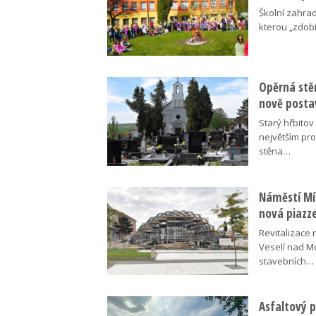
Školní zahra
kterou „zdobí
Opěrná stě
nově posta
Starý hřbito
největším pr
stěna…
Náměstí Mír
nová piazz
Revitalizace 
Veselí nad M
stavebních…
Asfaltový p