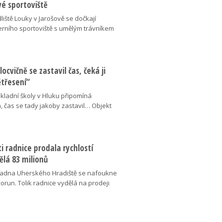
vé sportoviště
liště Louky v Jarošově se dočkají
ního sportoviště s umělým trávníkem
locvičně se zastavil čas, čeká ji
ětřesení“
kladní školy v Hluku připomíná
, čas se tady jakoby zastavil… Objekt
 radnice prodala rychlostí
ělá 83 milionů
adna Uherského Hradiště se nafoukne
korun. Tolik radnice vydělá na prodeji