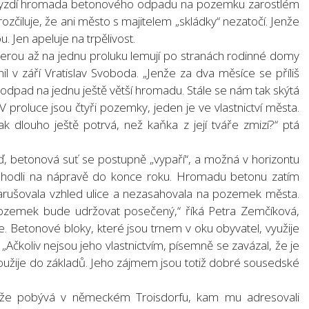
ále hyzdí hromada betonového odpadu na pozemku zarostlém
rozčiluje, že ani město s majitelem „skládky“ nezatočí. Jenže
. Jen apeluje na trpělivost.
terou až na jednu proluku lemují po stranách rodinné domy
 v září Vratislav Svoboda. „Jenže za dva měsíce se příliš
odpad na jednu ještě větší hromadu. Stále se nám tak skýtá
 proluce jsou čtyři pozemky, jeden je ve vlastnictví města.
A jak dlouho ještě potrvá, než kaňka z její tváře zmizí?“ ptá
, betonová suť se postupně „vypaří“, a možná v horizontu
ohodli na nápravě do konce roku. Hromadu betonu zatím
rušovala vzhled ulice a nezasahovala na pozemek města.
pozemek bude udržovat posečený,“ říká Petra Zemčíková,
e. Betonové bloky, které jsou trnem v oku obyvatel, využije
Ačkoliv nejsou jeho vlastnictvím, písemně se zavázal, že je
užije do základů. Jeho zájmem jsou totiž dobré sousedské
ali, že pobývá v německém Troisdorfu, kam mu adresovali