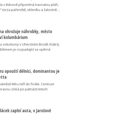
da v Bánově připomíná travnatou pláň,
“ torza pařeniště, skleníku a žalostně…
na ohrožuje náhrobky, město
ví kolumbárium
v u sokolovny v Uherském Brodě chátrá,
oblémem je rozpadající se opěrná
u opouští dělníci, dominantou je
etta
náměstí Míru míří do finále. Centrum
oravou získá po patnácti letech
lácek zaplní auta, v Jarošově