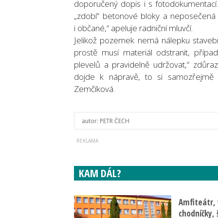
doporučený dopis i s fotodokumentac
„zdobí“ betonové bloky a neposečená tr
i občané,“ apeluje radniční mluvčí.
Jelikož pozemek nemá nálepku stavební,
prostě musí materiál odstranit, přípa
plevelů a pravidelně udržovat,“ zdůraz
dojde k nápravě, to si samozřejmě 
Zemčíková.
autor:
PETR ČECH
KAM DÁL?
Amfiteátr,
chodníčky, 