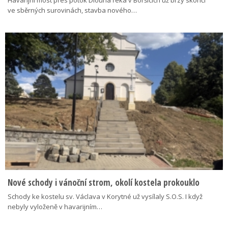
Havarijní most přes potok Dlouhá řeka v Boršicích už brzy skončí
ve sběrných surovinách, stavba nového…
Nové schody i vánoční strom, okolí kostela prokouklo
Schody ke kostelu sv. Václava v Korytné už vysílaly S.O.S. I když
nebyly vyloženě v havarijním…