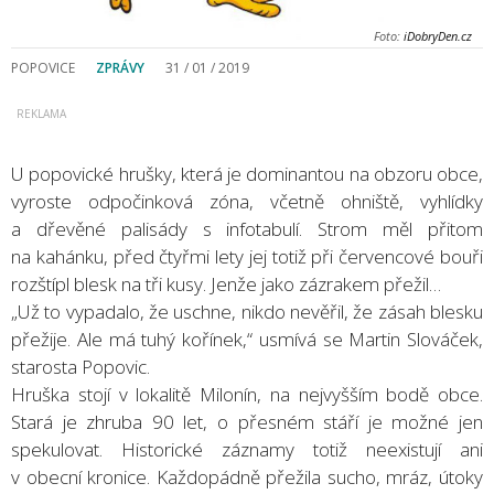
Foto:
iDobryDen.cz
POPOVICE
ZPRÁVY
31 / 01 / 2019
U popovické hrušky, která je dominantou na obzoru obce,
vyroste odpočinková zóna, včetně ohniště, vyhlídky
a dřevěné palisády s infotabulí. Strom měl přitom
na kahánku, před čtyřmi lety jej totiž při červencové bouři
rozštípl blesk na tři kusy. Jenže jako zázrakem přežil…
„Už to vypadalo, že uschne, nikdo nevěřil, že zásah blesku
přežije. Ale má tuhý kořínek,“ usmívá se Martin Slováček,
starosta Popovic.
Hruška stojí v lokalitě Milonín, na nejvyšším bodě obce.
Stará je zhruba 90 let, o přesném stáří je možné jen
spekulovat. Historické záznamy totiž neexistují ani
v obecní kronice. Každopádně přežila sucho, mráz, útoky