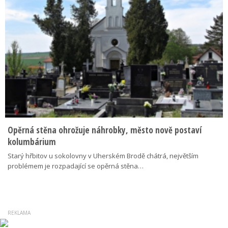
Opěrná stěna ohrožuje náhrobky, město nově postaví
kolumbárium
Starý hřbitov u sokolovny v Uherském Brodě chátrá, největším
problémem je rozpadající se opěrná stěna…