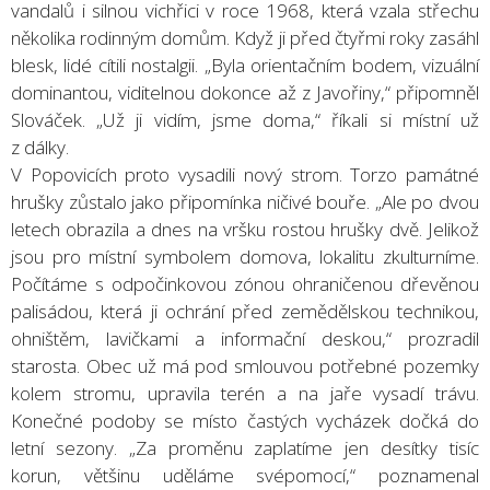
vandalů i silnou vichřici v roce 1968, která vzala střechu
několika rodinným domům. Když ji před čtyřmi roky zasáhl
blesk, lidé cítili nostalgii. „Byla orientačním bodem, vizuální
dominantou, viditelnou dokonce až z Javořiny,“ připomněl
Slováček. „Už ji vidím, jsme doma,“ říkali si místní už
z dálky.
V Popovicích proto vysadili nový strom. Torzo památné
hrušky zůstalo jako připomínka ničivé bouře. „Ale po dvou
letech obrazila a dnes na vršku rostou hrušky dvě. Jelikož
jsou pro místní symbolem domova, lokalitu zkulturníme.
Počítáme s odpočinkovou zónou ohraničenou dřevěnou
palisádou, která ji ochrání před zemědělskou technikou,
ohništěm, lavičkami a informační deskou,“ prozradil
starosta. Obec už má pod smlouvou potřebné pozemky
kolem stromu, upravila terén a na jaře vysadí trávu.
Konečné podoby se místo častých vycházek dočká do
letní sezony. „Za proměnu zaplatíme jen desítky tisíc
korun, většinu uděláme svépomocí,“ poznamenal