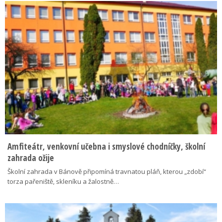
Amfiteátr, venkovní učebna i smyslové chodníčky, školní
zahrada ožije
Školní zahrada v Bánově připomíná travnatou pláň, kterou „zdobí“
torza pařeniště, skleníku a žalostně…