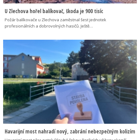
U Zlechova hořel balíkovač, škoda je 900 tisíc
Požár balíkovače u Zlechova zaměstnal šest jednotek
profesionálních a dobrovolných hasičů. Ještě…
Havarijní most nahradí nový, zabrání nebezpečným kolizím