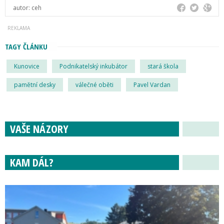
autor:
ceh
TAGY ČLÁNKU
Kunovice
Podnikatelský inkubátor
stará škola
pamětní desky
válečné oběti
Pavel Vardan
VAŠE NÁZORY
KAM DÁL?