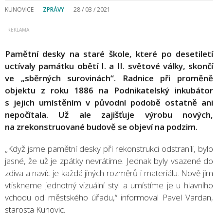
KUNOVICE
ZPRÁVY
28 / 03 / 2021
Pamětní desky na staré škole, které po desetiletí
uctívaly památku obětí I. a II. světové války, skončí
ve „sběrných surovinách“. Radnice při proměně
objektu z roku 1886 na Podnikatelský inkubátor
s jejich umístěním v původní podobě ostatně ani
nepočítala. Už ale zajišťuje výrobu nových,
na zrekonstruované budově se objeví na podzim.
„Když jsme pamětní desky při rekonstrukci odstranili, bylo
jasné, že už je zpátky nevrátíme. Jednak byly vsazené do
zdiva a navíc je každá jiných rozměrů i materiálu. Nově jim
vtiskneme jednotný vizuální styl a umístíme je u hlavního
vchodu od městského úřadu,“ informoval Pavel Vardan,
starosta Kunovic.