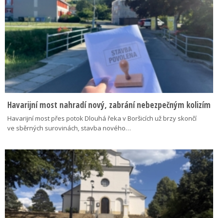
Havarijní most nahradí nový, zabrání nebezpečným kolizím
Havarijní most přes potok Dlouhá řeka v Boršicích už brzy skončí
ve sběrných surovinách, stavba nového…