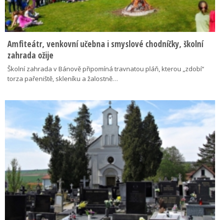
Amfiteátr, venkovní učebna i smyslové chodníčky, školní
zahrada ožije
Školní zahrada v Bánově připomíná travnatou pláň, kterou „zdobí“
torza pařeniště, skleníku a žalostně…