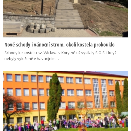
Nové schody i vánoční strom, okolí kostela prokouklo
Schody ke kostelu sv. Václava v Korytné už vysílaly S.O.S. I když
nebyly vyloženě v havarijním…