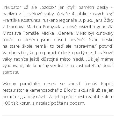
Inkubátor už ale „ozdobí“ jen čtyři pamětní desky -
padlým z I. světové války, četaře 4. pluku ruských legií
Františka Kostrůnka, ruského legionáře 3. pluku Jana Žižky
z Trocnova Martina Pomykala a nově divizního generála
Miroslava Tomáše Miklíka. „Generál Miklík byl kunovský
rodák, o kterém jsme dosud nevěděli. Svou desku
na staré škole neměl, to teď ale napravíme,“ potvrdil
Vardan s tím, že pro pamětní desku padlým z II. světové
války radnice ještě důstojné místo hledá. „Už jej máme
vytipované, ale konečný verdikt je na zastupitelích,“ dodal
starosta.
Výroby pamětních desek se zhostí Tomáš Kopčil,
restaurátor a kamenosochař z Bílovic, aktuálně už se jen
dolaďuje grafický návrh. Za jeho práci město zaplatí kolem
100 tisíc korun, s instalací počítá na podzim.