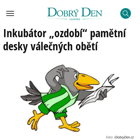
Inkubátor „ozdobí“ pamětní
desky válečných obětí
Foto:
iDobryDen.cz