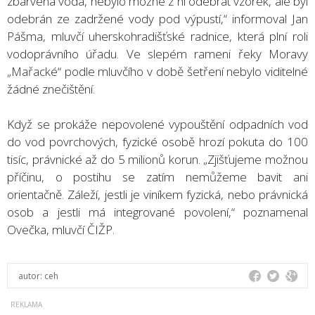
zbarvená voda, nebylo možné z ní odebrat vzorek, ale byl
odebrán ze zadržené vody pod výpustí,“ informoval Jan
Pášma, mluvčí uherskohradišťské radnice, která plní roli
vodoprávního úřadu. Ve slepém rameni řeky Moravy
„Mařacké“ podle mluvčího v době šetření nebylo viditelné
žádné znečištění.
Když se prokáže nepovolené vypouštění odpadních vod
do vod povrchových, fyzické osobě hrozí pokuta do 100
tisíc, právnické až do 5 milionů korun. „Zjišťujeme možnou
příčinu, o postihu se zatím nemůžeme bavit ani
orientačně. Záleží, jestli je viníkem fyzická, nebo právnická
osob a jestli má integrované povolení,“ poznamenal
Ovečka, mluvčí ČIŽP.
autor:
ceh