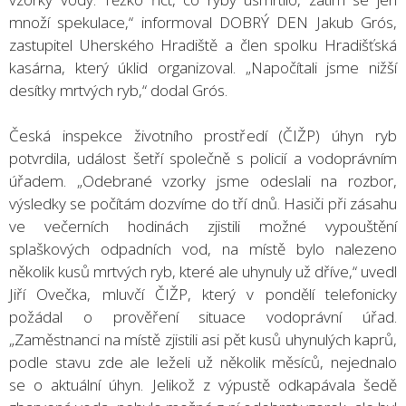
množí spekulace,“ informoval DOBRÝ DEN Jakub Grós,
zastupitel Uherského Hradiště a člen spolku Hradišťská
kasárna, který úklid organizoval. „Napočítali jsme nižší
desítky mrtvých ryb,“ dodal Grós.
Česká inspekce životního prostředí (ČIŽP) úhyn ryb
potvrdila, událost šetří společně s policií a vodoprávním
úřadem. „Odebrané vzorky jsme odeslali na rozbor,
výsledky se počítám dozvíme do tří dnů. Hasiči při zásahu
ve večerních hodinách zjistili možné vypouštění
splaškových odpadních vod, na místě bylo nalezeno
několik kusů mrtvých ryb, které ale uhynuly už dříve,“ uvedl
Jiří Ovečka, mluvčí ČIŽP, který v pondělí telefonicky
požádal o prověření situace vodoprávní úřad.
„Zaměstnanci na místě zjistili asi pět kusů uhynulých kaprů,
podle stavu zde ale leželi už několik měsíců, nejednalo
se o aktuální úhyn. Jelikož z výpustě odkapávala šedě