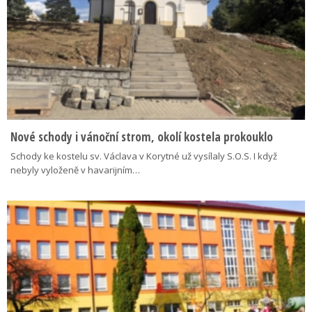
Nové schody i vánoční strom, okolí kostela prokouklo
Schody ke kostelu sv. Václava v Korytné už vysílaly S.O.S. I když
nebyly vyloženě v havarijním…