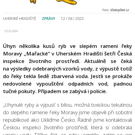
Foto:
iDobryDen.cz
UHERSKÉ HRADIŠTĚ
ZPRÁVY
12 / 04 / 2023
Úhyn několika kusů ryb ve slepém rameni řeky
Moravy „Mařacké“ v Uherském Hradišti šetří Česká
inspekce životního prostředí. Aktuálně se čeká
na výsledky odebraných vzorků vody, z výpustě totiž
do řeky tekla šedě zbarvená voda. Jestli se prokáže
nedovolené vypouštění odpadních vod, padnou
tučné pokuty. Případem se zabývá i policie.
„Uhynulé ryby a výpusť s bílou, možná toxickou tekutinou
do slepého ramene řeky Moravy jsme objevili při sobotní
republikové akci Ukliďme Česko. Řádně jsme kontaktovali
Českou inspekci životního prostředí, která si odebrala
vzorky vody. Těžko říct, co ryby usmrtilo, zatím se jen