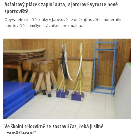
Asfaltový plácek zaplní auta, v Jarošově vyroste nové
sportoviště
Obyvatelé sídliště Louky v Jarošově se dočkají nového moderního
sportoviště s umělým trávníkem pro malou…
Ve školní tělocvičně se zastavil čas, čeká ji silné
„zemětřesení“