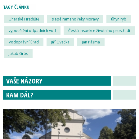
TAGY ČLÁNKU
Uherské Hradiště
slepé rameno řeky Moravy
úhyn ryb
vypouštění odpadních vod
Česká inspekce životního prostředí
Vodoprávní úřad
Jiří Ovečka
Jan Pášma
Jakub Grós
VAŠE NÁZORY
KAM DÁL?