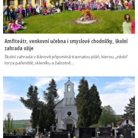
Amfiteátr, venkovní učebna i smyslové chodníčky, školní
zahrada ožije
Školní zahrada v Bánově připomíná travnatou pláň, kterou „zdobí“
torza pařeniště, skleníku a žalostně…