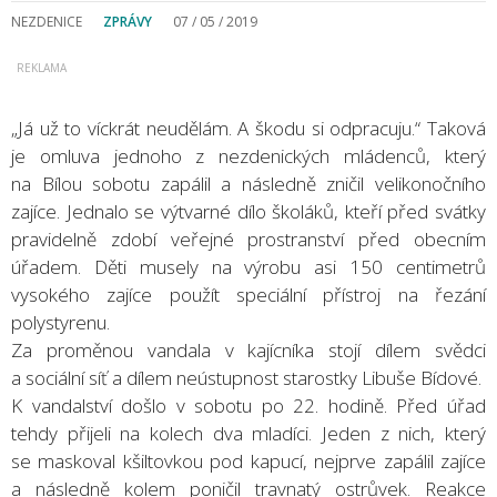
NEZDENICE
ZPRÁVY
07 / 05 / 2019
„Já už to víckrát neudělám. A škodu si odpracuju.“ Taková
je omluva jednoho z nezdenických mládenců, který
na Bílou sobotu zapálil a následně zničil velikonočního
zajíce. Jednalo se výtvarné dílo školáků, kteří před svátky
pravidelně zdobí veřejné prostranství před obecním
úřadem. Děti musely na výrobu asi 150 centimetrů
vysokého zajíce použít speciální přístroj na řezání
polystyrenu.
Za proměnou vandala v kajícníka stojí dílem svědci
a sociální síť a dílem neústupnost starostky Libuše Bídové.
K vandalství došlo v sobotu po 22. hodině. Před úřad
tehdy přijeli na kolech dva mladíci. Jeden z nich, který
se maskoval kšiltovkou pod kapucí, nejprve zapálil zajíce
a následně kolem poničil travnatý ostrůvek. Reakce