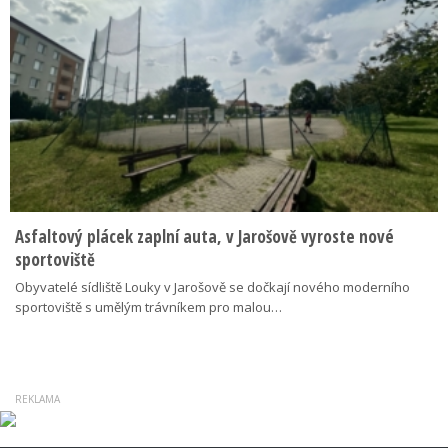
Asfaltový plácek zaplní auta, v Jarošově vyroste nové
sportoviště
Obyvatelé sídliště Louky v Jarošově se dočkají nového moderního
sportoviště s umělým trávníkem pro malou…