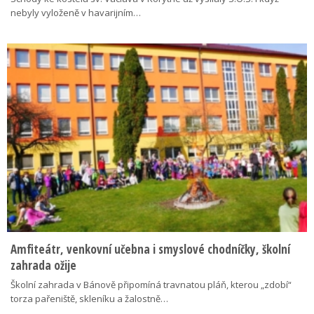
nebyly vyloženě v havarijním…
Amfiteátr, venkovní učebna i smyslové chodníčky, školní
zahrada ožije
Školní zahrada v Bánově připomíná travnatou pláň, kterou „zdobí“
torza pařeniště, skleníku a žalostně…