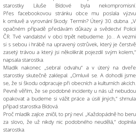
starostky Liluše Bídové byla nekompromisní.
Přes facebookovou stránku obce mu poslala výzvu
k omluvě a vyrovnání škody. Termín? Úterý 30. dubna. „V
opačném případě předávám důkazy a svědectví Policii
ČR. Tvé vandalství v obci trpět nebudeme. Jo… A vezmi
si s sebou i hrábě na upravený ostrůvek, který je čerstvě
zasetý trávou a který jsi několikrát pojezdil svým kolem,“
napsala starostka.
Mladík nakonec „sebral odvahu“ a v úterý na dveře
starostky skutečně zaklepal. „Omluvil se. A dohodli jsme
se, že si škodu odpracuje při obecních a kulturních akcích.
Pevně věřím, že se podobné incidenty u nás už nebudou
opakovat a budeme si vážit práce a úsilí jiných,“ shrnula
případ starostka Bídová.
Proč mladík zajíce zničil, to prý neví. „Každopádně ho beru
za slovo, že už nikdy nic podobného neudělá,“ doplnila
starostka.