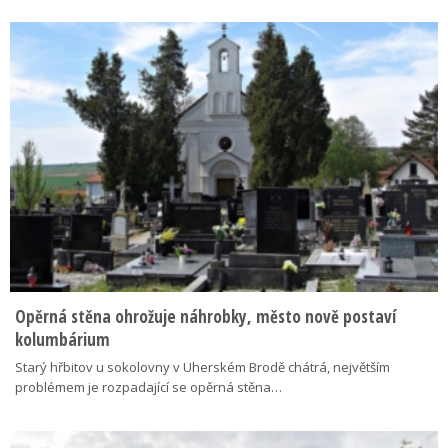
Opěrná stěna ohrožuje náhrobky, město nově postaví
kolumbárium
Starý hřbitov u sokolovny v Uherském Brodě chátrá, největším
problémem je rozpadající se opěrná stěna…