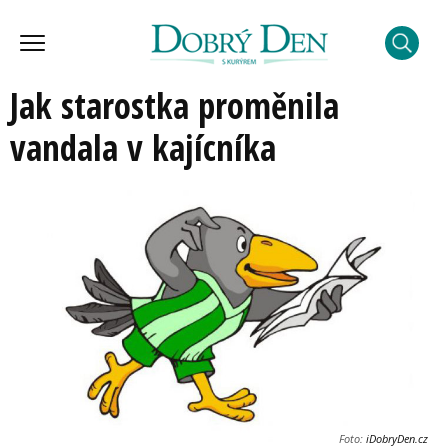
Jak starostka proměnila
vandala v kajícníka
Foto:
iDobryDen.cz