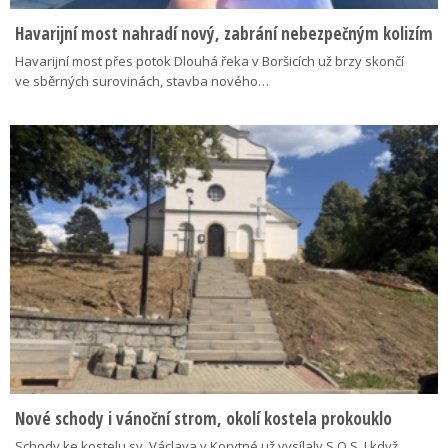
Havarijní most nahradí nový, zabrání nebezpečným kolizím
Havarijní most přes potok Dlouhá řeka v Boršicích už brzy skončí
ve sběrných surovinách, stavba nového…
Nové schody i vánoční strom, okolí kostela prokouklo
Schody ke kostelu sv. Václava v Korytné už vysílaly S.O.S. I když