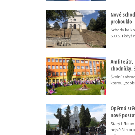
Nové schody
prokouklo
Schody ke kos
S.O.S. I když
Amfiteátr,
chodníčky, 
Školní zahra
kterou „zdobí
Opěrná stě
nově posta
Starý hřbito
největším pr