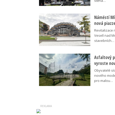
stěna…
Náměstí Mír
nová piazz
Revitalizace 
Veselí nad M
stavebních…
Asfaltový p
vyroste no
Obyvatelé síd
nového moder
pro malou…