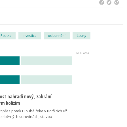
 Psotka
investice
odbahnění
Louky
ost nahradí nový, zabrání
m kolizím
t přes potok Dlouhá řeka v Boršicích už
ve sběrných surovinách, stavba