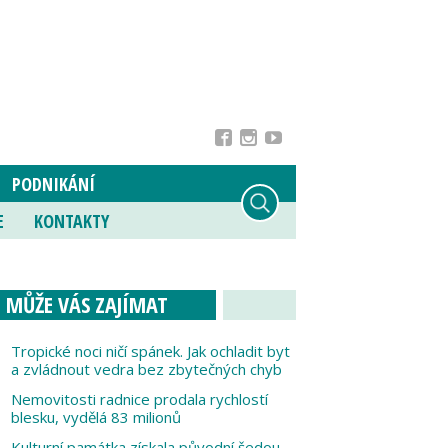
PODNIKÁNÍ
E
KONTAKTY
MŮŽE VÁS ZAJÍMAT
Tropické noci ničí spánek. Jak ochladit byt
a zvládnout vedra bez zbytečných chyb
Nemovitosti radnice prodala rychlostí
blesku, vydělá 83 milionů
Kulturní památka získala původní šedou