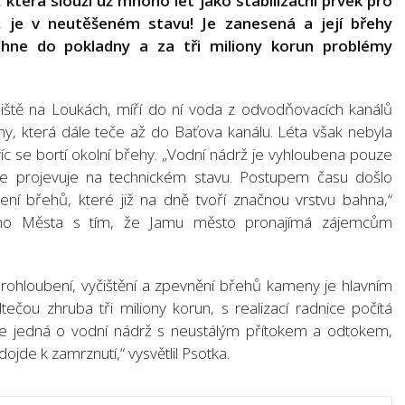
terá slouží už mnoho let jako stabilizační prvek pro
, je v neutěšeném stavu! Je zanesená a její břehy
áhne do pokladny a za tři miliony korun problémy
liště na Loukách, míří do ní voda z odvodňovacích kanálů
y, která dále teče až do Baťova kanálu. Léta však nebyla
íc se bortí okolní břehy. „Vodní nádrž je vyhloubena pouze
e projevuje na technickém stavu. Postupem času došlo
ní břehů, které již na dně tvoří značnou vrstvu bahna,“
arého Města s tím, že Jamu město pronajímá zájemcům
rohloubení, vyčištění a zpevnění břehů kameny je hlavním
ečou zhruba tři miliony korun, s realizací radnice počítá
se jedná o vodní nádrž s neustálým přítokem a odtokem,
jde k zamrznutí,“ vysvětlil Psotka.