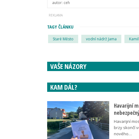
autor:
ceh
TAGY ČLÁNKU
Staré Město
vodní nádrž Jama
Kamil
VAŠE NÁZORY
KAM DÁL?
Havarijní m
nebezpečný
Havarijní mos
brzy skončí 
nového…