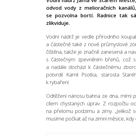
Vodní nádrž Jama ve Starém Městě, k
odvod vody z melioračních kanálů
se pozvolna bortí. Radnice tak s
zlikviduje.
Vodní nádrž je vedle přírodního koupa
a částečně také z nové průmyslové zón
čištěna, takže je značně zanesená a nav
s částečným zpevněním břehů, což s
a nadále dochází k částečnému zborce
potvrdil Kamil Psotka, starosta St
k rybaření.
Odtěžení nánosu bahna ze dna, mírní p
cílem chystaných úprav. Z rozpočtu odt
na přelomu podzimu a zimy. „Jelikož 
musíme počkat až na zimní měsíce, kdy do