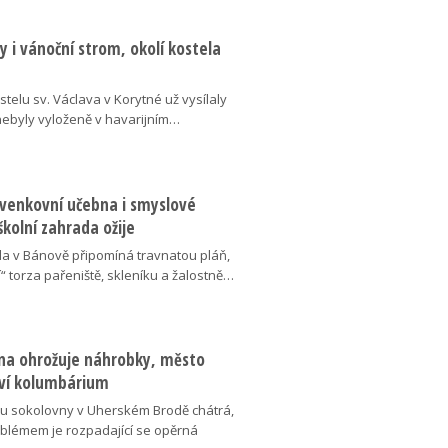
 i vánoční strom, okolí kostela
telu sv. Václava v Korytné už vysílaly
 nebyly vyloženě v havarijním…
 venkovní učebna i smyslové
školní zahrada ožije
da v Bánově připomíná travnatou pláň,
“ torza pařeniště, skleníku a žalostně…
na ohrožuje náhrobky, město
ví kolumbárium
v u sokolovny v Uherském Brodě chátrá,
oblémem je rozpadající se opěrná