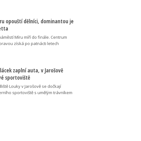
u opouští dělníci, dominantou je
etta
náměstí Míru míří do finále. Centrum
oravou získá po patnácti letech
lácek zaplní auta, v Jarošově
vé sportoviště
liště Louky v Jarošově se dočkají
ního sportoviště s umělým trávníkem