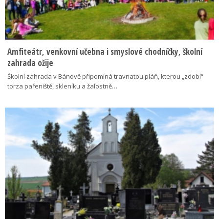
Amfiteátr, venkovní učebna i smyslové chodníčky, školní
zahrada ožije
Školní zahrada v Bánově připomíná travnatou pláň, kterou „zdobí“
torza pařeniště, skleníku a žalostně…