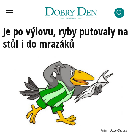
Je po výlovu, ryby putovaly na
stůl i do mrazáků
Foto:
iDobryDen.cz