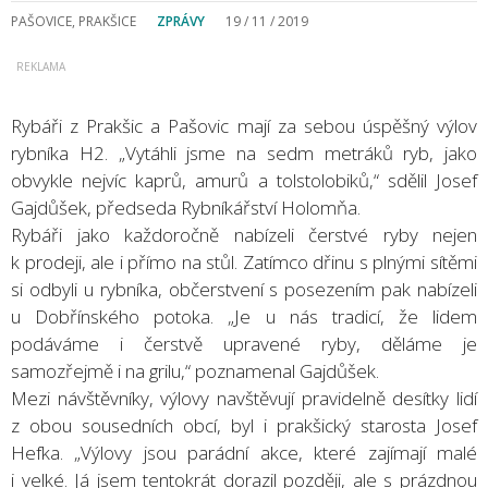
PAŠOVICE, PRAKŠICE
ZPRÁVY
19 / 11 / 2019
Rybáři z Prakšic a Pašovic mají za sebou úspěšný výlov
rybníka H2. „Vytáhli jsme na sedm metráků ryb, jako
obvykle nejvíc kaprů, amurů a tolstolobiků,“ sdělil Josef
Gajdůšek, předseda Rybníkářství Holomňa.
Rybáři jako každoročně nabízeli čerstvé ryby nejen
k prodeji, ale i přímo na stůl. Zatímco dřinu s plnými sítěmi
si odbyli u rybníka, občerstvení s posezením pak nabízeli
u Dobřínského potoka. „Je u nás tradicí, že lidem
podáváme i čerstvě upravené ryby, děláme je
samozřejmě i na grilu,“ poznamenal Gajdůšek.
Mezi návštěvníky, výlovy navštěvují pravidelně desítky lidí
z obou sousedních obcí, byl i prakšický starosta Josef
Hefka. „Výlovy jsou parádní akce, které zajímají malé
i velké. Já jsem tentokrát dorazil později, ale s prázdnou