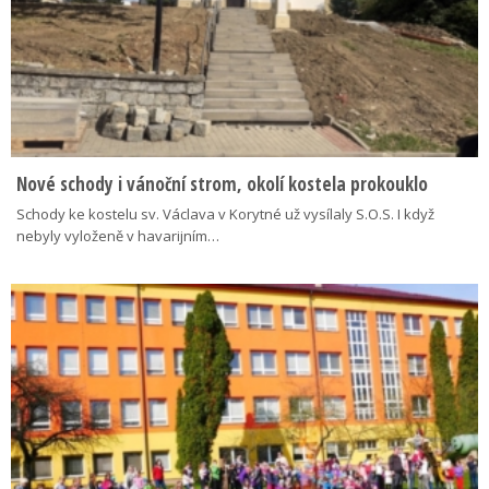
Nové schody i vánoční strom, okolí kostela prokouklo
Schody ke kostelu sv. Václava v Korytné už vysílaly S.O.S. I když
nebyly vyloženě v havarijním…