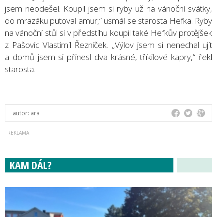
jsem neodešel. Koupil jsem si ryby už na vánoční svátky,
do mrazáku putoval amur,“ usmál se starosta Hefka. Ryby
na vánoční stůl si v předstihu koupil také Hefkův protějšek
z Pašovic Vlastimil Řezníček. „Výlov jsem si nenechal ujít
a domů jsem si přinesl dva krásné, tříkilové kapry,“ řekl
starosta.
autor:
ara
KAM DÁL?