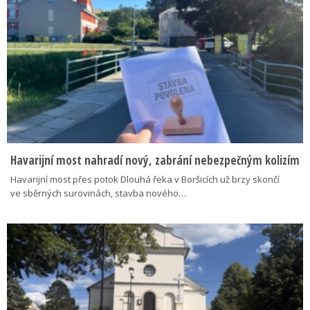
Havarijní most nahradí nový, zabrání nebezpečným kolizím
Havarijní most přes potok Dlouhá řeka v Boršicích už brzy skončí
ve sběrných surovinách, stavba nového…