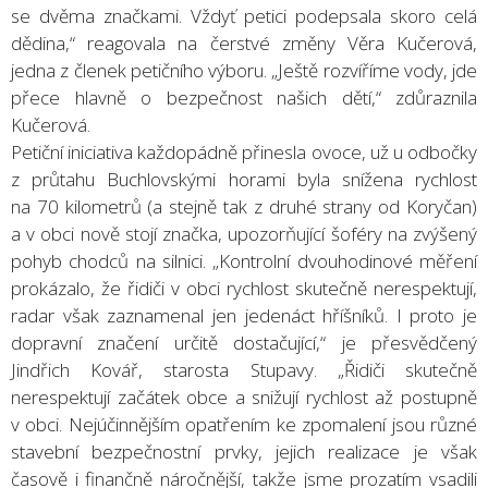
se dvěma značkami. Vždyť petici podepsala skoro celá
dědina,“ reagovala na čerstvé změny Věra Kučerová,
jedna z členek petičního výboru. „Ještě rozvíříme vody, jde
přece hlavně o bezpečnost našich dětí,“ zdůraznila
Kučerová.
Petiční iniciativa každopádně přinesla ovoce, už u odbočky
z průtahu Buchlovskými horami byla snížena rychlost
na 70 kilometrů (a stejně tak z druhé strany od Koryčan)
a v obci nově stojí značka, upozorňující šoféry na zvýšený
pohyb chodců na silnici. „Kontrolní dvouhodinové měření
prokázalo, že řidiči v obci rychlost skutečně nerespektují,
radar však zaznamenal jen jedenáct hříšníků. I proto je
dopravní značení určitě dostačující,“ je přesvědčený
Jindřich Kovář, starosta Stupavy. „Řidiči skutečně
nerespektují začátek obce a snižují rychlost až postupně
v obci. Nejúčinnějším opatřením ke zpomalení jsou různé
stavební bezpečnostní prvky, jejich realizace je však
časově i finančně náročnější, takže jsme prozatím vsadili