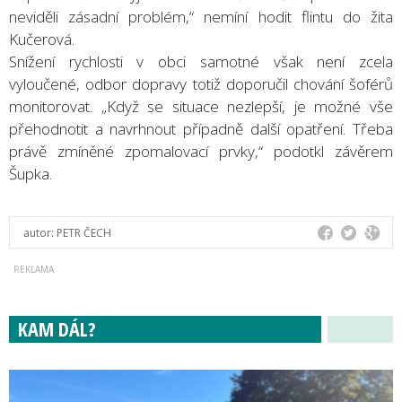
neviděli zásadní problém,“ nemíní hodit flintu do žita
Kučerová.
Snížení rychlosti v obci samotné však není zcela
vyloučené, odbor dopravy totiž doporučil chování šoférů
monitorovat. „Když se situace nezlepší, je možné vše
přehodnotit a navrhnout případně další opatření. Třeba
právě zmíněné zpomalovací prvky,“ podotkl závěrem
Šupka.
autor:
PETR ČECH
KAM DÁL?