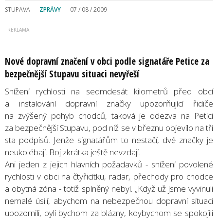
STUPAVA
ZPRÁVY
07 / 08 / 2009
Nové dopravní značení v obci podle signatáře Petice za
bezpečnější Stupavu situaci nevyřeší
Snížení rychlosti na sedmdesát kilometrů před obcí
a instalování dopravní značky upozorňující řidiče
na zvýšený pohyb chodců, taková je odezva na Petici
za bezpečnější Stupavu, pod níž se v březnu objevilo na tři
sta podpisů. Jenže signatářům to nestačí, dvě značky je
neukolébají. Boj zkrátka ještě nevzdají.
Ani jeden z jejich hlavních požadavků - snížení povolené
rychlosti v obci na čtyřicítku, radar, přechody pro chodce
a obytná zóna - totiž splněný nebyl. „Když už jsme vyvinuli
nemalé úsilí, abychom na nebezpečnou dopravní situaci
upozornili, byli bychom za blázny, kdybychom se spokojili