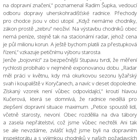
na dopravní značení,“ poznamenal Radim Šupka, vedoucí
odboru dopravy uherskohradišťské radnice. Přechody
pro chodce jsou v obci utopií. „Když nemáme chodníky,
zákon prostě „zebru“ neoživí. Na výstavbu chodníků obec
nemá peníze, stejně tak na stacionární radar, jehož cena
je půl milionu korun. A ještě bychom platili za přestupková
řízení,“ vzkazuje petičnímu výboru starosta.
Jenže „bojovníci“ za bezpečnější Stupavu tvrdí, že měření
rychlosti probíhalo v nejméně exponovanou dobu. „Radar
měl práci v květnu, kdy má okurkovou sezonu lyžařský
svah i koupaliště v Koryčanech, a navíc v deset dopoledne.
Získaný vzorek není vůbec odpovídající,“ kroutí hlavou
Kučerová, která se domnívá, že radnice nedělá pro
zlepšení dopravní situace maximum. „Petice spoustě lidí,
včetně starosty, nevoní. Obec rozdělila na dva tábory
a zasela nepřátelství, což jsme vůbec nechtěli. Ani tak
se ale nevzdáme, zvlášť když jsme byli na dopravním
inspektorátu a s výjimkou chodníků v našich požadavcích