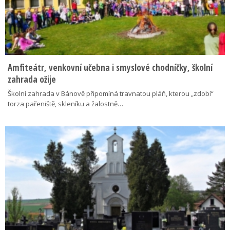
Amfiteátr, venkovní učebna i smyslové chodníčky, školní
zahrada ožije
Školní zahrada v Bánově připomíná travnatou pláň, kterou „zdobí“
torza pařeniště, skleníku a žalostně…