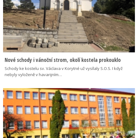
Nové schody i vánoční strom, okolí kostela prokouklo
Schody ke kostelu sv. Václava v Korytné už vysílaly S.O.S. I když
nebyly vyloženě v havarijním…