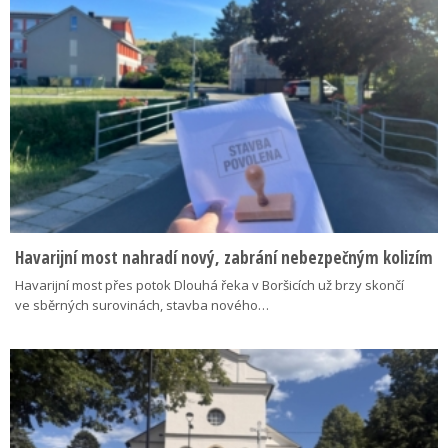
Havarijní most nahradí nový, zabrání nebezpečným kolizím
Havarijní most přes potok Dlouhá řeka v Boršicích už brzy skončí
ve sběrných surovinách, stavba nového…