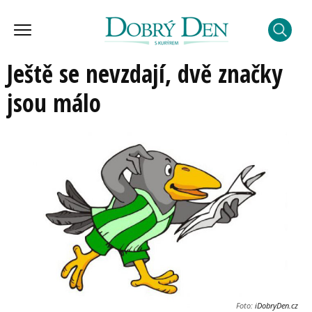
Ještě se nevzdají, dvě značky
jsou málo
Foto:
iDobryDen.cz