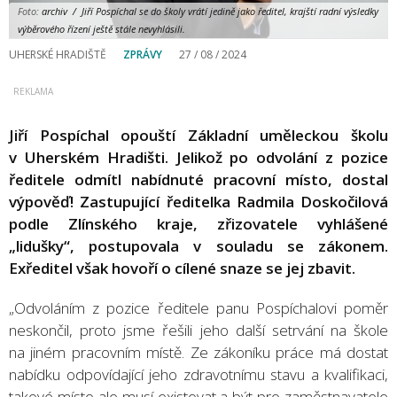
Foto:
archiv / Jiří Pospíchal se do školy vrátí jedině jako ředitel, krajští radní výsledky
výběrového řízení ještě stále nevyhlásili.
UHERSKÉ HRADIŠTĚ
ZPRÁVY
27 / 08 / 2024
Jiří Pospíchal opouští Základní uměleckou školu
v Uherském Hradišti. Jelikož po odvolání z pozice
ředitele odmítl nabídnuté pracovní místo, dostal
výpověď! Zastupující ředitelka Radmila Doskočilová
podle Zlínského kraje, zřizovatele vyhlášené
„lidušky“, postupovala v souladu se zákonem.
Exředitel však hovoří o cílené snaze se jej zbavit.
„Odvoláním z pozice ředitele panu Pospíchalovi poměr
neskončil, proto jsme řešili jeho další setrvání na škole
na jiném pracovním místě. Ze zákoníku práce má dostat
nabídku odpovídající jeho zdravotnímu stavu a kvalifikaci,
takové místo ale musí existovat a být pro zaměstnavatele