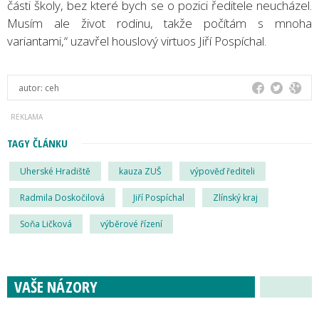
části školy, bez které bych se o pozici ředitele neucházel.
Musím ale život rodinu, takže počítám s mnoha
variantami,“ uzavřel houslový virtuos Jiří Pospíchal.
autor:
ceh
TAGY ČLÁNKU
Uherské Hradiště
kauza ZUŠ
výpověď řediteli
Radmila Doskočilová
Jiří Pospíchal
Zlínský kraj
Soňa Ličková
výběrové řízení
VAŠE NÁZORY