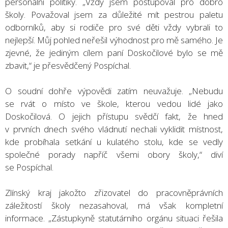
personální politiky. „Vždy jsem postupoval pro dobro
školy. Považoval jsem za důležité mít pestrou paletu
odborníků, aby si rodiče pro své děti vždy vybrali to
nejlepší. Můj pohled neřešil výhodnost pro mě samého. Je
zjevné, že jediným cílem paní Doskočilové bylo se mě
zbavit,“ je přesvědčený Pospíchal.
O soudní dohře výpovědi zatím neuvažuje. „Nebudu
se rvát o místo ve škole, kterou vedou lidé jako
Doskočilová. O jejich přístupu svědčí fakt, že hned
v prvních dnech svého vládnutí nechali vyklidit místnost,
kde probíhala setkání u kulatého stolu, kde se vedly
společné porady napříč všemi obory školy,“ diví
se Pospíchal.
Zlínský kraj jakožto zřizovatel do pracovněprávních
záležitostí školy nezasahoval, má však kompletní
informace. „Zástupkyně statutárního orgánu situaci řešila