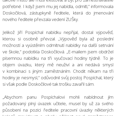
potřebné. I když jsem mu jej nabídla, odmítl,“ informovala
Doskočilová, zástupkyně ředitele, která do jmenování
nového ředitele převzala vedení ZUŠky.
Jelikož Jiří Pospíchal nabídku nepřijal, dostal výpověď,
kterou si osobně převzal. „Výpověď byla až poslední
možností a vyústěním odmítnutí nabídky na další setrvání
ve škole,“ podotkla Doskočilová. „E-mailem jsem obdržel
písemnou nabídku na tři vyučovací hodiny týdně. To je
objem úvazku, který mě neuživí a ani nedává smysl
v kombinaci s jiným zaměstnáním. Chodit někam na tři
hodiny je nesmysl,“ odůvodnil svůj postoj Pospíchal, který
si však podle Doskočilové tak trošku zavařil sám.
„Abychom panu Pospíchalovi mohli nabídnout jím
požadovaný plný úvazek učitele, musel by už za svého
působení na pozici ředitele pracovní úvazky některých