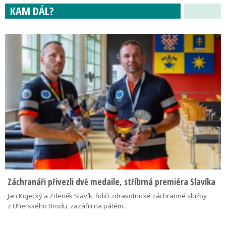
KAM DÁL?
Záchranáři přivezli dvě medaile, stříbrná premiéra Slavíka
Jan Kojecký a Zdeněk Slavík, řidiči zdravotnické záchranné služby
z Uherského Brodu, zazářili na pátém…