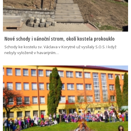
Nové schody i vánoční strom, okolí kostela prokouklo
Schody ke kostelu sv. Václava v Korytné už vysílaly S.O.S. I když
nebyly vyloženě v havarijním…