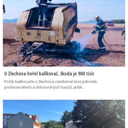
U Zlechova hořel balíkovač, škoda je 900 tisíc
Požár balíkovače u Zlechova zaměstnal šest jednotek
profesionálních a dobrovolných hasičů. Ještě…