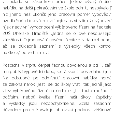
v souladu se zákoníkem práce. Jelikož bývalý ředitel
nabídku na další pokračování ve škole odmítl, nezbývalo jí
nic jiného než ukončit jeho pracovní poměr výpovědí,“
uvedla Soňa Ličková, mluvčí hejtmanství, s tím, že výpověď
nijak neovlivní vyhodnocení výběrového řízení na ředitele
ZUŠ Uherské Hradiště. „Jedná se o dvě nesouvisející
záležitosti. O jmenování nového ředitele rada rozhodne,
až se důkladně seznámí s výsledky všech kontrol
na škole,“ potvrdila mluvčí.
Pospíchal v srpnu čerpal řádnou dovolenou a od 1. září
mu poběží výpovědní doba, která skončí posledního října.
Na odstupné po odmítnutí pracovní nabídky nemá
ze zákona nárok. Jestli se do školy vrátí, tak jedině jako
vítěz výběrového řízení na ředitele. „I s touto možností
počítám, neboť kvalita řízení naší školy, úspěchy
a výsledky jsou nezpochybnitelné. Zcela zásadním
důvodem pro mě však je obrovská podpora většinové