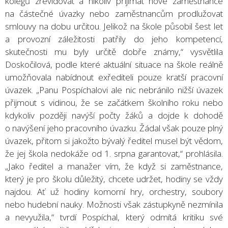
kolegů zrevidovat a nikoliv přijímat nové zaměstnance
na částečné úvazky nebo zaměstnancům prodlužovat
smlouvy na dobu určitou. Jelikož na škole působil šest let
a provozní záležitosti patřily do jeho kompetencí,
skutečnosti mu byly určitě dobře známy,“ vysvětlila
Doskočilová, podle které aktuální situace na škole reálně
umožňovala nabídnout exřediteli pouze kratší pracovní
úvazek. „Panu Pospíchalovi ale nic nebránilo nižší úvazek
přijmout s vidinou, že se začátkem školního roku nebo
kdykoliv později navýší počty žáků a dojde k dohodě
o navýšení jeho pracovního úvazku. Žádal však pouze plný
úvazek, přitom si jakožto bývalý ředitel musel být vědom,
že jej škola nedokáže od 1. srpna garantovat,“ prohlásila.
„Jako ředitel a manažer vím, že když si zaměstnance,
který je pro školu důležitý, chcete udržet, hodiny se vždy
najdou. Ať už hodiny komorní hry, orchestry, soubory
nebo hudební nauky. Možnosti však zástupkyně nezmínila
a nevyužila,“ tvrdí Pospíchal, který odmítá kritiku své