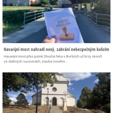
Havarijní most nahradí nový, zabrání nebezpečným kolizím
Havarijní most přes potok Dlouhá řeka v Boršicích už brzy skončí
ve sběrných surovinách, stavba nového…