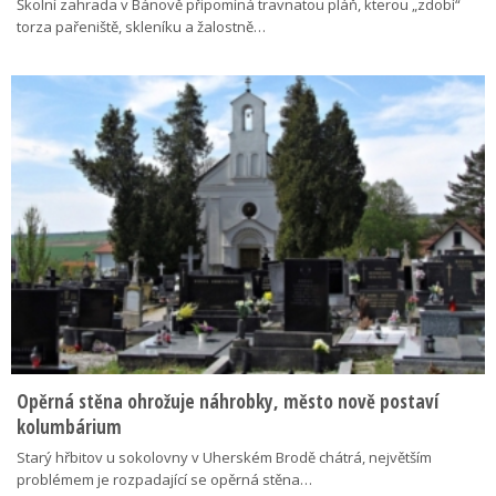
Školní zahrada v Bánově připomíná travnatou pláň, kterou „zdobí“
torza pařeniště, skleníku a žalostně…
Opěrná stěna ohrožuje náhrobky, město nově postaví
kolumbárium
Starý hřbitov u sokolovny v Uherském Brodě chátrá, největším
problémem je rozpadající se opěrná stěna…