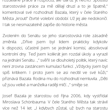
starostovské práce za mě dělají druzí a to je špatně,“
komentoval své rozhodnutí Bazala, který v čele Starého
Města „kroutí“ čtvrté volební období. Už jej ale nedokončí.
I tak se nesmazatelně zapíše do historie města.
Zvolením do Senátu se jeho starostovská role zásadně
změnila. „Dříve jsem byl lidem prakticky kdykoliv
k dispozici, účastnil jsem se jednání komisí, absolvoval
kontrolní dny. Teď jsem kolikrát jen rozdal úkoly a vyrazil
na jednání Senátu…,“ svěřil se dlouholetý politik, který navíc
není zrovna zastáncem kumulací funkcí. „Vždycky jsem byl
spíš kritikem. I proto jsem se asi necítil ve své kůži,“
přiznává Bazala. Rodina mu do rozhodnutí nemluvila. „Děti
už jsou velké a manželka raději mlčí...,“ směje se.
Josef Bazala je starostou od října 2006, kdy vystřídal
Miroslava Schönbauma. V čele Starého Města tak strávil
více než 14 let. „I kdybych zůstal, už bych na starostu