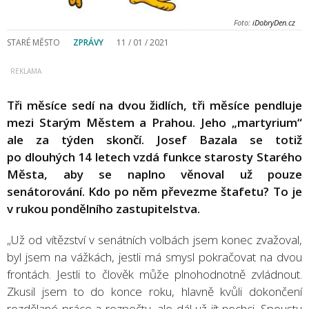
Foto:
iDobryDen.cz
STARÉ MĚSTO
ZPRÁVY
11 / 01 / 2021
Tři měsíce sedí na dvou židlích, tři měsíce pendluje
mezi Starým Městem a Prahou. Jeho „martyrium“
ale za týden skončí. Josef Bazala se totiž
po dlouhých 14 letech vzdá funkce starosty Starého
Města, aby se naplno věnoval už pouze
senátorování. Kdo po něm převezme štafetu? To je
v rukou pondělního zastupitelstva.
„Už od vítězství v senátních volbách jsem konec zvažoval,
byl jsem na vážkách, jestli má smysl pokračovat na dvou
frontách. Jestli to člověk může plnohodnotně zvládnout.
Zkusil jsem to do konce roku, hlavně kvůli dokončení
rozdělané práce a rozpočtu, ale dál už jít nechci. Spoustu