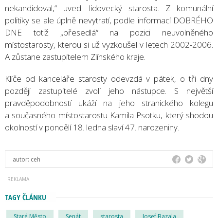
nekandidoval,“ uvedl lidovecký starosta. Z komunální
politiky se ale úplně nevytratí, podle informací DOBRÉHO
DNE totiž „přesedlá“ na pozici neuvolněného
místostarosty, kterou si už vyzkoušel v letech 2002-2006.
A zůstane zastupitelem Zlínského kraje.
Klíče od kanceláře starosty odevzdá v pátek, o tři dny
později zastupitelé zvolí jeho nástupce. S největší
pravděpodobností ukáží na jeho stranického kolegu
a současného místostarostu Kamila Psotku, který shodou
okolností v pondělí 18. ledna slaví 47. narozeniny.
autor:
ceh
TAGY ČLÁNKU
Staré Město
Senát
starosta
Josef Bazala