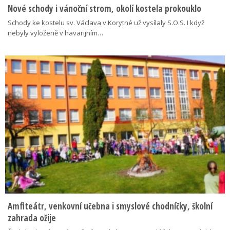
Nové schody i vánoční strom, okolí kostela prokouklo
Schody ke kostelu sv. Václava v Korytné už vysílaly S.O.S. I když
nebyly vyloženě v havarijním…
Amfiteátr, venkovní učebna i smyslové chodníčky, školní
zahrada ožije