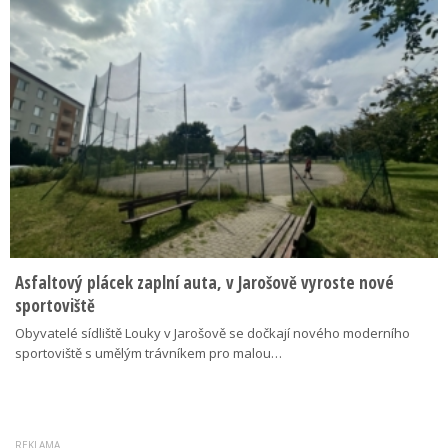
Asfaltový plácek zaplní auta, v Jarošově vyroste nové
sportoviště
Obyvatelé sídliště Louky v Jarošově se dočkají nového moderního
sportoviště s umělým trávníkem pro malou…