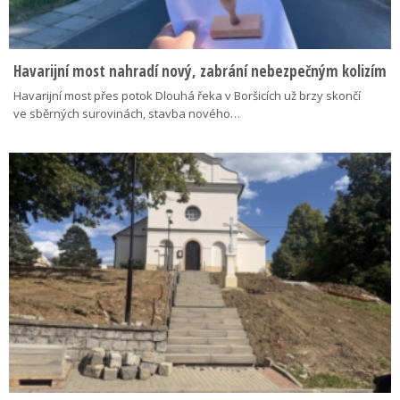
Havarijní most nahradí nový, zabrání nebezpečným kolizím
Havarijní most přes potok Dlouhá řeka v Boršicích už brzy skončí
ve sběrných surovinách, stavba nového…