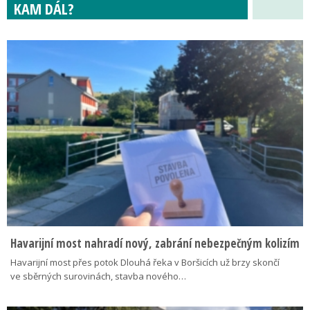
KAM DÁL?
Havarijní most nahradí nový, zabrání nebezpečným kolizím
Havarijní most přes potok Dlouhá řeka v Boršicích už brzy skončí
ve sběrných surovinách, stavba nového…