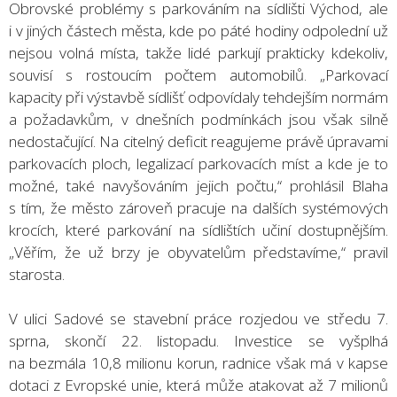
Obrovské problémy s parkováním na sídlišti Východ, ale
i v jiných částech města, kde po páté hodiny odpolední už
nejsou volná místa, takže lidé parkují prakticky kdekoliv,
souvisí s rostoucím počtem automobilů. „Parkovací
kapacity při výstavbě sídlišť odpovídaly tehdejším normám
a požadavkům, v dnešních podmínkách jsou však silně
nedostačující. Na citelný deficit reagujeme právě úpravami
parkovacích ploch, legalizací parkovacích míst a kde je to
možné, také navyšováním jejich počtu,“ prohlásil Blaha
s tím, že město zároveň pracuje na dalších systémových
krocích, které parkování na sídlištích učiní dostupnějším.
„Věřím, že už brzy je obyvatelům představíme,“ pravil
starosta.
V ulici Sadové se stavební práce rozjedou ve středu 7.
sprna, skončí 22. listopadu. Investice se vyšplhá
na bezmála 10,8 milionu korun, radnice však má v kapse
dotaci z Evropské unie, která může atakovat až 7 milionů