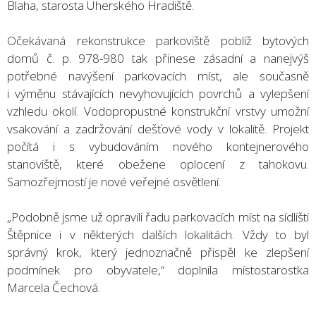
Blaha, starosta Uherského Hradiště.
Očekávaná rekonstrukce parkoviště poblíž bytových
domů č. p. 978-980 tak přinese zásadní a nanejvýš
potřebné navýšení parkovacích míst, ale současně
i výměnu stávajících nevyhovujících povrchů a vylepšení
vzhledu okolí. Vodopropustné konstrukční vrstvy umožní
vsakování a zadržování dešťové vody v lokalitě. Projekt
počítá i s vybudováním nového kontejnerového
stanoviště, které obežene oplocení z tahokovu.
Samozřejmostí je nové veřejné osvětlení.
„Podobně jsme už opravili řadu parkovacích míst na sídlišti
Štěpnice i v některých dalších lokalitách. Vždy to byl
správný krok, který jednoznačně přispěl ke zlepšení
podmínek pro obyvatele,“ doplnila místostarostka
Marcela Čechová.