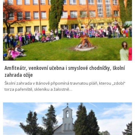
Amfiteátr, venkovní učebna i smyslové chodníčky, školní
zahrada ožije
Školní zahrada v Bánově připomíná travnatou pláň, kterou „zdobí“
torza pařeniště, skleníku a žalostně…