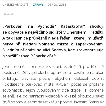
UHERSKÉ HRADIŠTĚ
ZPRÁVY
06 / 08 / 2024
„Parkování na Východě? Katastrofa!“ shodují
se obyvatelé největšího sídliště v Uherském Hradišti.
A tak radnice průběžně hledá řešení, které jim ušetří
nervy při hledání volného místa k zaparkováním.
S jedním přichází na ulici Sadová, kde zrekonstruuje
a rozšíří stávající parkoviště.
Jeho proměna přinese 58 stání, včetně tří pro tělesně
postižené. „Stávající plochu upravíme a rozšíříme na úkor
přiléhající travnaté plochy, abychom dokázali doplnit
i dodatečná parkovací místa. Aktuální počet se přibližně
zdvojnásobí. Jejich vybudováním sice dojde i k obměně
zeleně, ale po náhradní výsadbě v lokalitě přibudou navíc
čtyři stromy a sedmdesát keřů,“ potvrdil investici Stanislav