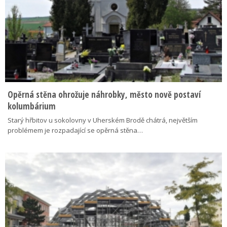
Opěrná stěna ohrožuje náhrobky, město nově postaví
kolumbárium
Starý hřbitov u sokolovny v Uherském Brodě chátrá, největším
problémem je rozpadající se opěrná stěna…