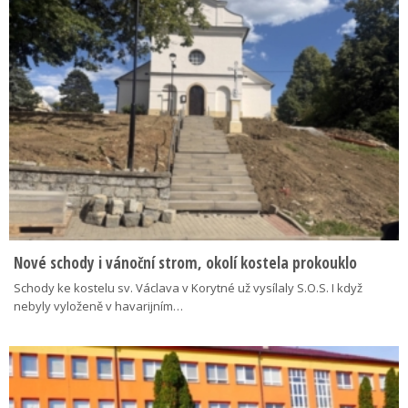
Nové schody i vánoční strom, okolí kostela prokouklo
Schody ke kostelu sv. Václava v Korytné už vysílaly S.O.S. I když
nebyly vyloženě v havarijním…