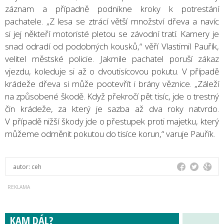
záznam a případně podnikne kroky k potrestání
pachatele. „Z lesa se ztrácí větší množství dřeva a navíc
si jej někteří motoristé pletou se závodní tratí. Kamery je
snad odradí od podobných kousků,“ věří Vlastimil Pauřík,
velitel městské policie. Jakmile pachatel poruší zákaz
vjezdu, koleduje si až o dvoutisícovou pokutu. V případě
krádeže dřeva si může pootevřít i brány věznice. „Záleží
na způsobené škodě. Když překročí pět tisíc, jde o trestný
čin krádeže, za který je sazba až dva roky natvrdo.
V případě nižší škody jde o přestupek proti majetku, který
můžeme odměnit pokutou do tisíce korun,“ varuje Pauřík.
autor:
ceh
KAM DÁL?