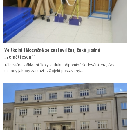
Ve školní tělocvičně se zastavil čas, čeká ji silné
„zemětřesení“
Tělocvična Základní školy v Hluku připomíná šedesátá léta, čas
se tady jakoby zastavil… Objekt postavený…