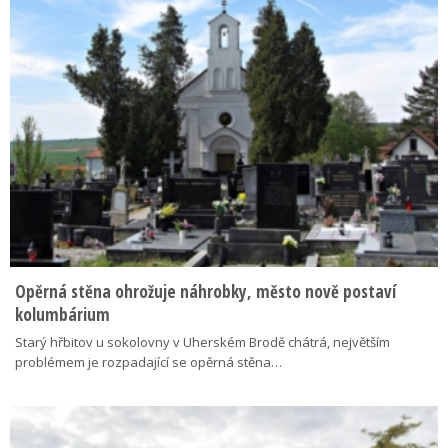
Opěrná stěna ohrožuje náhrobky, město nově postaví
kolumbárium
Starý hřbitov u sokolovny v Uherském Brodě chátrá, největším
problémem je rozpadající se opěrná stěna…