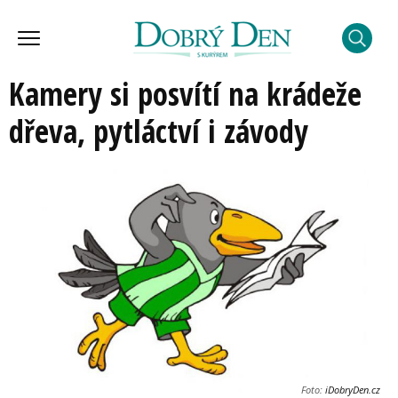
Kamery si posvítí na krádeže
dřeva, pytláctví i závody
Foto:
iDobryDen.cz