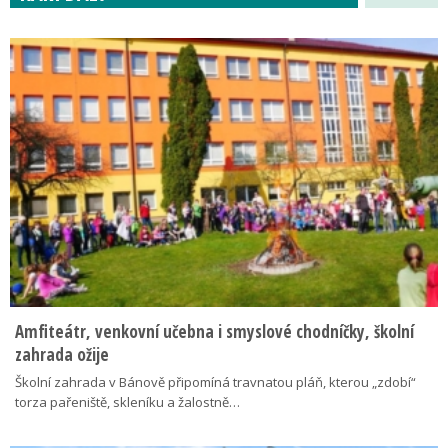
Amfiteátr, venkovní učebna i smyslové chodníčky, školní
zahrada ožije
Školní zahrada v Bánově připomíná travnatou pláň, kterou „zdobí“
torza pařeniště, skleníku a žalostně…