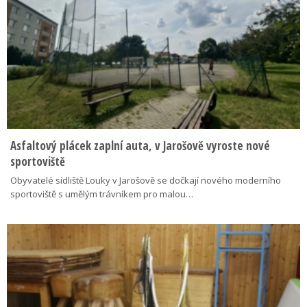
Asfaltový plácek zaplní auta, v Jarošově vyroste nové
sportoviště
Obyvatelé sídliště Louky v Jarošově se dočkají nového moderního
sportoviště s umělým trávníkem pro malou…