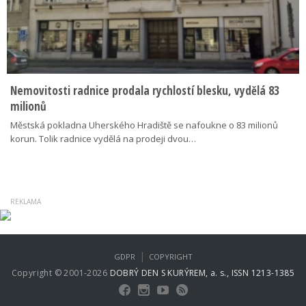
Nemovitosti radnice prodala rychlostí blesku, vydělá 83
milionů
Městská pokladna Uherského Hradiště se nafoukne o 83 milionů
korun. Tolik radnice vydělá na prodeji dvou…
|
GDPR
COPYRIGHT
Copyright © 2001-2026
DOBRÝ DEN S KURÝREM, a. s., ISSN 1213-1385