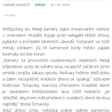
UHERSKÉ HRADIŠTĚ
ZPRÁVY
31 / 10 / 2014
Kněžpolský les hlídají kamery. Jejich instalováním radnice
v Uherském Hradišti bojuje proti nelegální těžbě dřeva,
pytláctví a pořádání terénních závodů. Fotopasti se totiž
minuly účinkem. Za tři kamerové body město zaplatí
bezmála sto tisíc korun.
„Kamery na provozních vodárenských objektech hlídají
příjezdové cesty do lužního lesa, na jejichž začátcích jsme
umístili i značky zákazu vjezdu. Nešvary řešíme delší dobu
a zatím neúspěšně, krádeže dřeva se opakují,“ zdůraznil
Květoslav Tichavský, starosta Uherského Hradiště, které
je vlastníkem Kněžpolského lesa (340 hektarů). „Je
důležité, abychom měli přehled o vozidlech, která do lesa
najíždějí,“ dodal Tichavský.
Když dřevo zmizí, městská policie stáhne kamerový